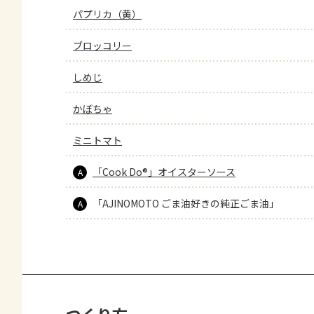
パプリカ（黄）
ブロッコリー
しめじ
かぼちゃ
ミニトマト
「Cook Do®」オイスターソース
A
「AJINOMOTO ごま油好きの純正ごま油」
A