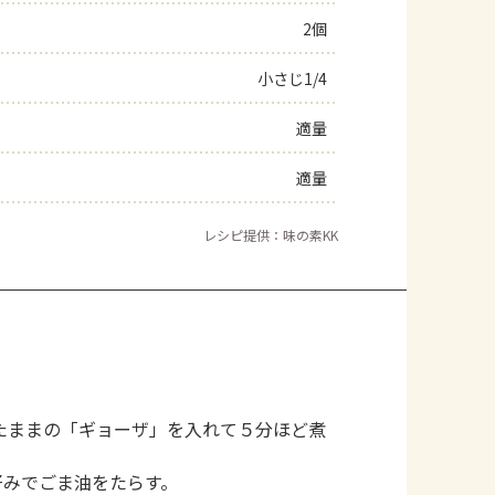
2個
よくあるお問い合わせ
小さじ1/4
お買い物
適量
AJINOMOTO PARK とは
適量
レシピ提供：味の素KK
たままの「ギョーザ」を入れて５分ほど煮
好みでごま油をたらす。