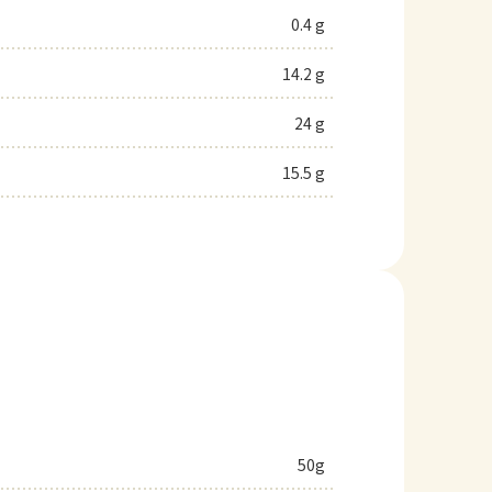
0.4 g
14.2 g
24 g
15.5 g
50g