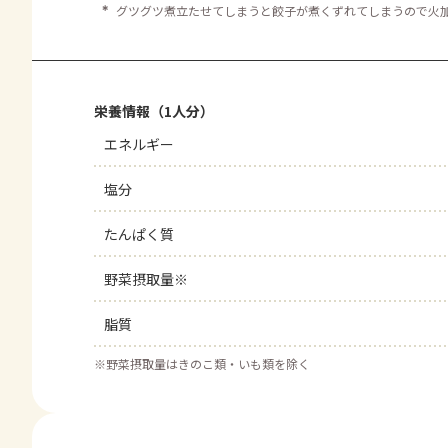
＊
グツグツ煮立たせてしまうと餃子が煮くずれてしまうので火
栄養情報（1人分）
エネルギー
塩分
たんぱく質
野菜摂取量※
脂質
※
野菜摂取量はきのこ類・いも類を除く