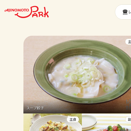
スープ餃子
主食