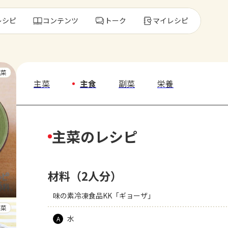
レシピ
コンテンツ
トーク
マイレシピ
レ
主菜
主菜
主食
副菜
栄養
人気の食材・
主菜のレシピ
きゅうり
ゴーヤ
材料（2人分）
味の素冷凍食品KK「ギョーザ」
副菜
水
A