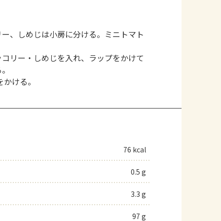
リー、しめじは小房に分ける。ミニトマト
ッコリー・しめじを入れ、ラップをかけて
る。
をかける。
76 kcal
0.5 g
3.3 g
97 g