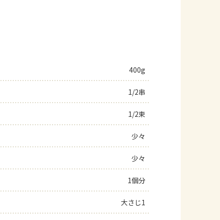
400g
1/2串
1/2束
少々
少々
1個分
大さじ1