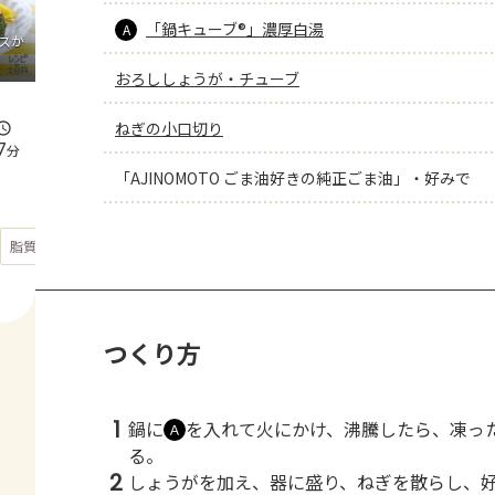
「鍋キューブ®」濃厚白湯
A
スか
おろししょうが・チューブ
ねぎの小口切り
7
分
「AJINOMOTO ごま油好きの純正ごま油」・好みで
もっと見る
脂質
25.7
g
つくり方
1
鍋に
を入れて火にかけ、沸騰したら、凍っ
Ａ
る。
2
しょうがを加え、器に盛り、ねぎを散らし、