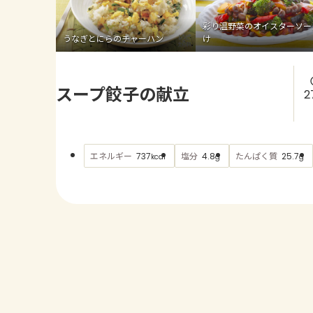
彩り温野菜のオイスターソー
うなぎとにらのチャーハン
け
スープ餃子の献立
2
エネルギー
塩分
たんぱく質
737
4.8
25.7
kcal
g
g