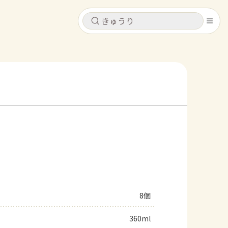
キャンセル
キャンセル
シピ
コンテンツ
ログインするとレシピを保存できます
ログイン
新規登録
レシピ
ホーム
なす
トマト
とうもろこし
ピーマン
みょうが
コンテンツ
レシピ
8個
トーク
360ml