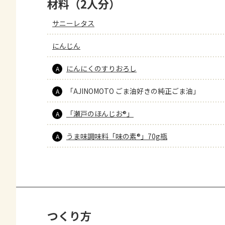
材料（2人分）
サニーレタス
にんじん
にんにくのすりおろし
A
「AJINOMOTO ごま油好きの純正ごま油」
A
「瀬戸のほんじお®」
A
うま味調味料「味の素®」70g瓶
A
つくり方