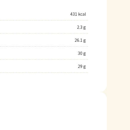
431 kcal
2.3 g
26.1 g
30 g
29 g