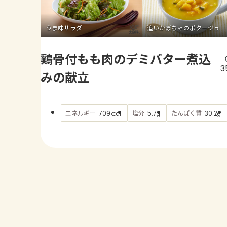
うま味サラダ
追いかぼちゃのポタージュ
鶏骨付もも肉のデミバター煮込
3
みの献立
エネルギー
塩分
たんぱく質
709
5.7
30.2
kcal
g
g