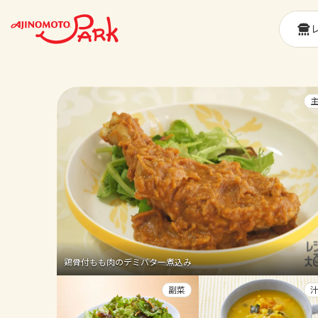
鶏骨付もも肉のデミバター煮込み
副菜