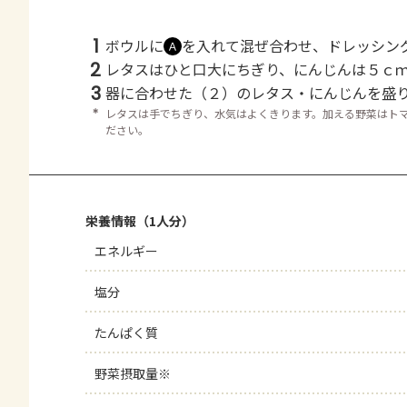
1
ボウルに
を入れて混ぜ合わせ、ドレッシン
Ａ
2
レタスはひと口大にちぎり、にんじんは５ｃ
3
器に合わせた（２）のレタス・にんじんを盛
＊
レタスは手でちぎり、水気はよくきります。加える野菜はト
ださい。
栄養情報（1人分）
エネルギー
塩分
たんぱく質
野菜摂取量※