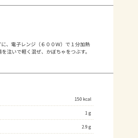
ずに、電子レンジ（６００Ｗ）で１分加熱
湯を注いで軽く混ぜ、かぼちゃをつぶす。
。
150 kcal
1 g
2.9 g