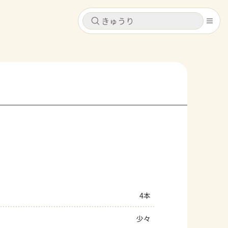
キャンセル
キャンセル
シピ
コンテンツ
ログインするとレシピを保存できます
ログイン
新規登録
レシピ
ホーム
なす
トマト
とうもろこし
ピーマン
みょうが
コンテンツ
レシピ
4本
トーク
少々