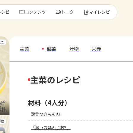
レシピ
コンテンツ
トーク
マイレシピ
レ
主菜
主菜
副菜
汁物
栄養
人気の食材・
主菜のレシピ
きゅうり
ゴーヤ
材料（4人分）
鶏骨つきもも肉
汁物
「瀬戸のほんじお®」