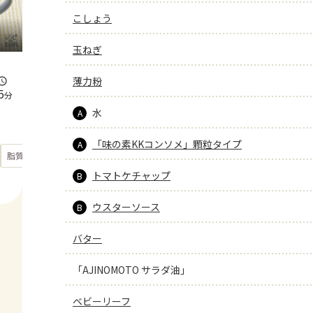
こしょう
玉ねぎ
薄力粉
5
分
水
A
「味の素KKコンソメ」顆粒タイプ
A
もっと見る
脂質
44.4
g
トマトケチャップ
B
ウスターソース
B
バター
「AJINOMOTO サラダ油」
ベビーリーフ