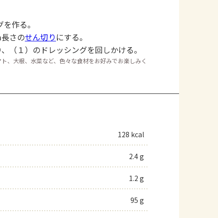
グを作る。
ｍ長さの
せん切り
にする。
り、（１）のドレッシングを回しかける。
マト、大根、水菜など、色々な食材をお好みでお楽しみく
128 kcal
2.4 g
1.2 g
95 g