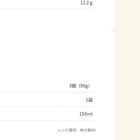
12.2 g
3個（90g）
1袋
150ml
レシピ提供：味の素KK