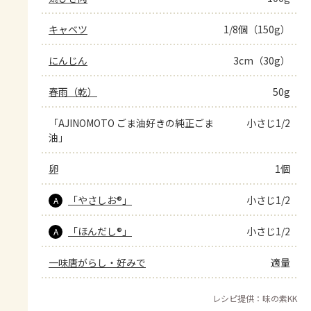
キャベツ
1/8個（150g）
にんじん
3cm（30g）
春雨（乾）
50g
「AJINOMOTO ごま油好きの純正ごま
小さじ1/2
油」
卵
1個
「やさしお®」
小さじ1/2
A
「ほんだし®」
小さじ1/2
A
一味唐がらし・好みで
適量
レシピ提供：味の素KK