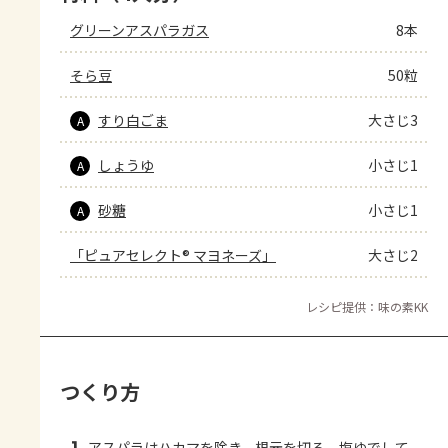
グリーンアスパラガス
8本
そら豆
50粒
すり白ごま
大さじ3
A
しょうゆ
小さじ1
A
砂糖
小さじ1
A
「ピュアセレクト® マヨネーズ」
大さじ2
レシピ提供：味の素KK
つくり方
アスパラはハカマを除き、根元を切る。塩ゆでして、