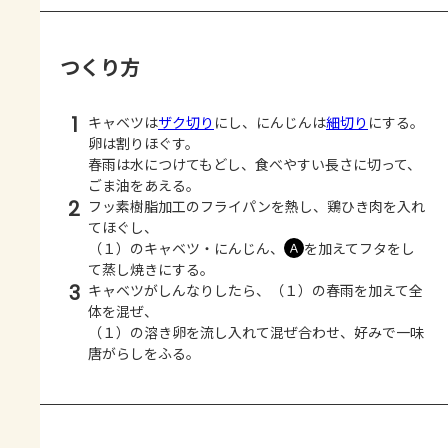
つくり方
1
キャベツは
ザク切り
にし、にんじんは
細切り
にする。
卵は割りほぐす。
春雨は水につけてもどし、食べやすい長さに切って、
ごま油をあえる。
2
フッ素樹脂加工のフライパンを熱し、鶏ひき肉を入れ
てほぐし、
（１）のキャベツ・にんじん、
を加えてフタをし
Ａ
て蒸し焼きにする。
3
キャベツがしんなりしたら、（１）の春雨を加えて全
体を混ぜ、
（１）の溶き卵を流し入れて混ぜ合わせ、好みで一味
唐がらしをふる。