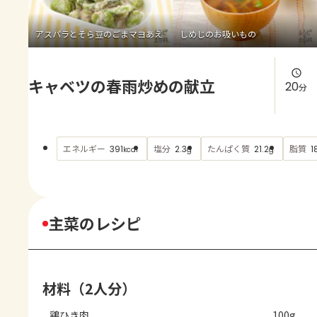
よくあるお問い合わせ
アスパラとそら豆のごまマヨあえ
しめじのお吸いもの
お買い物
キャベツの春雨炒めの献立
AJINOMOTO PARK とは
20
分
エネルギー
塩分
たんぱく質
脂質
391
2.3
21.2
1
kcal
g
g
主菜のレシピ
材料（2人分）
鶏ひき肉
100g