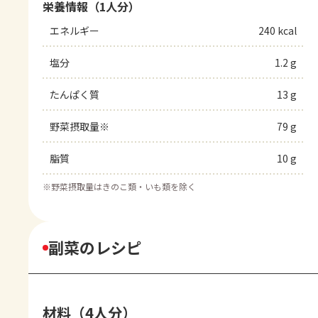
栄養情報（1人分）
エネルギー
240 kcal
塩分
1.2 g
たんぱく質
13 g
野菜摂取量※
79 g
脂質
10 g
※
野菜摂取量はきのこ類・いも類を除く
副菜のレシピ
材料（4人分）