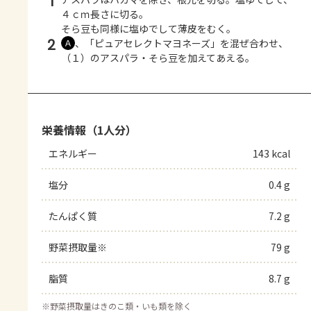
1
４ｃｍ長さに切る。
そら豆も同様に塩ゆでして薄皮をむく。
2
、「ピュアセレクトマヨネーズ」を混ぜ合わせ、
Ａ
（１）のアスパラ・そら豆を加えてあえる。
栄養情報（1人分）
エネルギー
143 kcal
塩分
0.4 g
たんぱく質
7.2 g
野菜摂取量※
79 g
脂質
8.7 g
※
野菜摂取量はきのこ類・いも類を除く