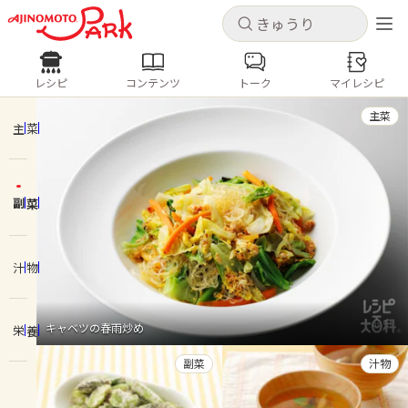
キャンセル
キャンセル
レシピ
コンテンツ
トーク
マイレシピ
レシピ
コンテンツ
ログインするとレシピを保存できます
主菜
ログイン
新規登録
主菜
人気の食材・レシピ
副菜
ホーム
きゅうり
なす
トマト
とうもろこし
ピーマン
みょうが
ゴーヤ
コンテンツ
汁物
レシピ
キャベツの春雨炒め
栄養
トーク
副菜
汁物