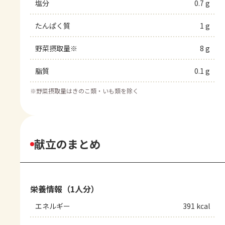
塩分
0.7 g
たんぱく質
1 g
野菜摂取量※
8 g
脂質
0.1 g
※
野菜摂取量はきのこ類・いも類を除く
献立のまとめ
栄養情報（1人分）
エネルギー
391 kcal