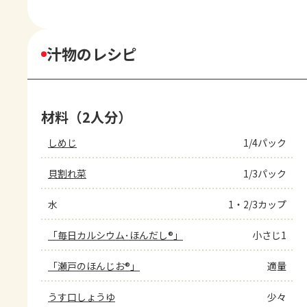
汁物のレシピ
材料（2人分）
しめじ
1/4パック
貝割れ菜
1/3パック
水
1・2/3カップ
「毎日カルシウム･ほんだし®」
小さじ1
「瀬戸のほんじお®」
適量
うす口しょうゆ
少々