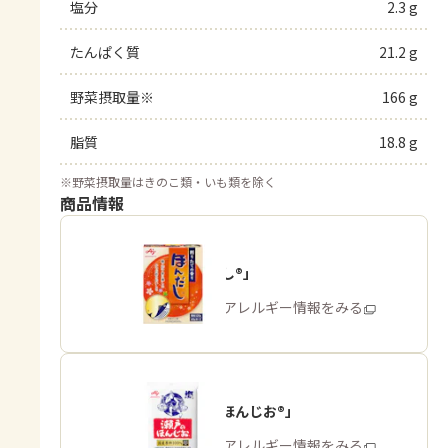
塩分
2.3 g
たんぱく質
21.2 g
野菜摂取量※
166 g
脂質
18.8 g
※
野菜摂取量はきのこ類・いも類を除く
商品情報
「ほんだし®」
商品・アレルギー情報をみる
「瀬戸のほんじお®」
商品・アレルギー情報をみる