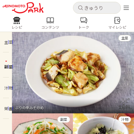
キャンセル
キャンセル
レシピ
コンテンツ
トーク
マイレシピ
レシピ
コンテンツ
ログインするとレシピを保存できます
主菜
ログイン
新規登録
主菜
人気の食材・レシピ
副菜
ホーム
きゅうり
なす
トマト
とうもろこし
ピーマン
みょうが
ゴーヤ
コンテンツ
汁物
レシピ
ぶりの辛みそ炒め
栄養
トーク
副菜
汁物