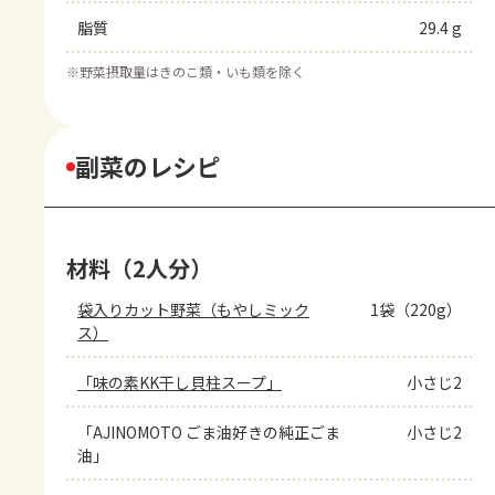
脂質
29.4 g
※
野菜摂取量はきのこ類・いも類を除く
副菜のレシピ
材料（2人分）
袋入りカット野菜（もやしミック
1袋（220g）
ス）
「味の素KK干し貝柱スープ」
小さじ2
「AJINOMOTO ごま油好きの純正ごま
小さじ2
油」