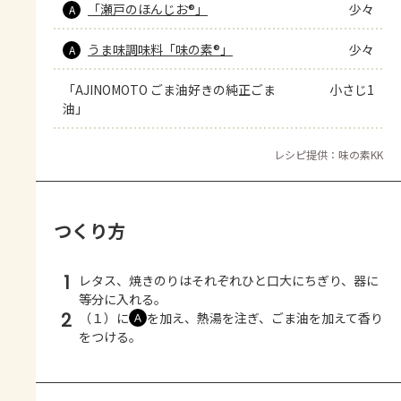
「瀬戸のほんじお®」
少々
A
うま味調味料「味の素®」
少々
A
「AJINOMOTO ごま油好きの純正ごま
小さじ1
油」
レシピ提供：味の素KK
つくり方
1
レタス、焼きのりはそれぞれひと口大にちぎり、器に
等分に入れる。
2
（１）に
を加え、熱湯を注ぎ、ごま油を加えて香り
Ａ
をつける。