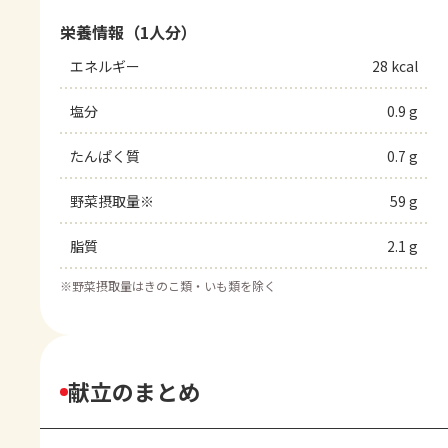
栄養情報（1人分）
エネルギー
28 kcal
塩分
0.9 g
たんぱく質
0.7 g
野菜摂取量※
59 g
脂質
2.1 g
※
野菜摂取量はきのこ類・いも類を除く
献立のまとめ