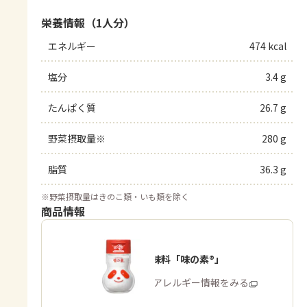
栄養情報（1人分）
エネルギー
474 kcal
塩分
3.4 g
たんぱく質
26.7 g
野菜摂取量※
280 g
脂質
36.3 g
※
野菜摂取量はきのこ類・いも類を除く
商品情報
うま味調味料「味の素®」
商品・アレルギー情報をみる