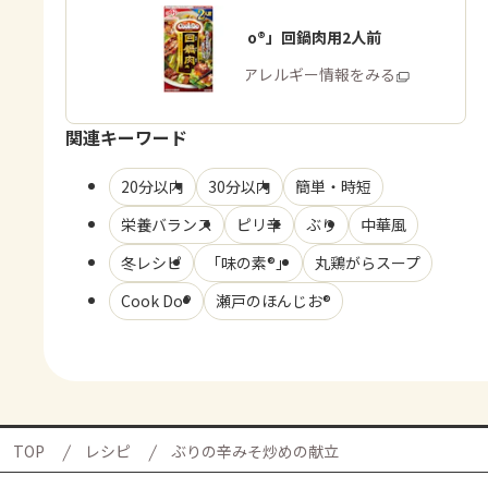
「Cook Do®」回鍋肉用2人前
商品・アレルギー情報をみる
関連キーワード
20分以内
30分以内
簡単・時短
栄養バランス
ピリ辛
ぶり
中華風
冬レシピ
「味の素®」
丸鶏がらスープ
Cook Do®
瀬戸のほんじお®
TOP
レシピ
ぶりの辛みそ炒めの献立