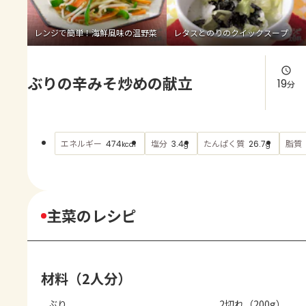
よくあるお問い合わせ
レンジで簡単！海鮮風味の温野菜
レタスとのりのクイックスープ
お買い物
ぶりの辛みそ炒めの献立
AJINOMOTO PARK とは
19
分
エネルギー
塩分
たんぱく質
脂質
474
3.4
26.7
kcal
g
g
主菜のレシピ
材料（2人分）
ぶり
2切れ（200g）