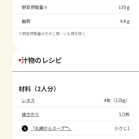
野菜摂取量※
110 g
脂質
4.8 g
※
野菜摂取量はきのこ類・いも類を除く
汁物のレシピ
材料（2人分）
レタス
4枚（120g）
焼きのり
1/2枚
「丸鶏がらスープ™」
小さじ1
A