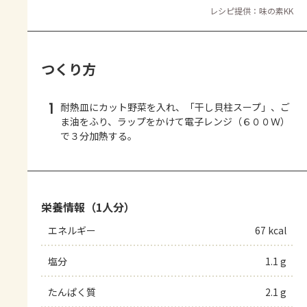
レシピ提供：味の素KK
つくり方
1
耐熱皿にカット野菜を入れ、「干し貝柱スープ」、ご
ま油をふり、ラップをかけて電子レンジ（６００Ｗ）
で３分加熱する。
栄養情報（1人分）
エネルギー
67 kcal
塩分
1.1 g
たんぱく質
2.1 g