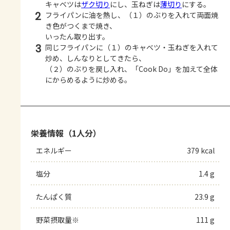
キャベツは
ザク切り
にし、玉ねぎは
薄切り
にする。
2
フライパンに油を熱し、（１）のぶりを入れて両面焼
き色がつくまで焼き、
いったん取り出す。
3
同じフライパンに（１）のキャベツ・玉ねぎを入れて
炒め、しんなりとしてきたら、
（２）のぶりを戻し入れ、「Cook Do」を加えて全体
にからめるように炒める。
栄養情報（1人分）
エネルギー
379 kcal
塩分
1.4 g
たんぱく質
23.9 g
野菜摂取量※
111 g