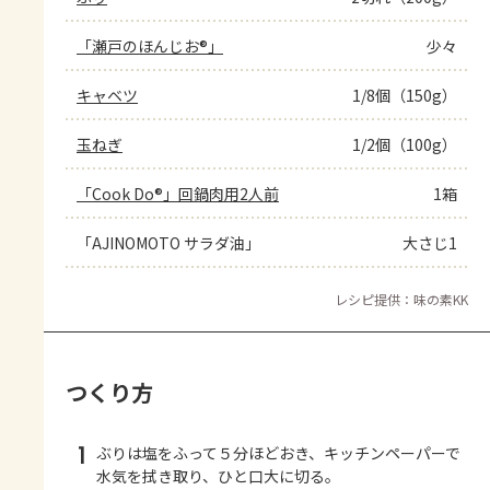
「瀬戸のほんじお®」
少々
キャベツ
1/8個（150g）
玉ねぎ
1/2個（100g）
「Cook Do®」回鍋肉用2人前
1箱
「AJINOMOTO サラダ油」
大さじ1
レシピ提供：味の素KK
つくり方
1
ぶりは塩をふって５分ほどおき、キッチンペーパーで
水気を拭き取り、ひと口大に切る。