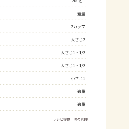
200g）
よくあるお問い合わせ
適量
お買い物
2カップ
大さじ2
AJINOMOTO PARK とは
大さじ1・1/2
大さじ1・1/2
小さじ1
適量
適量
レシピ提供：味の素KK