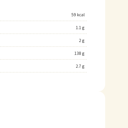
59 kcal
1.1 g
2 g
138 g
2.7 g