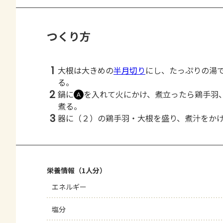
つくり方
1
大根は大きめの
半月切り
にし、たっぷりの湯
る。
2
鍋に
を入れて火にかけ、煮立ったら鶏手羽
Ａ
煮る。
3
器に（２）の鶏手羽・大根を盛り、煮汁をか
栄養情報（1人分）
エネルギー
塩分