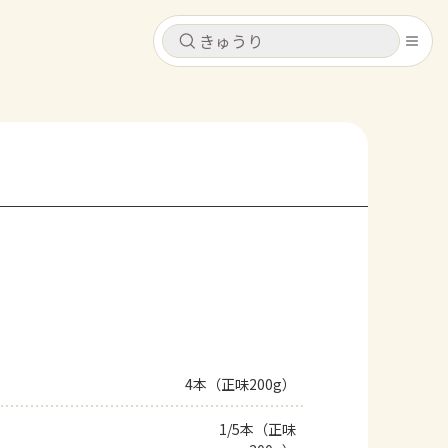
キャンセル
キャンセル
シピ
コンテンツ
ログインするとレシピを保存できます
ログイン
新規登録
レシピ
ホーム
なす
トマト
とうもろこし
ピーマン
みょうが
コンテンツ
レシピ
4本（正味200g）
トーク
1/5本（正味