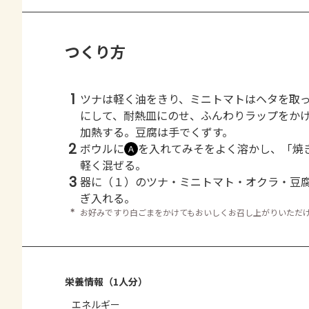
つくり方
1
ツナは軽く油をきり、ミニトマトはヘタを取
にして、耐熱皿にのせ、ふんわりラップをか
加熱する。豆腐は手でくずす。
2
ボウルに
を入れてみそをよく溶かし、「焼
Ａ
軽く混ぜる。
3
器に（１）のツナ・ミニトマト・オクラ・豆
ぎ入れる。
＊
お好みですり白ごまをかけてもおいしくお召し上がりいただ
栄養情報（1人分）
エネルギー