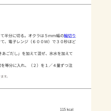
って半分に切る。オクラは５ｍｍ幅の
輪切り
けて、電子レンジ（６００Ｗ）で３０秒ほど
きあごだし」を加えて混ぜ、氷水を加えて
腐を等分に入れ、（２）を１／４量ずつ注
けます。
115 kcal