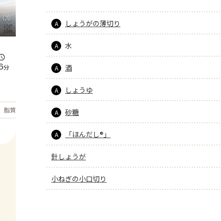
（冷
しょうがの薄切り
A
水
A
6
分
酒
A
しょうゆ
A
もっと見る
脂質
22.8
g
砂糖
A
「ほんだし®」
A
針しょうが
小ねぎの小口切り