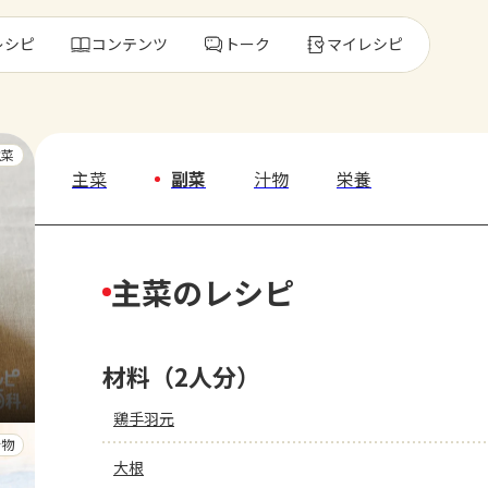
レシピ
コンテンツ
トーク
マイレシピ
レ
主菜
主菜
副菜
汁物
栄養
人気の食材・
主菜のレシピ
きゅうり
ゴーヤ
材料（2人分）
鶏手羽元
汁物
大根