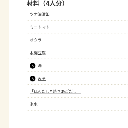
材料（4人分）
ツナ油漬缶
ミニトマト
オクラ
木綿豆腐
湯
A
みそ
A
「ほんだし® 焼きあごだし」
氷水