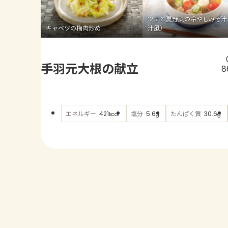
ツナと夏野菜の冷やしみそ汁
キャベツの梅肉炒め
汁風）
手羽元大根の献立
8
エネルギー
塩分
たんぱく質
421
5.6
30.6
kcal
g
g