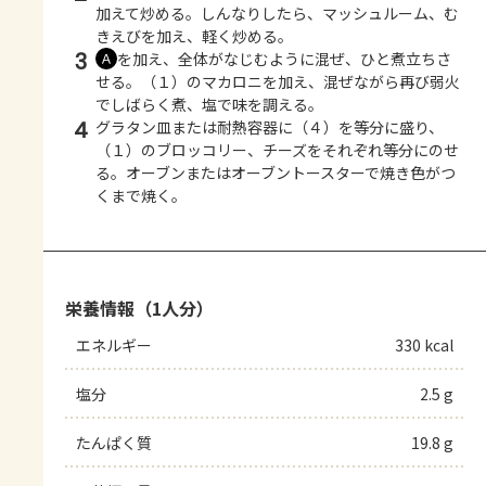
加えて炒める。しんなりしたら、マッシュルーム、む
きえびを加え、軽く炒める。
3
を加え、全体がなじむように混ぜ、ひと煮立ちさ
Ａ
せる。（１）のマカロニを加え、混ぜながら再び弱火
でしばらく煮、塩で味を調える。
4
グラタン皿または耐熱容器に（４）を等分に盛り、
（１）のブロッコリー、チーズをそれぞれ等分にのせ
る。オーブンまたはオーブントースターで焼き色がつ
くまで焼く。
栄養情報（1人分）
エネルギー
330 kcal
塩分
2.5 g
たんぱく質
19.8 g