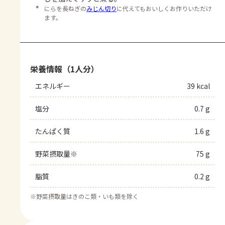
＊
にらを長ねぎの
みじん切り
に代えてもおいしくお作りいただけ
ます。
栄養情報（1人分）
エネルギー
39 kcal
塩分
0.7 g
たんぱく質
1.6 g
野菜摂取量※
75 g
脂質
0.2 g
※
野菜摂取量はきのこ類・いも類を除く