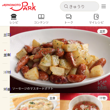
キャンセル
キャンセル
レシピ
コンテンツ
トーク
マイレシピ
レシピ
コンテンツ
ログインするとレシピを保存できます
主菜
ログイン
新規登録
主菜
人気の食材・レシピ
主食
ホーム
きゅうり
なす
トマト
とうもろこし
ピーマン
みょうが
ゴーヤ
コンテンツ
汁物
レシピ
ソーセージのマスタードポテト
栄養
トーク
主食
汁物