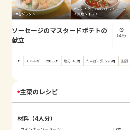
よくあるお問い合わせ
きのこと餃子の皮のトマトスープ
海老グラタン
＜減塩タイプ＞
お買い物
ソーセージのマスタードポテトの
AJINOMOTO PARK とは
50
分
献立
エネルギー
塩分
たんぱく質
脂質
720
4.3
29.9
kcal
g
g
主菜のレシピ
材料（4人分）
ウインナーソーセージ
12本