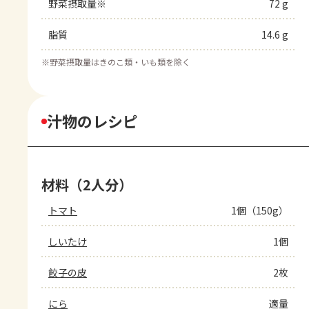
野菜摂取量※
72 g
脂質
14.6 g
※
野菜摂取量はきのこ類・いも類を除く
汁物のレシピ
材料（2人分）
トマト
1個（150g）
しいたけ
1個
餃子の皮
2枚
にら
適量