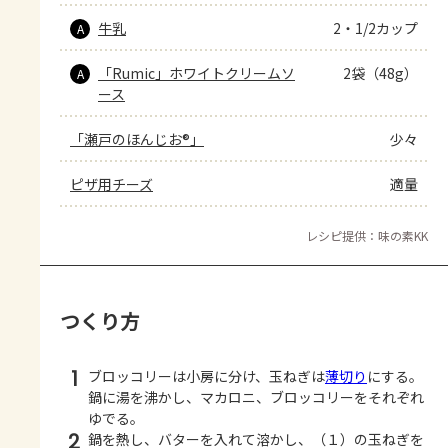
牛乳
2・1/2カップ
A
「Rumic」ホワイトクリームソ
2袋（48g）
A
ース
「瀬戸のほんじお®」
少々
ピザ用チーズ
適量
レシピ提供：味の素KK
つくり方
1
ブロッコリーは小房に分け、玉ねぎは
薄切り
にする。
鍋に湯を沸かし、マカロニ、ブロッコリーをそれぞれ
ゆでる。
2
鍋を熱し、バターを入れて溶かし、（１）の玉ねぎを