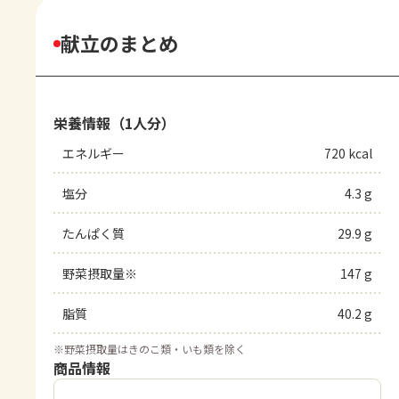
献立のまとめ
栄養情報（1人分）
エネルギー
720 kcal
塩分
4.3 g
たんぱく質
29.9 g
野菜摂取量※
147 g
脂質
40.2 g
※
野菜摂取量はきのこ類・いも類を除く
商品情報