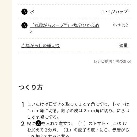
水
1・1/2カップ
A
「丸鶏がらスープ™」<塩分ひかえめ
小さじ2
A
>
赤唐がらしの輪切り
適量
レシピ提供：味の素KK
つくり方
1
しいたけは石づきを取って１ｃｍ角に切り、トマトは
１ｃｍ角に切る。餃子の皮は２ｃｍ角に切り、にらは
１ｃｍ幅に切る。
2
鍋に
を入れて煮立て、（１）のトマト・しいたけ
Ａ
を加えて２分煮、（１）の餃子の皮・にら、赤唐がら
しを加えてサッと煮る。