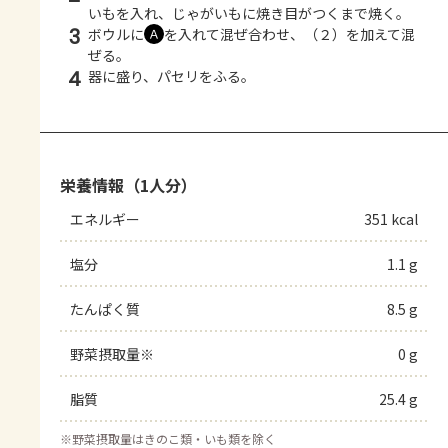
いもを入れ、じゃがいもに焼き目がつくまで焼く。
3
ボウルに
を入れて混ぜ合わせ、（２）を加えて混
Ａ
ぜる。
4
器に盛り、パセリをふる。
栄養情報（1人分）
エネルギー
351 kcal
塩分
1.1 g
たんぱく質
8.5 g
野菜摂取量※
0 g
脂質
25.4 g
※
野菜摂取量はきのこ類・いも類を除く