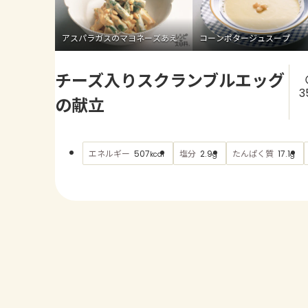
アスパラガスのマヨネーズあえ
コーンポタージュスープ
チーズ入りスクランブルエッグ
3
の献立
エネルギー
塩分
たんぱく質
507
2.9
17.1
kcal
g
g