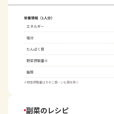
栄養情報（1人分）
エネルギー
塩分
たんぱく質
野菜摂取量※
脂質
※
野菜摂取量はきのこ類・いも類を除く
副菜のレシピ