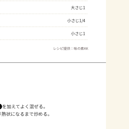
大さじ1
よくあるお問い合わせ
小さじ1/4
お買い物
小さじ1
AJINOMOTO PARK とは
レシピ提供：味の素KK
を加えてよく混ぜる。
Ａ
半熟状になるまで炒める。