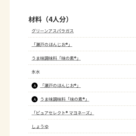
材料（4人分）
グリーンアスパラガス
「瀬戸のほんじお®」
うま味調味料「味の素®」
氷水
「瀬戸のほんじお®」
A
うま味調味料「味の素®」
A
「ピュアセレクト® マヨネーズ」
しょうゆ