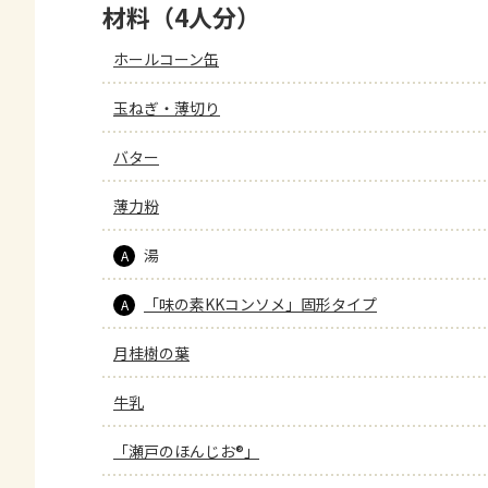
材料（4人分）
ホールコーン缶
玉ねぎ・薄切り
バター
薄力粉
湯
A
「味の素KKコンソメ」固形タイプ
A
月桂樹の葉
牛乳
「瀬戸のほんじお®」