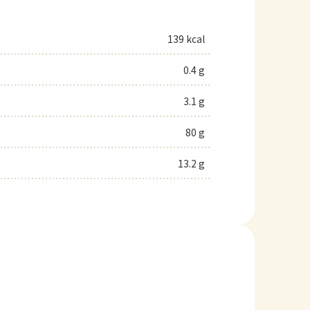
139 kcal
0.4 g
3.1 g
80 g
13.2 g