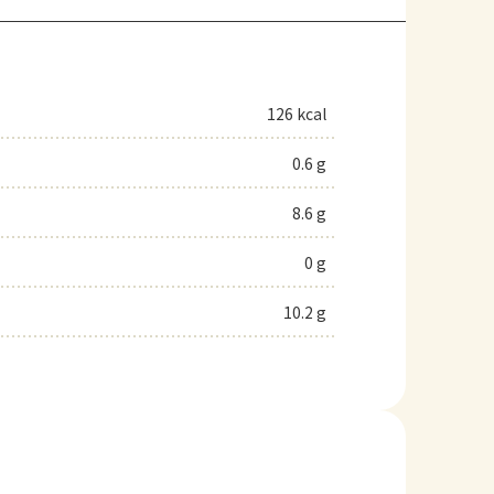
126 kcal
0.6 g
8.6 g
0 g
10.2 g