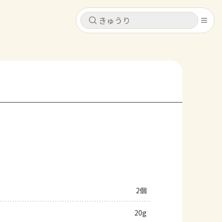
キャンセル
キャンセル
シピ
コンテンツ
ログインするとレシピを保存できます
ログイン
新規登録
レシピ
ホーム
なす
トマト
とうもろこし
ピーマン
みょうが
コンテンツ
レシピ
2個
トーク
20g