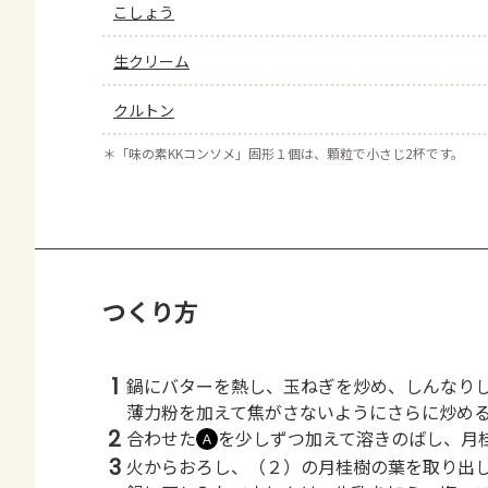
こしょう
生クリーム
クルトン
＊
「味の素KKコンソメ」固形１個は、顆粒で小さじ2杯です。
つくり方
1
鍋にバターを熱し、玉ねぎを炒め、しんなり
薄力粉を加えて焦がさないようにさらに炒め
2
合わせた
を少しずつ加えて溶きのばし、月
Ａ
3
火からおろし、（２）の月桂樹の葉を取り出