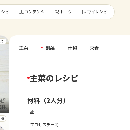
レシピ
コンテンツ
トーク
マイレシピ
レ
主菜
主菜
副菜
汁物
栄養
人気の食材・
主菜のレシピ
きゅうり
ゴーヤ
材料（2人分）
卵
汁物
プロセスチーズ