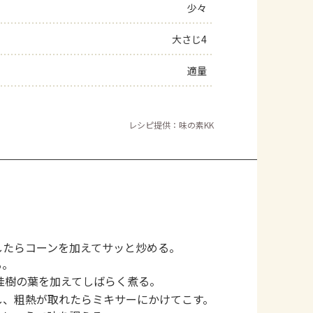
少々
大さじ4
適量
レシピ提供：味の素KK
したらコーンを加えてサッと炒める。
る。
桂樹の葉を加えてしばらく煮る。
し、粗熱が取れたらミキサーにかけてこす。