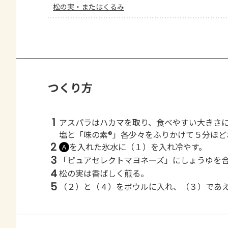
松の実・またはくるみ
つくり方
1
アスパラはハカマを取り、食べやすい大きさ
塩と「味の素®」各少々をふりかけて５分ほど
2
を入れた氷水に（１）を入れ冷やす。
Ａ
3
「ピュアセレクトマヨネーズ」にしょうゆを
4
松の実は香ばしく煎る。
5
（２）と（４）をボウルに入れ、（３）であ