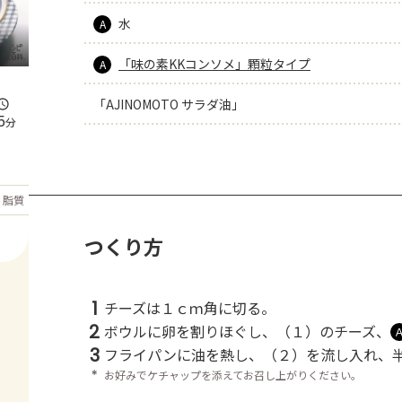
水
A
「味の素KKコンソメ」顆粒タイプ
A
「AJINOMOTO サラダ油」
5
分
もっと見る
脂質
39.3
g
つくり方
1
チーズは１ｃｍ角に切る。
2
ボウルに卵を割りほぐし、（１）のチーズ、
3
フライパンに油を熱し、（２）を流し入れ、
＊
お好みでケチャップを添えてお召し上がりください。