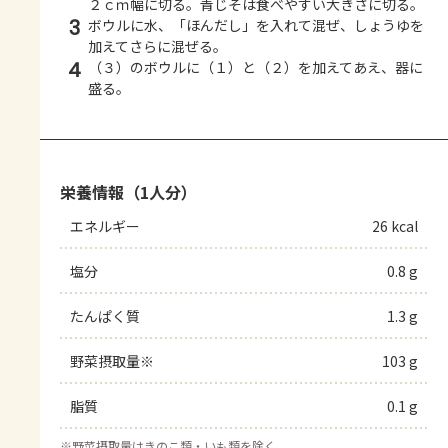
２ｃｍ幅に切る。青じそは食べやすい大きさに切る。
3
ボウルに水、「ほんだし」を入れて混ぜ、しょうゆを
加えてさらに混ぜる。
4
（３）のボウルに（１）と（２）を加えてあえ、器に
盛る。
栄養情報（1人分）
エネルギー
26 kcal
塩分
0.8 g
たんぱく質
1.3 g
野菜摂取量※
103 g
脂質
0.1 g
※
野菜摂取量はきのこ類・いも類を除く