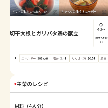
よくあるお問い合わせ
トマトとわかめのあえもの
キャベツと油揚げのみそ汁
お買い物
AJINOMOTO PARK とは
40
分
切干大根とガリバタ鶏の献立
(時間外を除
く)
エネルギー
塩分
たんぱく質
脂質
393
3.4
20.7
kcal
g
g
主菜のレシピ
材料（4人分）