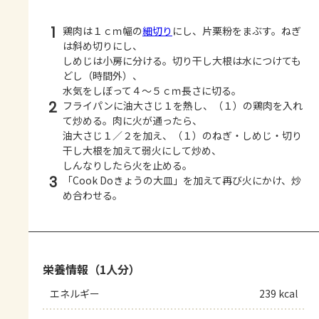
1
鶏肉は１ｃｍ幅の
細切り
にし、片栗粉をまぶす。ねぎ
は斜め切りにし、
しめじは小房に分ける。切り干し大根は水につけても
どし（時間外）、
水気をしぼって４～５ｃｍ長さに切る。
2
フライパンに油大さじ１を熱し、（１）の鶏肉を入れ
て炒める。肉に火が通ったら、
油大さじ１／２を加え、（１）のねぎ・しめじ・切り
干し大根を加えて弱火にして炒め、
しんなりしたら火を止める。
3
「Cook Doきょうの大皿」を加えて再び火にかけ、炒
め合わせる。
栄養情報（1人分）
エネルギー
239 kcal