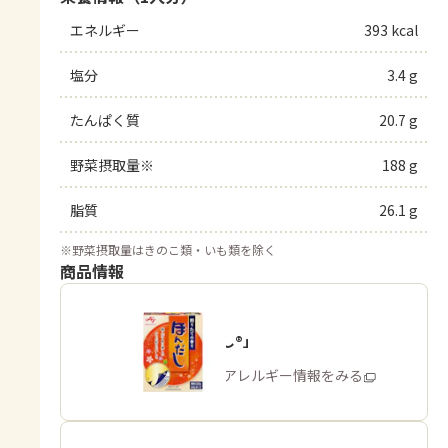
エネルギー
393 kcal
塩分
3.4 g
たんぱく質
20.7 g
野菜摂取量※
188 g
脂質
26.1 g
※
野菜摂取量はきのこ類・いも類を除く
商品情報
「ほんだし®」
商品・アレルギー情報をみる