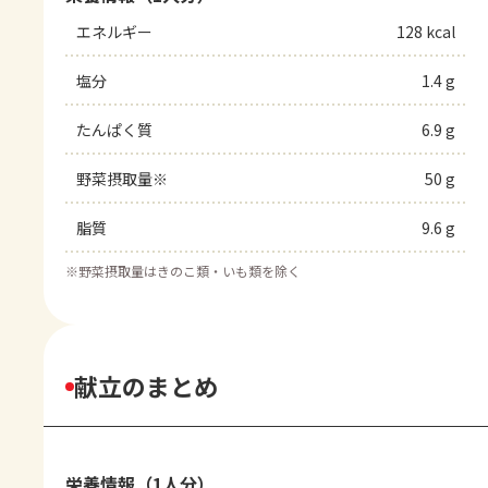
エネルギー
128 kcal
塩分
1.4 g
たんぱく質
6.9 g
野菜摂取量※
50 g
脂質
9.6 g
※
野菜摂取量はきのこ類・いも類を除く
献立のまとめ
栄養情報（1人分）