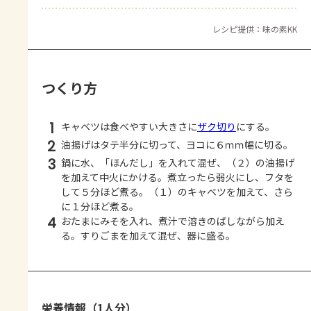
レシピ提供：味の素KK
つくり方
1
キャベツは食べやすい大きさに
ザク切り
にする。
2
油揚げはタテ半分に切って、ヨコに６ｍｍ幅に切る。
3
鍋に水、「ほんだし」を入れて混ぜ、（２）の油揚げ
を加えて中火にかける。煮立ったら弱火にし、フタを
して５分ほど煮る。（１）のキャベツを加えて、さら
に１分ほど煮る。
4
おたまにみそを入れ、煮汁で溶きのばしながら加え
る。すりごまを加えて混ぜ、器に盛る。
栄養情報（1人分）