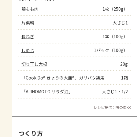
鶏もも肉
1枚（250g）
片栗粉
大さじ1
長ねぎ
1本（100g）
しめじ
1パック（100g）
切り干し大根
20g
「Cook Do® きょうの大皿®」ガリバタ鶏用
1箱
「AJINOMOTO サラダ油」
大さじ1・1/2
レシピ提供：味の素KK
つくり方