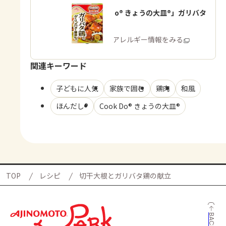
「Cook Do® きょうの大皿®」ガリバタ
鶏用
商品・アレルギー情報をみる
関連キーワード
子どもに人気
家族で囲む
鶏肉
和風
ほんだし®
Cook Do® きょうの大皿®
TOP
レシピ
切干大根とガリバタ鶏の献立