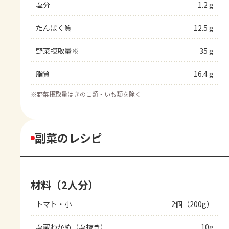
塩分
1.2 g
たんぱく質
12.5 g
野菜摂取量※
35 g
脂質
16.4 g
※
野菜摂取量はきのこ類・いも類を除く
副菜のレシピ
材料（2人分）
トマト・小
2個（200g）
塩蔵わかめ（塩抜き）
10g