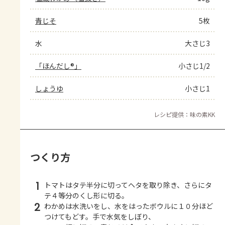
青じそ
5枚
水
大さじ3
「ほんだし®」
小さじ1/2
しょうゆ
小さじ1
レシピ提供：味の素KK
つくり方
1
トマトはタテ半分に切ってヘタを取り除き、さらにタ
テ４等分のくし形に切る。
2
わかめは水洗いをし、水をはったボウルに１０分ほど
つけてもどす。手で水気をしぼり、