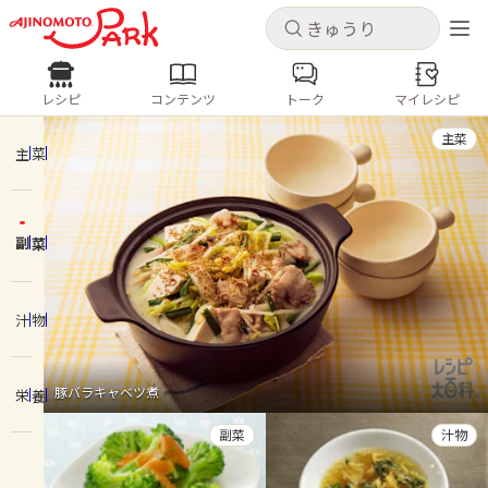
キャンセル
キャンセル
レシピ
コンテンツ
トーク
マイレシピ
レシピ
コンテンツ
ログインするとレシピを保存できます
主菜
ログイン
新規登録
主菜
人気の食材・レシピ
副菜
ホーム
きゅうり
なす
トマト
とうもろこし
ピーマン
みょうが
ゴーヤ
コンテンツ
汁物
レシピ
豚バラキャベツ煮
栄養
トーク
副菜
汁物