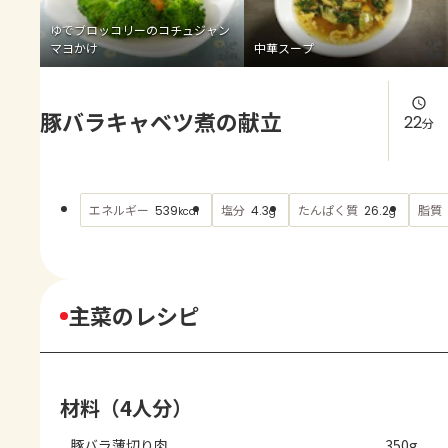
よくあるお問い合わせ
ゆでブロッコリーのコチュジャン
マヨかけ
中華スープ
お買い物
豚バラキャベツ煮の献立
AJINOMOTO PARK とは
22
分
エネルギー
塩分
たんぱく質
脂質
539
4.3
26.2
kcal
g
g
主菜のレシピ
材料（4人分）
豚バラ薄切り肉
350g