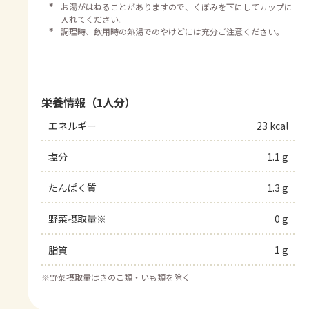
＊
お湯がはねることがありますので、くぼみを下にしてカップに
入れてください。
＊
調理時、飲用時の熱湯でのやけどには充分ご注意ください。
栄養情報（1人分）
エネルギー
23 kcal
塩分
1.1 g
たんぱく質
1.3 g
野菜摂取量※
0 g
脂質
1 g
※
野菜摂取量はきのこ類・いも類を除く