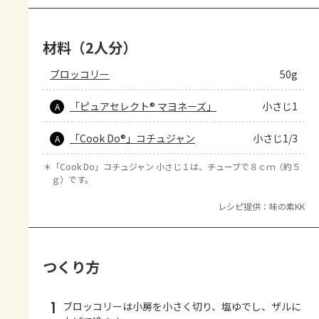
材料（2人分）
ブロッコリー
50g
「ピュアセレクト® マヨネーズ」
小さじ1
A
「Cook Do®」コチュジャン
小さじ1/3
A
＊
「Cook Do」コチュジャン 小さじ１は、チューブで８ｃｍ（約５
ｇ）です。
レシピ提供：味の素KK
つくり方
1
ブロッコリーは小房を小さく切り、塩ゆでし、ザルに