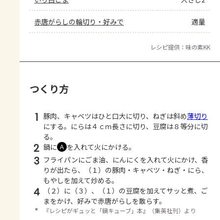
赤唐がらしの輪切り・好みで
適量
レシピ提供：味の素KK
つくり方
1
豚肉、キャベツはひと口大に切り、ねぎは斜め
薄切り
にする。にらは４ｃｍ長さに切り、豆腐は８等分に切
る。
2
鍋に
を入れて火にかける。
Ａ
3
フライパンにごま油、にんにくを入れて火にかけ、香
りが出たら、（１）の豚肉・キャベツ・ねぎ・にら、
もやしを加えて炒める。
4
（２）に（３）、（１）の豆腐を加えてサッと煮、ご
まをかけ、好みで赤唐がらしを散らす。
＊
『レシピがギュッと「鍋キューブ」本』（集英社刊）より