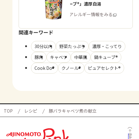
「鍋キューブ®」濃厚白湯
商品・アレルギー情報をみる
関連キーワード
30分以内
野菜たっぷり
濃厚・こってり
豚肉
キャベツ
中華風
鍋キューブ®
Cook Do®
クノール®
ピュアセレクト®
TOP
レシピ
豚バラキャベツ煮の献立