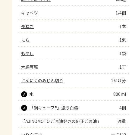
キャベツ
1/4個
長ねぎ
1本
にら
1束
もやし
1袋
木綿豆腐
1丁
にんにくのみじん切り
1かけ分
水
800ml
A
「鍋キューブ®」濃厚白湯
4個
A
「AJINOMOTO ごま油好きの純正ごま油」
適量
いり白ごま
大さじ2