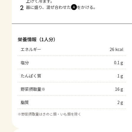
上げて冷ます。
2
器に盛り、混ぜ合わせた
をかける。
Ａ
栄養情報（1人分）
エネルギー
26 kcal
塩分
0.1 g
たんぱく質
1 g
野菜摂取量※
16 g
脂質
2 g
※
野菜摂取量はきのこ類・いも類を除く