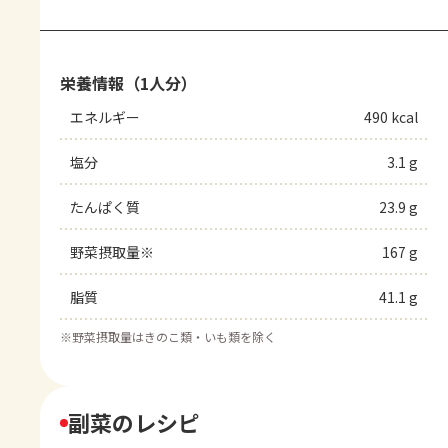
栄養情報（1人分）
エネルギー
490 kcal
塩分
3.1 g
たんぱく質
23.9 g
野菜摂取量※
167 g
脂質
41.1 g
※
野菜摂取量はきのこ類・いも類を除く
副菜のレシピ