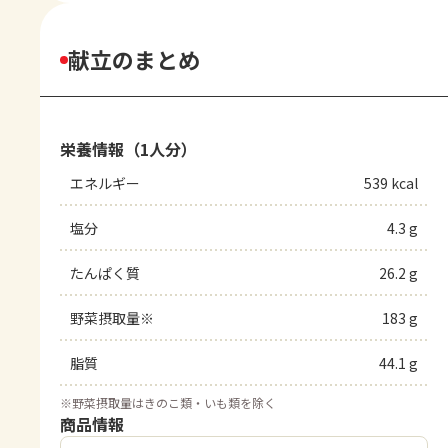
献立のまとめ
栄養情報（1人分）
エネルギー
539 kcal
塩分
4.3 g
たんぱく質
26.2 g
野菜摂取量※
183 g
脂質
44.1 g
※
野菜摂取量はきのこ類・いも類を除く
商品情報