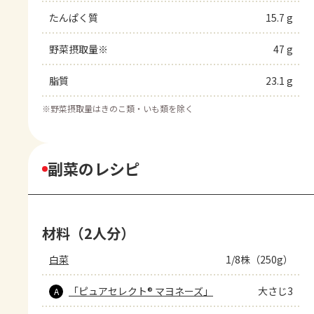
たんぱく質
15.7 g
野菜摂取量※
47 g
脂質
23.1 g
※
野菜摂取量はきのこ類・いも類を除く
副菜のレシピ
材料（2人分）
白菜
1/8株（250g）
「ピュアセレクト® マヨネーズ」
大さじ3
A