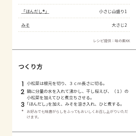
「ほんだし®」
小さじ山盛り1
みそ
大さじ2
レシピ提供：味の素KK
つくり方
1
小松菜は根元を切り、３ｃｍ長さに切る。
2
鍋に分量の水を入れて沸かし、干し桜えび、（１）の
小松菜を加えてひと煮立ちさせる。
3
｢ほんだし｣を加え、みそを溶き入れ、ひと煮する。
＊
お好みで七味唐がらしをふってもおいしくお召し上がりいただ
けます。