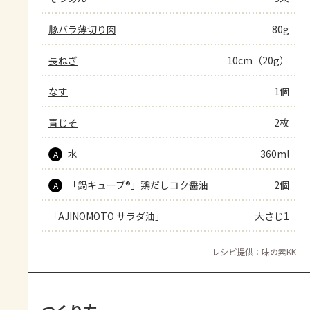
豚バラ薄切り肉
80g
長ねぎ
10cm（20g）
なす
1個
青じそ
2枚
水
360ml
A
「鍋キューブ®」鶏だしコク醤油
2個
A
「AJINOMOTO サラダ油」
大さじ1
レシピ提供：味の素KK