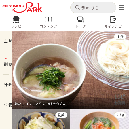
キャンセル
キャンセル
レシピ
コンテンツ
トーク
マイレシピ
レシピ
コンテンツ
ログインするとレシピを保存できます
主食
ログイン
新規登録
主食
人気の食材・レシピ
副菜
ホーム
きゅうり
なす
トマト
とうもろこし
ピーマン
みょうが
ゴーヤ
コンテンツ
汁物
レシピ
鶏だしコクしょうゆつけそうめん
栄養
トーク
副菜
汁物