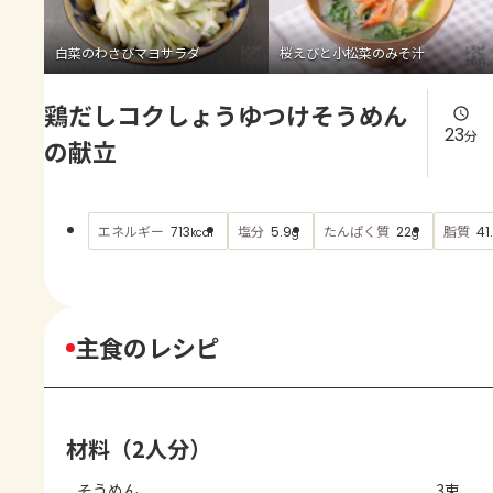
よくあるお問い合わせ
白菜のわさびマヨサラダ
桜えびと小松菜のみそ汁
お買い物
鶏だしコクしょうゆつけそうめん
AJINOMOTO PARK とは
23
分
の献立
エネルギー
塩分
たんぱく質
脂質
713
5.9
22
41.
kcal
g
g
主食のレシピ
材料（2人分）
そうめん
3束