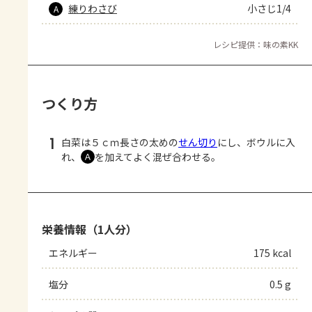
練りわさび
小さじ1/4
A
レシピ提供：味の素KK
つくり方
1
白菜は５ｃｍ長さの太めの
せん切り
にし、ボウルに入
れ、
を加えてよく混ぜ合わせる。
Ａ
栄養情報（1人分）
エネルギー
175 kcal
塩分
0.5 g