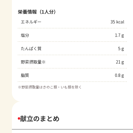
栄養情報（1人分）
エネルギー
35 kcal
塩分
1.7 g
たんぱく質
5 g
野菜摂取量※
21 g
脂質
0.8 g
※
野菜摂取量はきのこ類・いも類を除く
献立のまとめ