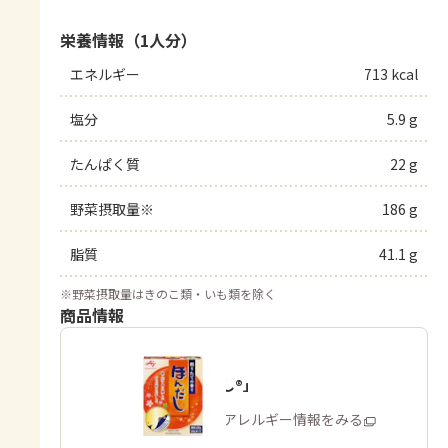
栄養情報（1人分）
エネルギー
713 kcal
塩分
5.9 g
たんぱく質
22 g
野菜摂取量※
186 g
脂質
41.1 g
※
野菜摂取量はきのこ類・いも類を除く
商品情報
「ほんだし®」
商品・アレルギー情報をみる