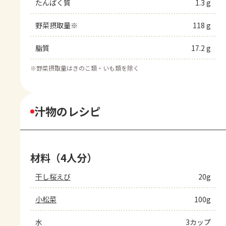
たんぱく質
1.3 g
野菜摂取量※
118 g
脂質
17.2 g
※
野菜摂取量はきのこ類・いも類を除く
汁物のレシピ
材料（4人分）
干し桜えび
20g
小松菜
100g
水
3カップ