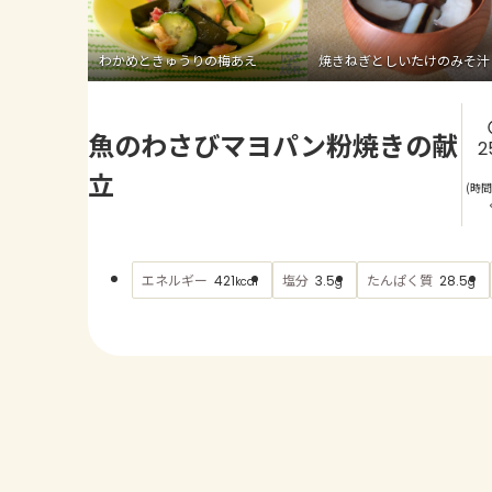
わかめときゅうりの梅あえ
焼きねぎとしいたけのみそ汁
魚のわさびマヨパン粉焼きの献
2
立
(時
エネルギー
塩分
たんぱく質
421
3.5
28.5
kcal
g
g