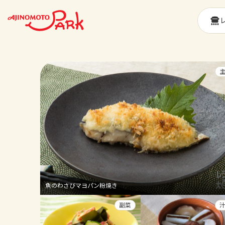
魚のわさびマヨパン粉焼き
副菜