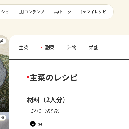
レシピ
コンテンツ
トーク
マイレシピ
レ
主菜
主菜
副菜
汁物
栄養
人気の食材・
主菜のレシピ
きゅうり
ゴーヤ
材料（2人分）
さわら（切り身）
汁物
酒
A