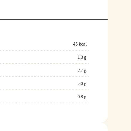
46 kcal
1.3 g
2.7 g
50 g
0.8 g