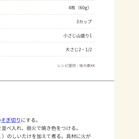
4枚（60g）
3カップ
小さじ山盛り1
大さじ2・1/2
レシピ提供：味の素KK
の
そぎ切り
にする。
を並べ入れ、弱火で焼き色をつける。
１）のしいたけを加えて煮る。具材に火が