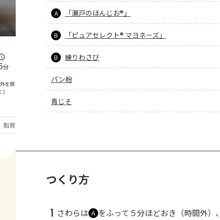
「瀬戸のほんじお®」
A
「ピュアセレクト® マヨネーズ」
B
練りわさび
B
5
分
パン粉
間外を除
く)
青じそ
もっと見る
脂質
28.6
g
つくり方
1
さわらは
をふって５分ほどおき（時間外）
Ａ