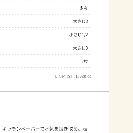
少々
よくあるお問い合わせ
大さじ3
お買い物
小さじ1/2
AJINOMOTO PARK とは
大さじ3
2枚
レシピ提供：味の素KK
、キッチンペーパーで水気を拭き取る。表