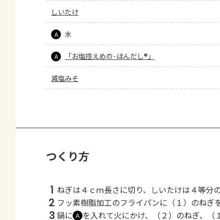
しいたけ
水
A
「お塩控えめの･ほんだし®」
A
減塩みそ
つくり方
1
ねぎは４ｃｍ長さに切り、しいたけは４等分
2
フッ素樹脂加工のフライパンに（１）のねぎ
3
鍋に
を入れて火にかけ、（２）のねぎ、（
Ａ