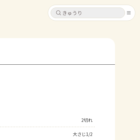
キャンセル
キャンセル
シピ
コンテンツ
ログインするとレシピを保存できます
ログイン
新規登録
レシピ
ホーム
なす
トマト
とうもろこし
ピーマン
みょうが
コンテンツ
レシピ
2切れ
トーク
大さじ1/2