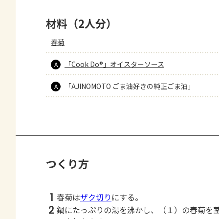
材料（2人分）
春菊
「Cook Do®」オイスターソース
A
「AJINOMOTO ごま油好きの純正ごま油」
A
つくり方
1
春菊は
ザク切り
にする。
2
鍋にたっぷりの湯を沸かし、（１）の春菊を