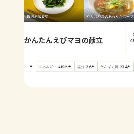
瞬間消滅春菊
ウリうり瓜のあったかスープ
かんたんえびマヨの献立
4
エネルギー
塩分
たんぱく質
419
3.6
23.4
kcal
g
g