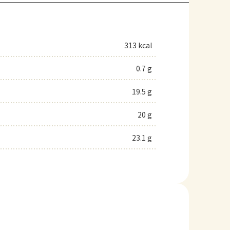
313 kcal
0.7 g
19.5 g
20 g
23.1 g