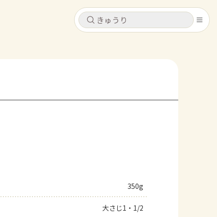
キャンセル
キャンセル
シピ
コンテンツ
ログインするとレシピを保存できます
ログイン
新規登録
レシピ
ホーム
なす
トマト
とうもろこし
ピーマン
みょうが
コンテンツ
レシピ
350g
トーク
大さじ1・1/2