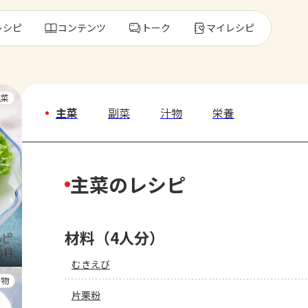
レシピ
コンテンツ
トーク
マイレシピ
レ
主菜
主菜
副菜
汁物
栄養
人気の食材・
主菜のレシピ
きゅうり
ゴーヤ
材料（4人分）
むきえび
汁物
片栗粉