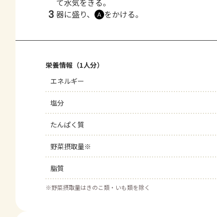
て水気をきる。
3
器に盛り、
をかける。
Ａ
栄養情報（1人分）
エネルギー
塩分
たんぱく質
野菜摂取量※
脂質
※
野菜摂取量はきのこ類・いも類を除く