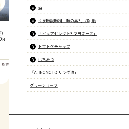
酒
A
うま味調味料「味の素®」70g瓶
A
「ピュアセレクト® マヨネーズ」
B
0
分
トマトケチャップ
B
はちみつ
B
もっと見る
脂質
29.4
g
「AJINOMOTO サラダ油」
グリーンリーフ