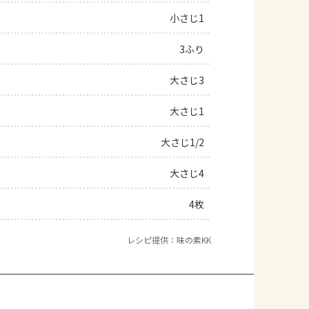
小さじ1
よくあるお問い合わせ
3ふり
お買い物
大さじ3
AJINOMOTO PARK とは
大さじ1
大さじ1/2
大さじ4
4枚
レシピ提供：味の素KK