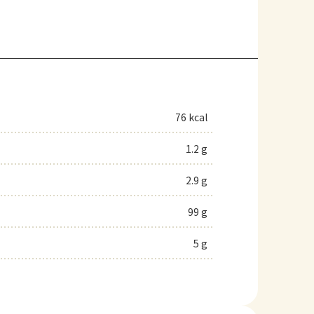
76 kcal
1.2 g
2.9 g
99 g
5 g