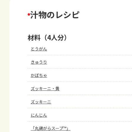
汁物のレシピ
材料（4人分）
とうがん
きゅうり
かぼちゃ
ズッキーニ・黄
ズッキーニ
にんじん
「丸鶏がらスープ™」