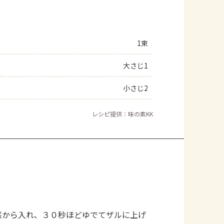
1束
大さじ1
小さじ2
レシピ提供：味の素KK
茎から入れ、３０秒ほどゆでてザルに上げ