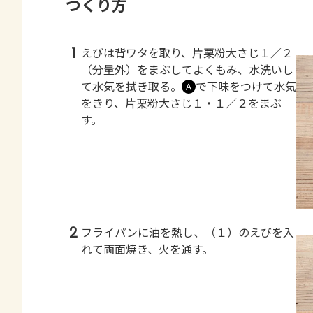
つくり方
1
えびは背ワタを取り、片栗粉大さじ１／２
（分量外）をまぶしてよくもみ、水洗いし
て水気を拭き取る。
で下味をつけて水気
Ａ
をきり、片栗粉大さじ１・１／２をまぶ
す。
2
フライパンに油を熱し、（１）のえびを入
れて両面焼き、火を通す。