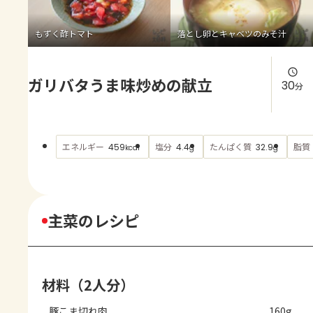
よくあるお問い合わせ
もずく酢トマト
落とし卵とキャベツのみそ汁
お買い物
ガリバタうま味炒めの献立
AJINOMOTO PARK とは
30
分
エネルギー
塩分
たんぱく質
脂質
459
4.4
32.9
kcal
g
g
主菜のレシピ
材料（2人分）
豚こま切れ肉
160g