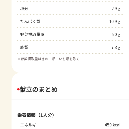
塩分
2.9 g
たんぱく質
10.9 g
野菜摂取量※
90 g
脂質
7.3 g
※
野菜摂取量はきのこ類・いも類を除く
献立のまとめ
栄養情報（1人分）
エネルギー
459 kcal