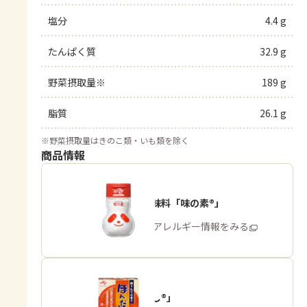
塩分
4.4 g
たんぱく質
32.9 g
野菜摂取量※
189 g
脂質
26.1 g
※
野菜摂取量はきのこ類・いも類を除く
商品情報
うま味調味料「味の素®」
商品・アレルギー情報をみる
「ほんだし®」