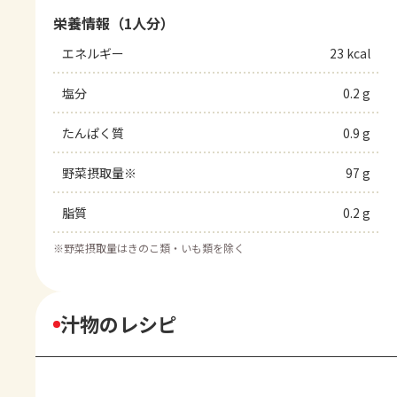
栄養情報（1人分）
エネルギー
23 kcal
塩分
0.2 g
たんぱく質
0.9 g
野菜摂取量※
97 g
脂質
0.2 g
※
野菜摂取量はきのこ類・いも類を除く
汁物のレシピ