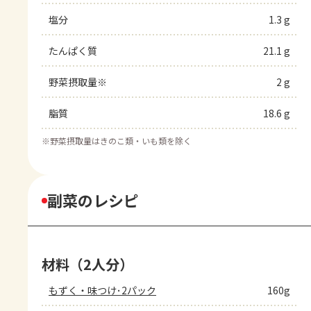
塩分
1.3 g
たんぱく質
21.1 g
野菜摂取量※
2 g
脂質
18.6 g
※
野菜摂取量はきのこ類・いも類を除く
副菜のレシピ
材料（2人分）
もずく・味つけ･2パック
160g