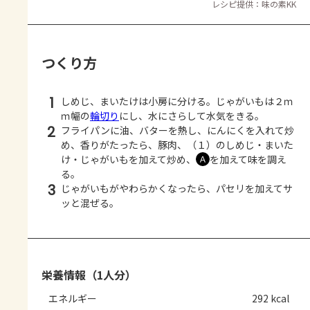
レシピ提供：味の素KK
つくり方
1
しめじ、まいたけは小房に分ける。じゃがいもは２ｍ
ｍ幅の
輪切り
にし、水にさらして水気をきる。
2
フライパンに油、バターを熱し、にんにくを入れて炒
め、香りがたったら、豚肉、（１）のしめじ・まいた
け・じゃがいもを加えて炒め、
を加えて味を調え
Ａ
る。
3
じゃがいもがやわらかくなったら、パセリを加えてサ
ッと混ぜる。
栄養情報（1人分）
エネルギー
292 kcal