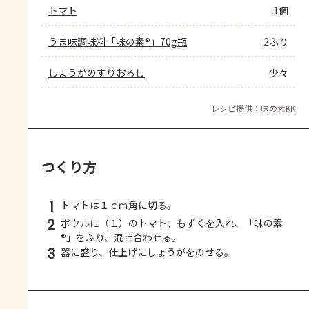
トマト
1個
うま味調味料「味の素®」70g瓶
2ふり
しょうがのすりおろし
少々
レシピ提供：味の素KK
つくり方
1
トマトは１ｃｍ角に切る。
2
ボウルに（１）のトマト、もずくを入れ、「味の素
®」をふり、混ぜ合わせる。
3
器に盛り、仕上げにしょうがをのせる。