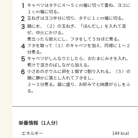
1
キャベツはタテに４～５ｃｍ幅に切って重ね、ヨコに
１ｃｍ幅に切る。
2
玉ねぎはヨコ半分に切り、タテに１ｃｍ幅に切る。
3
鍋に水、（２）の玉ねぎ、「ほんだし」を入れて混
ぜ、中火にかける。
煮立ったら弱火にし、フタをして５分ほど煮る。
4
フタを取って（１）のキャベツを加え、同様に１～２
分煮る。
5
キャベツがしんなりとしたら、おたまにみそを入れ、
煮汁で溶きのばしながら加える。
6
小さめのボウルに卵を１個ずつ割り入れる。（５）の
鍋に静かに落とし入れてフタをし、
２～３分煮る。器に盛り、お好みで七味唐がらしをふ
る。
栄養情報（1人分）
エネルギー
144 kcal