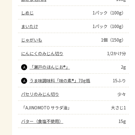
しめじ
1パック（100g）
まいたけ
1パック（100g）
じゃがいも
1個（150g）
にんにくのみじん切り
1/2かけ分
「瀬戸のほんじお®」
2g
A
うま味調味料「味の素®」70g瓶
15ふり
A
パセリのみじん切り
少々
「AJINOMOTO サラダ油」
大さじ1
バター（食塩不使用）
15g