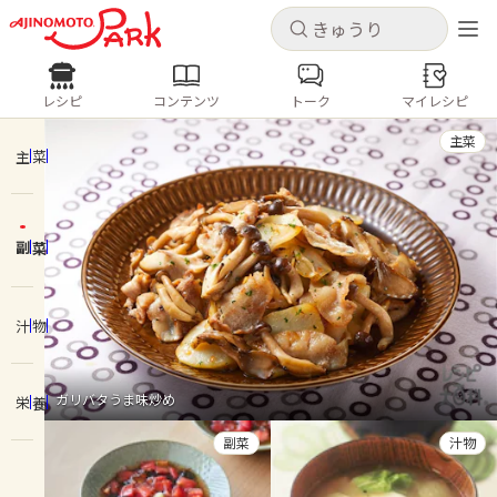
キャンセル
キャンセル
レシピ
コンテンツ
トーク
マイレシピ
レシピ
コンテンツ
ログインするとレシピを保存できます
主菜
ログイン
新規登録
主菜
人気の食材・レシピ
副菜
ホーム
きゅうり
なす
トマト
とうもろこし
ピーマン
みょうが
ゴーヤ
コンテンツ
汁物
レシピ
ガリバタうま味炒め
栄養
トーク
副菜
汁物