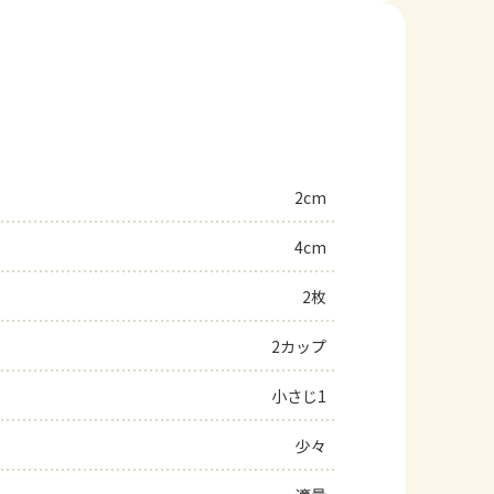
2cm
4cm
2枚
2カップ
小さじ1
少々