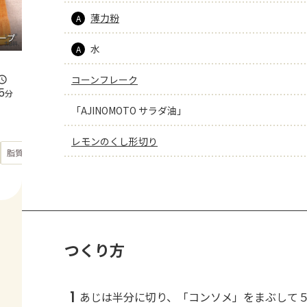
薄力粉
A
ープ
水
A
コーンフレーク
5
分
「AJINOMOTO サラダ油」
レモンのくし形切り
もっと見る
脂質
30.8
g
つくり方
1
あじは半分に切り、「コンソメ」をまぶして