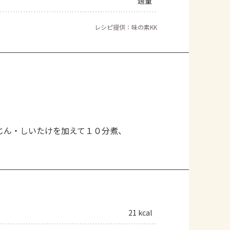
適量
レシピ提供：味の素KK
。
じん・しいたけを加えて１０分煮、
21 kcal