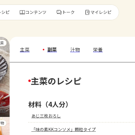
レシピ
コンテンツ
トーク
マイレシピ
レ
主菜
主菜
副菜
汁物
栄養
人気の食材・
主菜のレシピ
きゅうり
ゴーヤ
材料（4人分）
あじ三枚おろし
汁物
「味の素KKコンソメ」顆粒タイプ