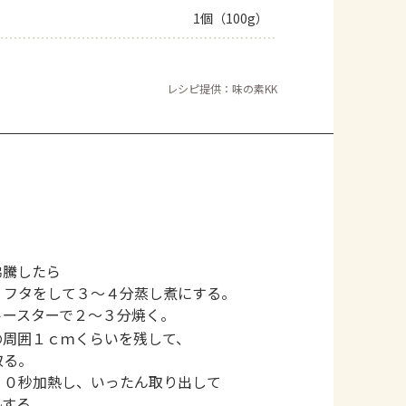
1個（100g）
レシピ提供：味の素KK
。
沸騰したら
、フタをして３～４分蒸し煮にする。
トースターで２～３分焼く。
の周囲１ｃｍくらいを残して、
取る。
３０秒加熱し、いったん取り出して
熱する。