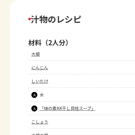
汁物のレシピ
材料（2人分）
大根
にんじん
しいたけ
水
A
「味の素KK干し貝柱スープ」
A
こしょう