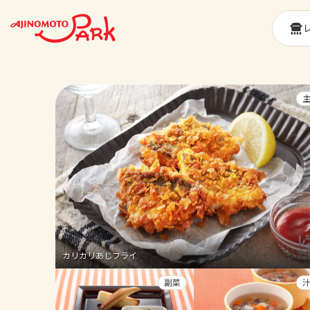
カリカリあじフライ
副菜