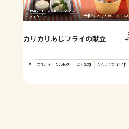
花野菜のコンソメ煮、カマンベー
ルフォンデュ
大根とにんじんのコロコロス
カリカリあじフライの献立
4
エネルギー
塩分
たんぱく質
565
3.3
27.4
kcal
g
g