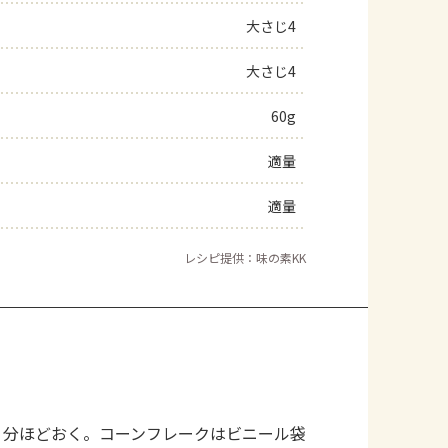
大さじ4
よくあるお問い合わせ
大さじ4
お買い物
60g
AJINOMOTO PARK とは
適量
適量
レシピ提供：味の素KK
５分ほどおく。コーンフレークはビニール袋