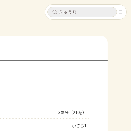
キャンセル
キャンセル
シピ
コンテンツ
ログインするとレシピを保存できます
ログイン
新規登録
レシピ
ホーム
なす
トマト
とうもろこし
ピーマン
みょうが
コンテンツ
レシピ
3尾分（210g）
トーク
小さじ1