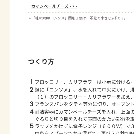
カマンベールチーズ・小
＊
「味の素KKコンソメ」固形１個は、顆粒で小さじ2杯です。
つくり方
1
ブロッコリー、カリフラワーは小房に分ける
2
鍋に「コンソメ」、水を入れて中火にかけ、
（１）のブロッコリー・カリフラワーを加え
3
フランスパンをタテ４等分に切り、オーブン
4
耐熱容器にカマンベールチーズを入れ、上面
ぐるりと切り目を入れて表面のかたい部分を
5
ラップをかけずに電子レンジ（６００Ｗ）で
中身をスプーンでかき混ぜて、再び２０秒加