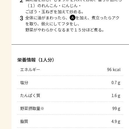
2
（１）のれんこん・にんじん・
ごぼう・玉ねぎを加えて炒める。
3
全体に油がまわったら、
を加え、煮立ったらアク
Ａ
を取り、弱火にしてフタをし、
野菜がやわらかくなるまで１５分ほど煮る。
栄養情報（1人分）
エネルギー
96 kcal
塩分
0.7 g
たんぱく質
1.6 g
野菜摂取量※
99 g
脂質
4.9 g