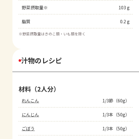
野菜摂取量※
103 g
脂質
0.2 g
※
野菜摂取量はきのこ類・いも類を除く
汁物のレシピ
材料（2人分）
れんこん
1/3節（60g）
にんじん
1/3本（50g）
ごぼう
1/3本（50g）