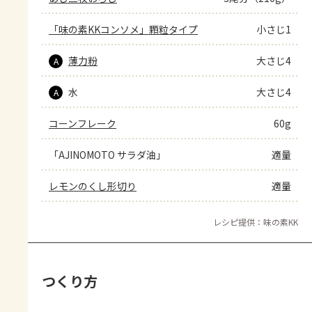
「味の素KKコンソメ」顆粒タイプ
小さじ1
薄力粉
大さじ4
A
水
大さじ4
A
コーンフレーク
60g
「AJINOMOTO サラダ油」
適量
レモンのくし形切り
適量
レシピ提供：味の素KK
つくり方