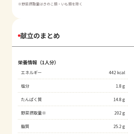
※
野菜摂取量はきのこ類・いも類を除く
献立のまとめ
栄養情報（1人分）
エネルギー
442 kcal
塩分
1.8 g
たんぱく質
14.8 g
野菜摂取量※
202 g
脂質
25.2 g