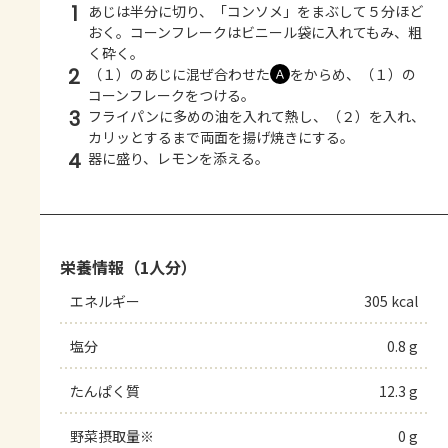
1
あじは半分に切り、「コンソメ」をまぶして５分ほど
おく。コーンフレークはビニール袋に入れてもみ、粗
く砕く。
2
（１）のあじに混ぜ合わせた
をからめ、（１）の
Ａ
コーンフレークをつける。
3
フライパンに多めの油を入れて熱し、（２）を入れ、
カリッとするまで両面を揚げ焼きにする。
4
器に盛り、レモンを添える。
栄養情報（1人分）
エネルギー
305 kcal
塩分
0.8 g
たんぱく質
12.3 g
野菜摂取量※
0 g