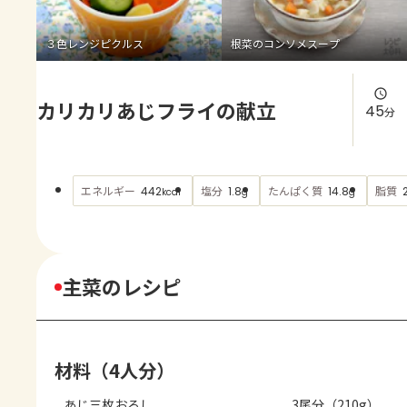
よくあるお問い合わせ
３色レンジピクルス
根菜のコンソメスープ
お買い物
カリカリあじフライの献立
AJINOMOTO PARK とは
45
分
エネルギー
塩分
たんぱく質
脂質
442
1.8
14.8
kcal
g
g
主菜のレシピ
材料（4人分）
あじ三枚おろし
3尾分（210g）