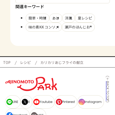
関連キーワード
簡単・時短
あじ
洋風
夏レシピ
味の素KK コンソメ
瀬戸のほんじお®
TOP
レシピ
カリカリあじフライの献立
BACK TO TOP
LINE
X
Youtube
Pinterest
Instagram