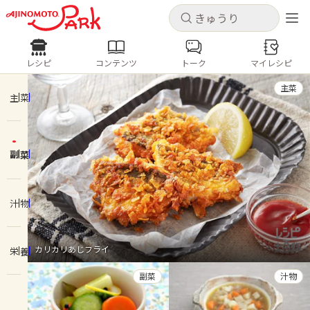
キャンセル
キャンセル
レシピ
コンテンツ
トーク
マイレシピ
レシピ
コンテンツ
ログインするとレシピを保存できます
主菜
ログイン
新規登録
主菜
人気の食材・レシピ
副菜
ホーム
きゅうり
なす
トマト
とうもろこし
ピーマン
みょうが
ゴーヤ
コンテンツ
汁物
レシピ
カリカリあじフライ
栄養
トーク
副菜
汁物