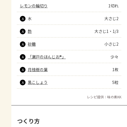
レモンの輪切り
1切れ
水
大さじ2
A
酢
大さじ1・1/3
A
砂糖
小さじ2
A
「瀬戸のほんじお®」
少々
A
月桂樹の葉
1枚
A
黒こしょう
5粒
A
レシピ提供：味の素KK
つくり方