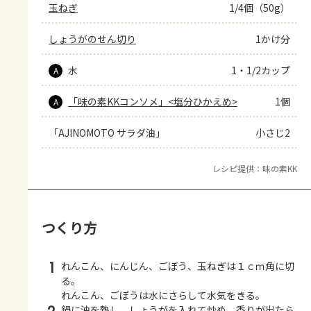
玉ねぎ
1/4個（50g）
しょうがのせん切り
1かけ分
水
1・1/2カップ
A
「味の素KKコンソメ」<塩分ひかえめ>
1個
A
「AJINOMOTO サラダ油」
小さじ2
レシピ提供：味の素KK
つくり方
1
れんこん、にんじん、ごぼう、玉ねぎは１ｃｍ角に切
る。
れんこん、ごぼうは水にさらして水気をきる。
鍋に油を熱し、しょうがを入れて炒め、香りが出たら