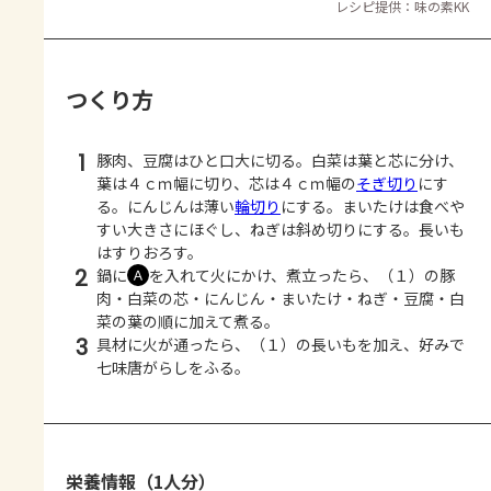
レシピ提供：味の素KK
つくり方
1
豚肉、豆腐はひと口大に切る。白菜は葉と芯に分け、
葉は４ｃｍ幅に切り、芯は４ｃｍ幅の
そぎ切り
にす
る。にんじんは薄い
輪切り
にする。まいたけは食べや
すい大きさにほぐし、ねぎは斜め切りにする。長いも
はすりおろす。
2
鍋に
を入れて火にかけ、煮立ったら、（１）の豚
Ａ
肉・白菜の芯・にんじん・まいたけ・ねぎ・豆腐・白
菜の葉の順に加えて煮る。
3
具材に火が通ったら、（１）の長いもを加え、好みで
七味唐がらしをふる。
栄養情報（1人分）