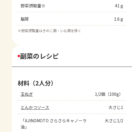
野菜摂取量※
41 g
脂質
1.6 g
※
野菜摂取量はきのこ類・いも類を除く
副菜のレシピ
材料（2人分）
玉ねぎ
1/2個（100g）
とんかつソース
大さじ1
「AJINOMOTO さらさらキャノーラ
大さじ1/2
油」