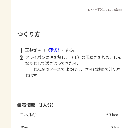
レシピ提供：味の素KK
つくり方
1
玉ねぎはヨコ
薄切り
にする。
2
フライパンに油を熱し、（１）の玉ねぎを炒め、しん
なりとして透き通ってきたら、
とんかつソースで味つけし、さらに炒めて汁気を
とばす。
栄養情報（1人分）
エネルギー
60 kcal
塩分
0.5 g