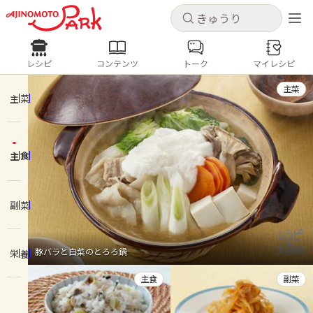
キャンセル
キャンセル
レシピ
コンテンツ
トーク
マイレシピ
レシピ
コンテンツ
ログインするとレシピを保存できます
主菜
ログイン
新規登録
主菜
人気の食材・レシピ
主食
ホーム
きゅうり
なす
トマト
とうもろこし
ピーマン
みょうが
ゴーヤ
コンテンツ
副菜
レシピ
豚バラと白菜のとろろ鍋
栄養
トーク
主食
副菜