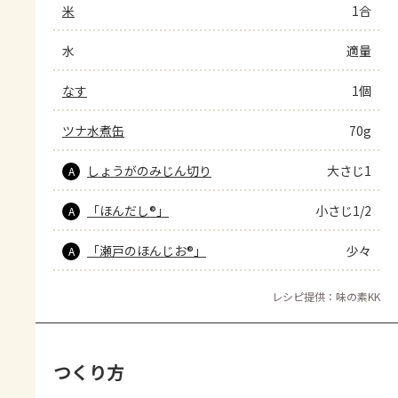
米
1合
水
適量
なす
1個
ツナ水煮缶
70g
しょうがのみじん切り
大さじ1
A
「ほんだし®」
小さじ1/2
A
「瀬戸のほんじお®」
少々
A
レシピ提供：味の素KK
つくり方