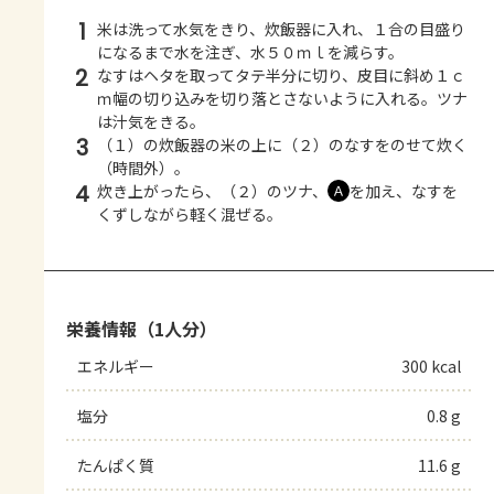
1
米は洗って水気をきり、炊飯器に入れ、１合の目盛り
になるまで水を注ぎ、水５０ｍｌを減らす。
2
なすはヘタを取ってタテ半分に切り、皮目に斜め１ｃ
ｍ幅の切り込みを切り落とさないように入れる。ツナ
は汁気をきる。
3
（１）の炊飯器の米の上に（２）のなすをのせて炊く
（時間外）。
4
炊き上がったら、（２）のツナ、
を加え、なすを
Ａ
くずしながら軽く混ぜる。
栄養情報（1人分）
エネルギー
300 kcal
塩分
0.8 g
たんぱく質
11.6 g