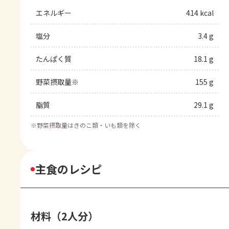
エネルギー
414 kcal
塩分
3.4 g
たんぱく質
18.1 g
野菜摂取量※
155 g
脂質
29.1 g
※
野菜摂取量はきのこ類・いも類を除く
主食のレシピ
材料（2人分）