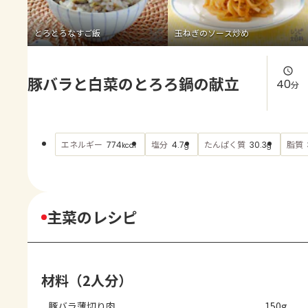
よくあるお問い合わせ
とろとろなすご飯
玉ねぎのソース炒め
お買い物
豚バラと白菜のとろろ鍋の献立
AJINOMOTO PARK とは
40
分
エネルギー
塩分
たんぱく質
脂質
774
4.7
30.3
kcal
g
g
主菜のレシピ
材料（2人分）
豚バラ薄切り肉
150g