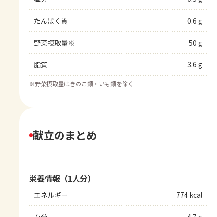
たんぱく質
0.6 g
野菜摂取量※
50 g
脂質
3.6 g
※
野菜摂取量はきのこ類・いも類を除く
献立のまとめ
栄養情報（1人分）
エネルギー
774 kcal
塩分
4.7 g