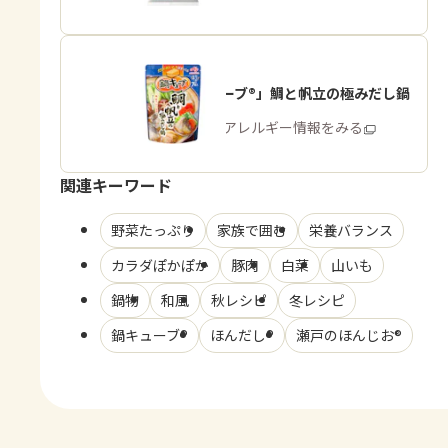
「鍋キューブ®」鯛と帆立の極みだし鍋
商品・アレルギー情報をみる
関連キーワード
野菜たっぷり
家族で囲む
栄養バランス
カラダぽかぽか
豚肉
白菜
山いも
鍋物
和風
秋レシピ
冬レシピ
鍋キューブ®
ほんだし®
瀬戸のほんじお®