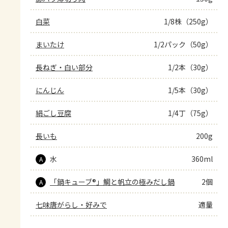
白菜
1/8株（250g）
まいたけ
1/2パック（50g）
長ねぎ・白い部分
1/2本（30g）
にんじん
1/5本（30g）
絹ごし豆腐
1/4丁（75g）
長いも
200g
水
360ml
A
「鍋キューブ®」鯛と帆立の極みだし鍋
2個
A
七味唐がらし・好みで
適量