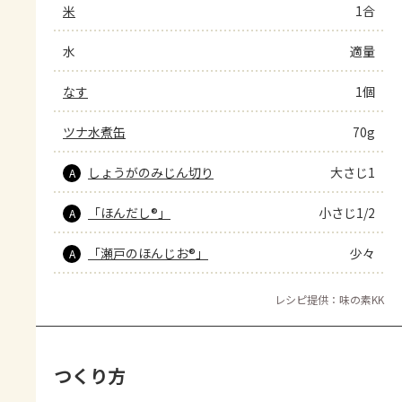
米
1合
水
適量
なす
1個
ツナ水煮缶
70g
しょうがのみじん切り
大さじ1
A
「ほんだし®」
小さじ1/2
A
「瀬戸のほんじお®」
少々
A
レシピ提供：味の素KK
つくり方