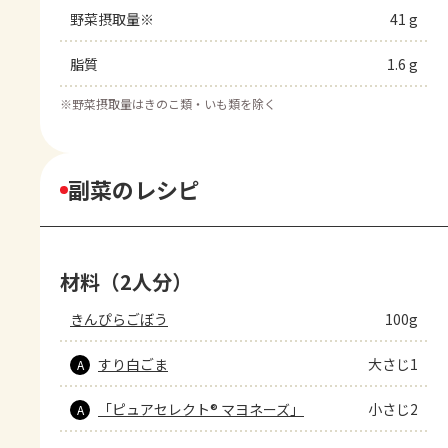
野菜摂取量※
41 g
脂質
1.6 g
※
野菜摂取量はきのこ類・いも類を除く
副菜のレシピ
材料（2人分）
きんぴらごぼう
100g
すり白ごま
大さじ1
A
「ピュアセレクト® マヨネーズ」
小さじ2
A