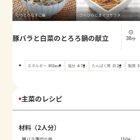
よくあるお問い合わせ
とろとろなすご飯
きんぴらごまマヨサラダ
お買い物
豚バラと白菜のとろろ鍋の献立
AJINOMOTO PARK とは
38
分
エネルギー
塩分
たんぱく質
脂質
812
4.7
31.2
3
kcal
g
g
主菜のレシピ
材料（2人分）
豚バラ薄切り肉
150g