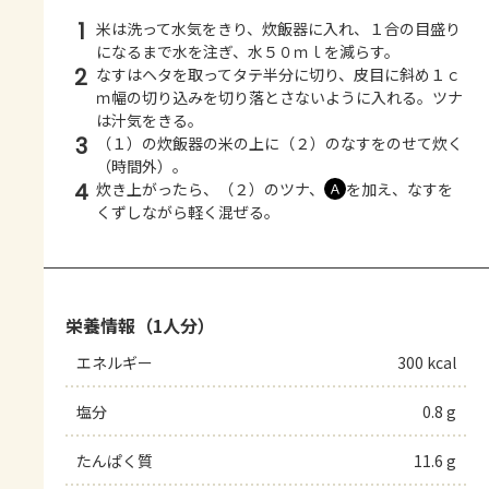
1
米は洗って水気をきり、炊飯器に入れ、１合の目盛り
になるまで水を注ぎ、水５０ｍｌを減らす。
2
なすはヘタを取ってタテ半分に切り、皮目に斜め１ｃ
ｍ幅の切り込みを切り落とさないように入れる。ツナ
は汁気をきる。
3
（１）の炊飯器の米の上に（２）のなすをのせて炊く
（時間外）。
4
炊き上がったら、（２）のツナ、
を加え、なすを
Ａ
くずしながら軽く混ぜる。
栄養情報（1人分）
エネルギー
300 kcal
塩分
0.8 g
たんぱく質
11.6 g