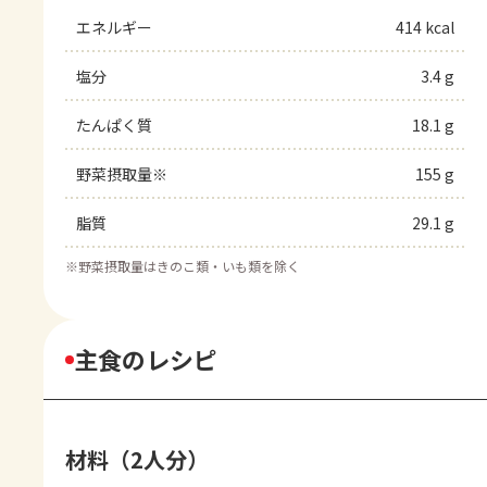
エネルギー
414 kcal
塩分
3.4 g
たんぱく質
18.1 g
野菜摂取量※
155 g
脂質
29.1 g
※
野菜摂取量はきのこ類・いも類を除く
主食のレシピ
材料（2人分）