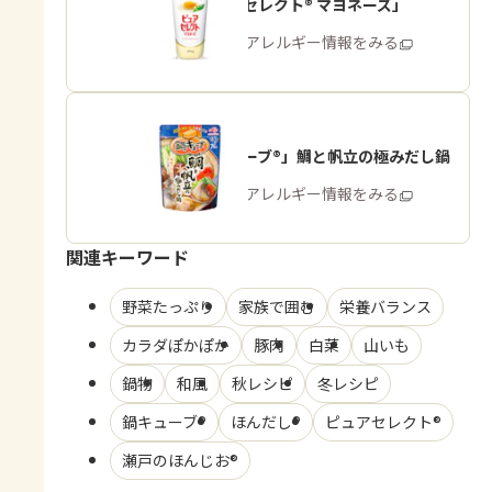
「ピュアセレクト® マヨネーズ」
商品・アレルギー情報をみる
「鍋キューブ®」鯛と帆立の極みだし鍋
商品・アレルギー情報をみる
関連キーワード
野菜たっぷり
家族で囲む
栄養バランス
カラダぽかぽか
豚肉
白菜
山いも
鍋物
和風
秋レシピ
冬レシピ
鍋キューブ®
ほんだし®
ピュアセレクト®
瀬戸のほんじお®