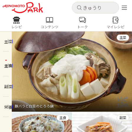
キャンセル
キャンセル
レシピ
コンテンツ
トーク
マイレシピ
レシピ
コンテンツ
ログインするとレシピを保存できます
主菜
ログイン
新規登録
主菜
人気の食材・レシピ
主食
ホーム
きゅうり
なす
トマト
とうもろこし
ピーマン
みょうが
ゴーヤ
コンテンツ
副菜
レシピ
豚バラと白菜のとろろ鍋
栄養
トーク
主食
副菜