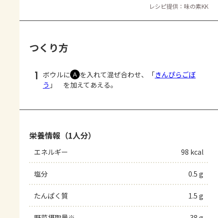
レシピ提供：味の素KK
つくり方
1
ボウルに
を入れて混ぜ合わせ、「
きんぴらごぼ
Ａ
う
」 を加えてあえる。
栄養情報（1人分）
エネルギー
98 kcal
塩分
0.5 g
たんぱく質
1.5 g
野菜摂取量※
38 g