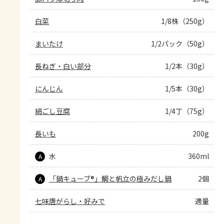
白菜
1/8株（250g）
まいたけ
1/2パック（50g）
長ねぎ・白い部分
1/2本（30g）
にんじん
1/5本（30g）
絹ごし豆腐
1/4丁（75g）
長いも
200g
水
360ml
A
「鍋キューブ®」鯛と帆立の極みだし鍋
2個
A
七味唐がらし・好みで
適量