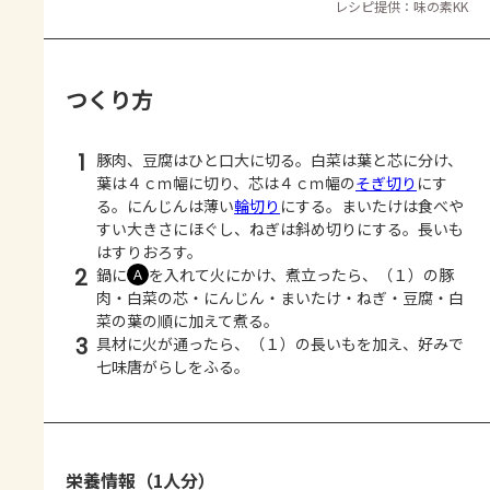
レシピ提供：味の素KK
つくり方
1
豚肉、豆腐はひと口大に切る。白菜は葉と芯に分け、
葉は４ｃｍ幅に切り、芯は４ｃｍ幅の
そぎ切り
にす
る。にんじんは薄い
輪切り
にする。まいたけは食べや
すい大きさにほぐし、ねぎは斜め切りにする。長いも
はすりおろす。
2
鍋に
を入れて火にかけ、煮立ったら、（１）の豚
Ａ
肉・白菜の芯・にんじん・まいたけ・ねぎ・豆腐・白
菜の葉の順に加えて煮る。
3
具材に火が通ったら、（１）の長いもを加え、好みで
七味唐がらしをふる。
栄養情報（1人分）