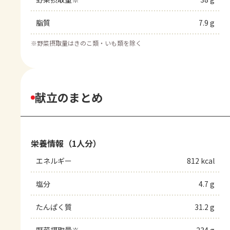
脂質
7.9 g
※
野菜摂取量はきのこ類・いも類を除く
献立のまとめ
栄養情報（1人分）
エネルギー
812 kcal
塩分
4.7 g
たんぱく質
31.2 g