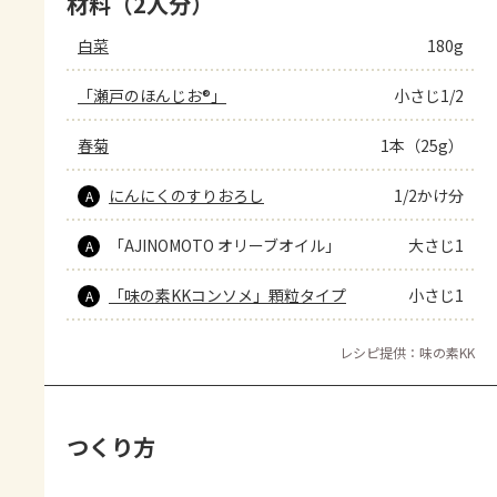
材料（2人分）
白菜
180g
「瀬戸のほんじお®」
小さじ1/2
春菊
1本（25g）
にんにくのすりおろし
1/2かけ分
A
「AJINOMOTO オリーブオイル」
大さじ1
A
「味の素KKコンソメ」顆粒タイプ
小さじ1
A
レシピ提供：味の素KK
つくり方