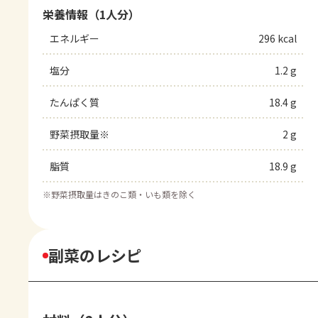
栄養情報（1人分）
エネルギー
296 kcal
塩分
1.2 g
たんぱく質
18.4 g
野菜摂取量※
2 g
脂質
18.9 g
※
野菜摂取量はきのこ類・いも類を除く
副菜のレシピ