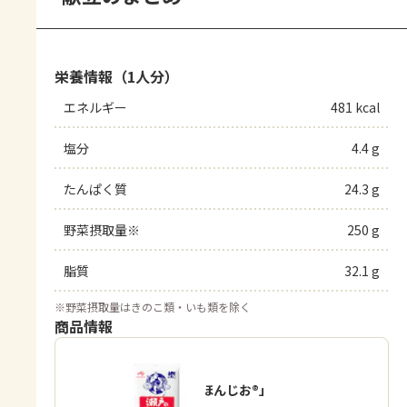
栄養情報（1人分）
エネルギー
481 kcal
塩分
4.4 g
たんぱく質
24.3 g
野菜摂取量※
250 g
脂質
32.1 g
※
野菜摂取量はきのこ類・いも類を除く
商品情報
「瀬戸のほんじお®」