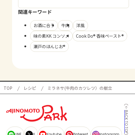
関連キーワード
お酒に合う
牛肉
洋風
味の素KK コンソメ
Cook Do® 香味ペースト®
瀬戸のほんじお®
TOP
レシピ
ミラネサ(牛肉のカツレツ）の献立
BACK TO TOP
LINE
X
Youtube
Pinterest
Instagram