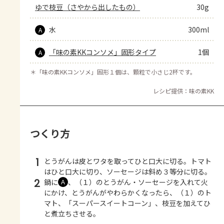
ゆで枝豆（さやから出したもの）
30g
水
300ml
A
「味の素KKコンソメ」固形タイプ
1個
A
＊
「味の素KKコンソメ」固形１個は、顆粒で小さじ2杯です。
レシピ提供：味の素KK
つくり方
1
とうがんは皮とワタを取ってひと口大に切る。トマト
はひと口大に切り、ソーセージは斜め３等分に切る。
2
鍋に
、（１）のとうがん・ソーセージを入れて火
Ａ
にかけ、とうがんがやわらかくなったら、（１）のト
マト、「スーパースイートコーン」、枝豆を加えてひ
と煮立ちさせる。