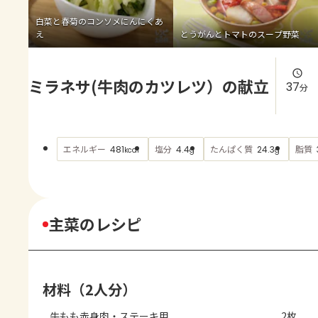
よくあるお問い合わせ
白菜と春菊のコンソメにんにくあ
え
とうがんとトマトのスープ野菜
お買い物
ミラネサ(牛肉のカツレツ）の献立
AJINOMOTO PARK とは
37
分
エネルギー
塩分
たんぱく質
脂質
481
4.4
24.3
kcal
g
g
主菜のレシピ
材料（2人分）
牛もも赤身肉・ステーキ用
2枚