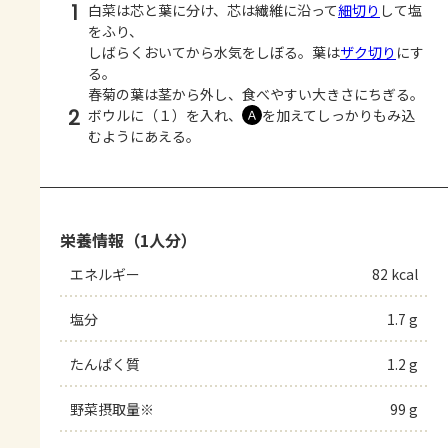
1
白菜は芯と葉に分け、芯は繊維に沿って
細切り
して塩
をふり、
しばらくおいてから水気をしぼる。葉は
ザク切り
にす
る。
春菊の葉は茎から外し、食べやすい大きさにちぎる。
2
ボウルに（１）を入れ、
を加えてしっかりもみ込
Ａ
むようにあえる。
栄養情報（1人分）
エネルギー
82 kcal
塩分
1.7 g
たんぱく質
1.2 g
野菜摂取量※
99 g