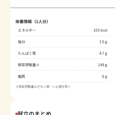
栄養情報（1人分）
エネルギー
103 kcal
塩分
1.5 g
たんぱく質
4.7 g
野菜摂取量※
149 g
脂質
6 g
※
野菜摂取量はきのこ類・いも類を除く
献立のまとめ