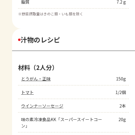
脂質
7.2 g
※
野菜摂取量はきのこ類・いも類を除く
汁物のレシピ
材料（2人分）
とうがん・正味
150g
トマト
1/2個
ウインナーソーセージ
2本
味の素冷凍食品KK「スーパースイートコー
20g
ン」