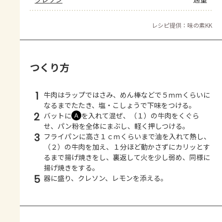
レシピ提供：味の素KK
つくり方
1
牛肉はラップではさみ、めん棒などで５ｍｍくらいに
なるまでたたき、塩・こしょうで下味をつける。
2
バットに
を入れて混ぜ、（１）の牛肉をくぐら
Ａ
せ、パン粉を全体にまぶし、軽く押しつける。
3
フライパンに高さ１ｃｍくらいまで油を入れて熱し、
（２）の牛肉を加え、１分ほど動かさずにカリッとす
るまで揚げ焼きをし、裏返して火を少し弱め、同様に
揚げ焼きをする。
5
器に盛り、クレソン、レモンを添える。