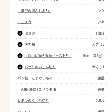
「瀬戸のほんじお®」
少々
こしょう
少々
溶き卵
1個分
A
薄力粉
大さじ2
A
「Cook Do® 香味ペースト®」
5cm（3.5g）
A
パセリのみじん切り
大さじ1
A
パン粉・こまかいもの
適量
「AJINOMOTO サラダ油」
適量
レモンのくし形切り
2切れ
クレソン
適量