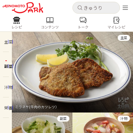
キャンセル
キャンセル
レシピ
コンテンツ
トーク
マイレシピ
レシピ
コンテンツ
ログインするとレシピを保存できます
主菜
ログイン
新規登録
主菜
人気の食材・レシピ
副菜
ホーム
きゅうり
なす
トマト
とうもろこし
ピーマン
みょうが
ゴーヤ
コンテンツ
汁物
レシピ
ミラネサ(牛肉のカツレツ）
栄養
トーク
副菜
汁物