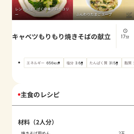
よくあるお問い合わせ
レンチンぱくぱく中華ブロッコリ
ー
ふんわりたまごスープ
お買い物
キャベツもりもり焼きそばの献立
AJINOMOTO PARK とは
17
分
エネルギー
塩分
たんぱく質
脂質
656
3.6
31.5
kcal
g
g
主食のレシピ
材料（2人分）
焼きそば用めん
2玉