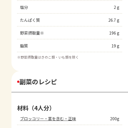
塩分
2 g
たんぱく質
26.7 g
野菜摂取量※
196 g
脂質
19 g
※
野菜摂取量はきのこ類・いも類を除く
副菜のレシピ
材料（4人分）
ブロッコリー・茎を含む・正味
200g