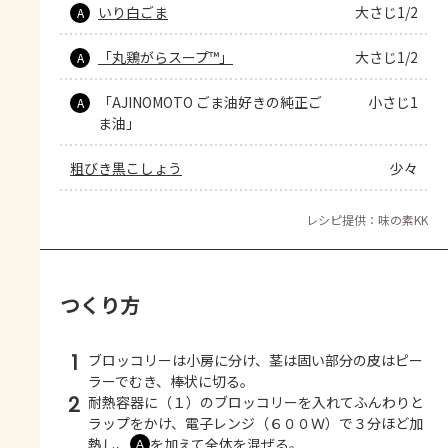
いり白ごま
大さじ1/2
A
「丸鶏がらスープ™」
大さじ1/2
A
「AJINOMOTO ごま油好きの純正ご
小さじ1
A
ま油」
粗びき黒こしょう
少々
レシピ提供：味の素KK
つくり方
1
ブロッコリーは小房に分け、茎は固い部分の皮はピー
ラーでむき、棒状に切る。
2
耐熱容器に（１）のブロッコリーを入れてふんわりと
ラップをかけ、電子レンジ（６００Ｗ）で３分ほど加
熱し、
を加えて全体を混ぜる。
Ａ