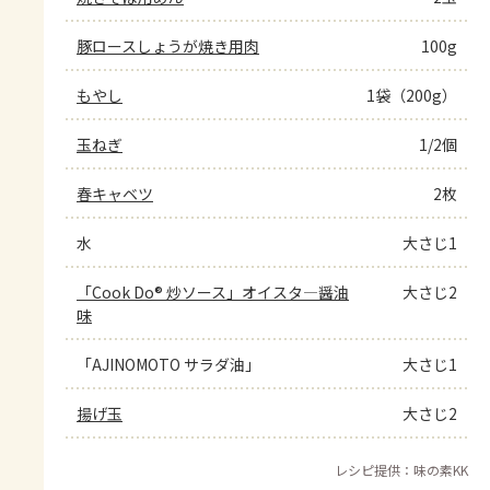
豚ロースしょうが焼き用肉
100g
もやし
1袋（200g）
玉ねぎ
1/2個
春キャベツ
2枚
水
大さじ1
「Cook Do® 炒ソース」オイスタ―醤油
大さじ2
味
「AJINOMOTO サラダ油」
大さじ1
揚げ玉
大さじ2
レシピ提供：味の素KK