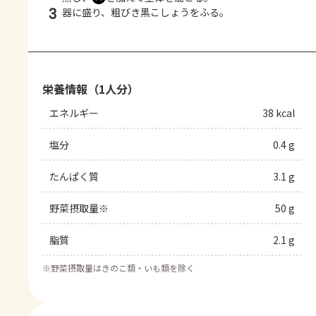
3
器に盛り、粗びき黒こしょうをふる。
栄養情報（1人分）
エネルギー
38 kcal
塩分
0.4 g
たんぱく質
3.1 g
野菜摂取量※
50 g
脂質
2.1 g
※
野菜摂取量はきのこ類・いも類を除く