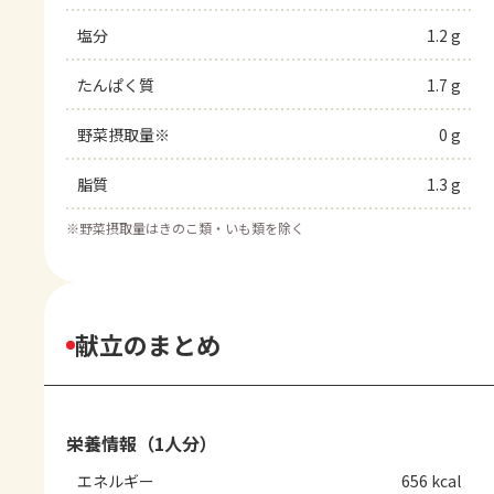
塩分
1.2 g
たんぱく質
1.7 g
野菜摂取量※
0 g
脂質
1.3 g
※
野菜摂取量はきのこ類・いも類を除く
献立のまとめ
栄養情報（1人分）
エネルギー
656 kcal