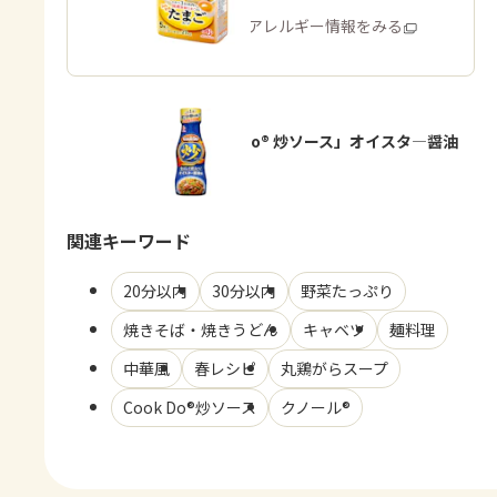
商品・アレルギー情報をみる
「Cook Do® 炒ソース」オイスタ―醤油
味
関連キーワード
20分以内
30分以内
野菜たっぷり
焼きそば・焼きうどん
キャベツ
麺料理
中華風
春レシピ
丸鶏がらスープ
Cook Do®炒ソース
クノール®