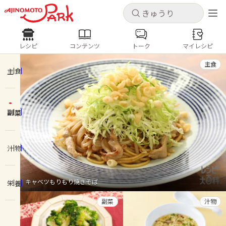
キャンセル
キャンセル
レシピ
コンテンツ
トーク
マイレシピ
レシピ
コンテンツ
ログインするとレシピを保存できます
主食
ログイン
新規登録
主食
人気の食材・レシピ
副菜
ホーム
きゅうり
なす
トマト
とうもろこし
ピーマン
みょうが
ゴーヤ
コンテンツ
汁物
レシピ
キャベツもりもり焼きそば
栄養
トーク
副菜
汁物