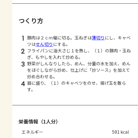
つくり方
1
豚肉は２ｃｍ幅に切る。玉ねぎは
薄切り
にし、キャベ
ツは
せん切り
にする。
2
フライパンに油大さじ１を熱し、（１）の豚肉・玉ね
ぎ、もやしを入れて炒める。
3
野菜がしんなりしたら、めん、分量の水を加え、めん
をほぐしながら炒め、仕上げに「炒ソース」を加えて
炒め合わせる。
4
器に盛り、（１）のキャベツをのせ、揚げ玉を散ら
す。
栄養情報（1人分）
エネルギー
591 kcal