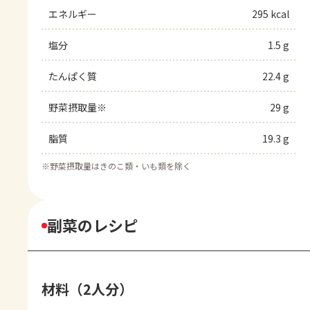
エネルギー
295 kcal
塩分
1.5 g
たんぱく質
22.4 g
野菜摂取量※
29 g
脂質
19.3 g
※
野菜摂取量はきのこ類・いも類を除く
副菜のレシピ
材料（2人分）