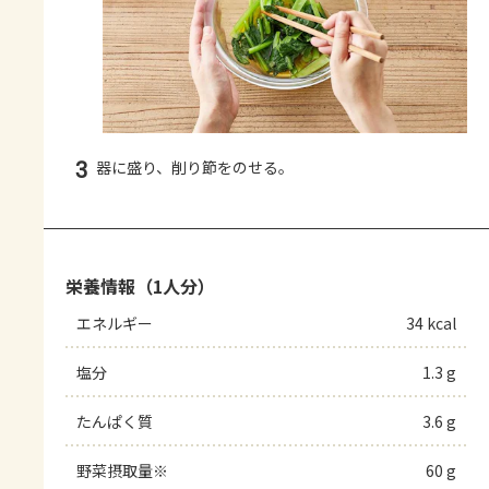
3
器に盛り、削り節をのせる。
栄養情報（1人分）
エネルギー
34 kcal
塩分
1.3 g
たんぱく質
3.6 g
野菜摂取量※
60 g