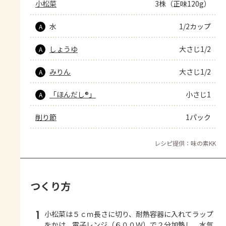
小松菜
3株（正味120g）
水
1/2カップ
A
しょうゆ
大さじ1/2
A
みりん
大さじ1/2
A
「ほんだし®」
小さじ1
A
削り節
1パック
レシピ提供：味の素KK
つくり方
1
小松菜は５ｃｍ長さに切り、耐熱容器に入れてラップ
をかけ、電子レンジ（６００Ｗ）で２分加熱し、水気