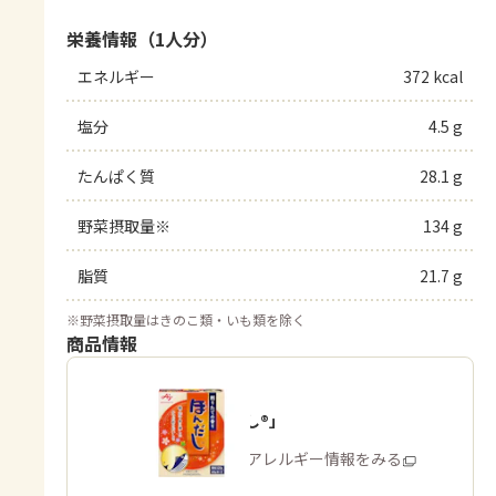
栄養情報（1人分）
エネルギー
372 kcal
塩分
4.5 g
たんぱく質
28.1 g
野菜摂取量※
134 g
脂質
21.7 g
※
野菜摂取量はきのこ類・いも類を除く
商品情報
「ほんだし®」
商品・アレルギー情報をみる