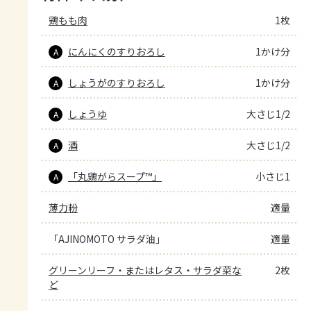
鶏もも肉
1枚
にんにくのすりおろし
1かけ分
A
しょうがのすりおろし
1かけ分
A
しょうゆ
大さじ1/2
A
酒
大さじ1/2
A
「丸鶏がらスープ™」
小さじ1
A
薄力粉
適量
「AJINOMOTO サラダ油」
適量
グリーンリーフ・またはレタス・サラダ菜な
2枚
ど