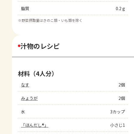
脂質
0.2 g
※
野菜摂取量はきのこ類・いも類を除く
汁物のレシピ
材料（4人分）
なす
2個
みょうが
2個
水
3カップ
「ほんだし®」
小さじ1