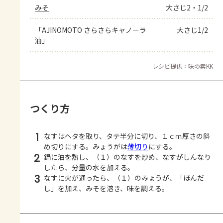
みそ
大さじ2・1/2
「AJINOMOTO さらさらキャノーラ
大さじ1/2
油」
レシピ提供：味の素KK
つくり方
1
なすはヘタを取り、タテ半分に切り、１ｃｍ厚さの斜
め切りにする。みょうがは
薄切り
にする。
2
鍋に油を熱し、（１）のなすを炒め、なすがしんなり
したら、分量の水を加える。
3
なすに火が通ったら、（１）のみょうが、「ほんだ
し」を加え、みそを溶き、味を調える。