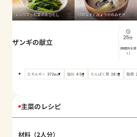
よくあるお問い合わせ
レンジで小松菜のおひたし
炒めなすとみょうがのみそ汁
お買い物
AJINOMOTO PARK とは
25
分
ザンギの献立
(時間外を除
く)
エネルギー
塩分
たんぱく質
脂質
372
4.5
28.1
kcal
g
g
主菜のレシピ
材料（2人分）