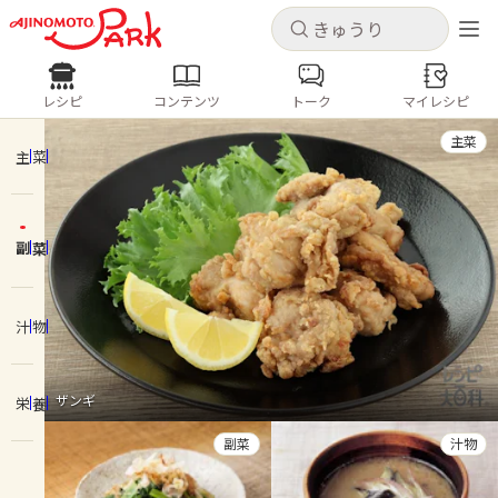
キャンセル
キャンセル
レシピ
コンテンツ
トーク
マイレシピ
レシピ
コンテンツ
ログインするとレシピを保存できます
主菜
ログイン
新規登録
主菜
人気の食材・レシピ
副菜
ホーム
きゅうり
なす
トマト
とうもろこし
ピーマン
みょうが
ゴーヤ
コンテンツ
汁物
レシピ
ザンギ
栄養
トーク
副菜
汁物