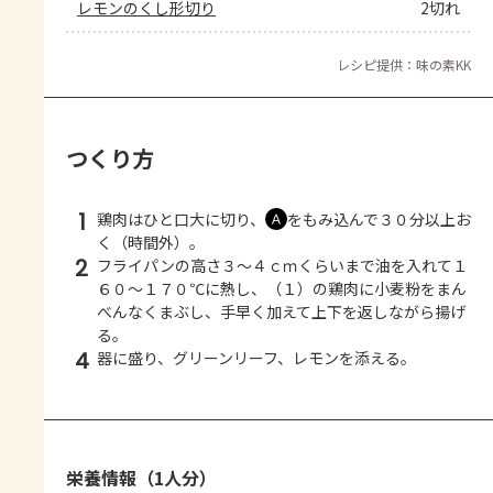
レモンのくし形切り
2切れ
レシピ提供：味の素KK
つくり方
1
鶏肉はひと口大に切り、
をもみ込んで３０分以上お
Ａ
く（時間外）。
2
フライパンの高さ３～４ｃｍくらいまで油を入れて１
６０～１７０℃に熱し、（１）の鶏肉に小麦粉をまん
べんなくまぶし、手早く加えて上下を返しながら揚げ
る。
4
器に盛り、グリーンリーフ、レモンを添える。
栄養情報（1人分）