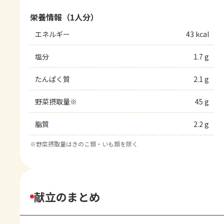
栄養情報（1人分）
エネルギー
43 kcal
塩分
1.7 g
たんぱく質
2.1 g
野菜摂取量※
45 g
脂質
2.2 g
※
野菜摂取量はきのこ類・いも類を除く
献立のまとめ