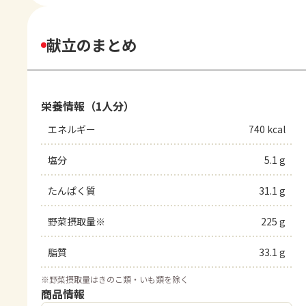
献立のまとめ
栄養情報（1人分）
エネルギー
740 kcal
塩分
5.1 g
たんぱく質
31.1 g
野菜摂取量※
225 g
脂質
33.1 g
※
野菜摂取量はきのこ類・いも類を除く
商品情報