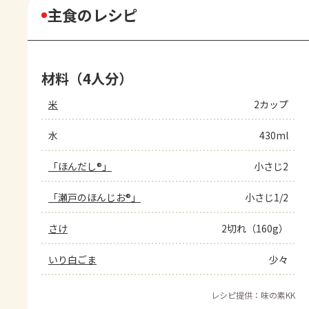
主食のレシピ
材料（4人分）
米
2カップ
水
430ml
「ほんだし®」
小さじ2
「瀬戸のほんじお®」
小さじ1/2
さけ
2切れ（160g）
いり白ごま
少々
レシピ提供：味の素KK