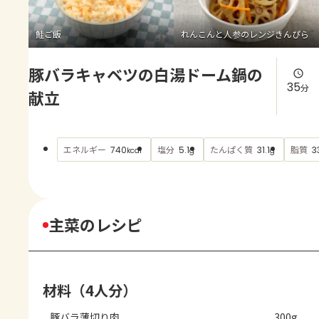
よくあるお問い合わせ
鮭ご飯
れんこんと人参のレンジきんぴら
お買い物
豚バラキャベツの白湯ドーム鍋の
AJINOMOTO PARK とは
35
分
献立
エネルギー
塩分
たんぱく質
脂質
740
5.1
31.1
3
kcal
g
g
主菜のレシピ
材料（4人分）
豚バラ薄切り肉
300g