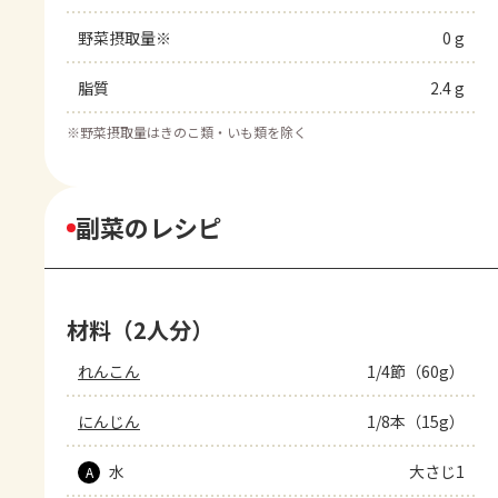
野菜摂取量※
0 g
脂質
2.4 g
※
野菜摂取量はきのこ類・いも類を除く
副菜のレシピ
材料（2人分）
れんこん
1/4節（60g）
にんじん
1/8本（15g）
水
大さじ1
A