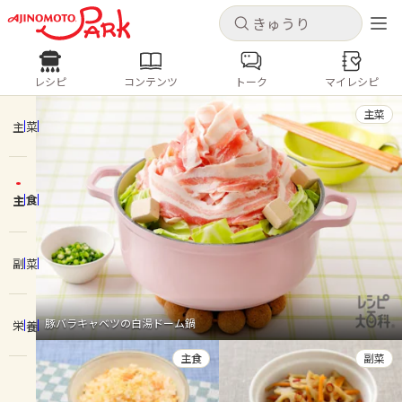
キャンセル
キャンセル
レシピ
コンテンツ
トーク
マイレシピ
レシピ
コンテンツ
ログインするとレシピを保存できます
主菜
ログイン
新規登録
主菜
人気の食材・レシピ
主食
ホーム
きゅうり
なす
トマト
とうもろこし
ピーマン
みょうが
ゴーヤ
コンテンツ
副菜
レシピ
豚バラキャベツの白湯ドーム鍋
栄養
トーク
主食
副菜