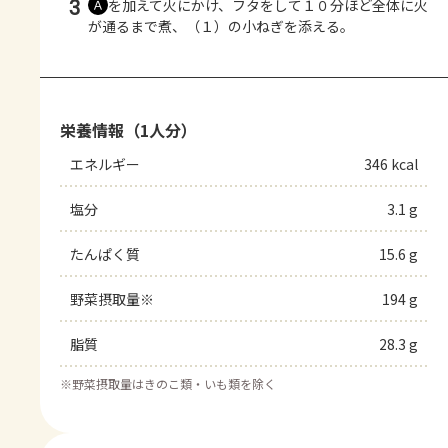
3
を加えて火にかけ、フタをして１０分ほど全体に火
Ａ
が通るまで煮、（１）の小ねぎを添える。
栄養情報（1人分）
エネルギー
346 kcal
塩分
3.1 g
たんぱく質
15.6 g
野菜摂取量※
194 g
脂質
28.3 g
※
野菜摂取量はきのこ類・いも類を除く