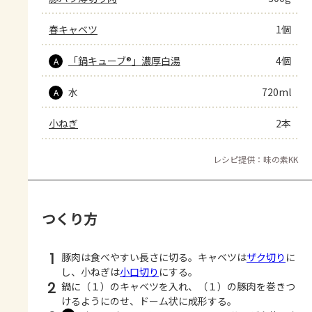
春キャベツ
1個
「鍋キューブ®」濃厚白湯
4個
A
水
720ml
A
小ねぎ
2本
レシピ提供：味の素KK
つくり方
1
豚肉は食べやすい長さに切る。キャベツは
ザク切り
に
し、小ねぎは
小口切り
にする。
2
鍋に（１）のキャベツを入れ、（１）の豚肉を巻きつ
けるようにのせ、ドーム状に成形する。