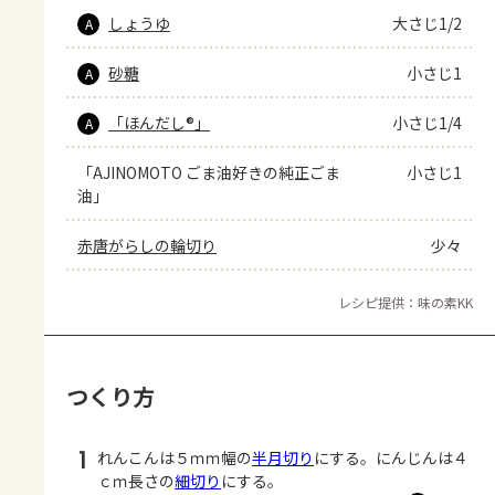
しょうゆ
大さじ1/2
A
砂糖
小さじ1
A
「ほんだし®」
小さじ1/4
A
「AJINOMOTO ごま油好きの純正ごま
小さじ1
油」
赤唐がらしの輪切り
少々
レシピ提供：味の素KK
つくり方
1
れんこんは５ｍｍ幅の
半月切り
にする。にんじんは４
ｃｍ長さの
細切り
にする。