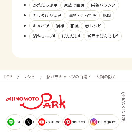
野菜たっぷり
家族で囲む
栄養バランス
カラダぽかぽか
濃厚・こってり
豚肉
キャベツ
鍋物
和風
春レシピ
鍋キューブ®
ほんだし®
瀬戸のほんじお®
TOP
レシピ
豚バラキャベツの白湯ドーム鍋の献立
BACK TO TOP
LINE
X
Youtube
Pinterest
Instagram