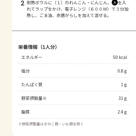
2
耐熱ボウルに（１）のれんこん・にんじん、
を入
Ａ
れてラップをかけ、電子レンジ（６００Ｗ）で３分加
熱し、ごま油、赤唐がらしを加えて混ぜる。
栄養情報（1人分）
エネルギー
50 kcal
塩分
0.8 g
たんぱく質
1 g
野菜摂取量※
31 g
脂質
2.4 g
※
野菜摂取量はきのこ類・いも類を除く