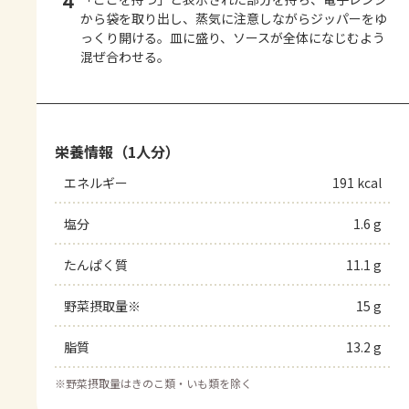
4
から袋を取り出し、蒸気に注意しながらジッパーをゆ
っくり開ける。皿に盛り、ソースが全体になじむよう
混ぜ合わせる。
栄養情報（1人分）
エネルギー
191 kcal
塩分
1.6 g
たんぱく質
11.1 g
野菜摂取量※
15 g
脂質
13.2 g
※
野菜摂取量はきのこ類・いも類を除く