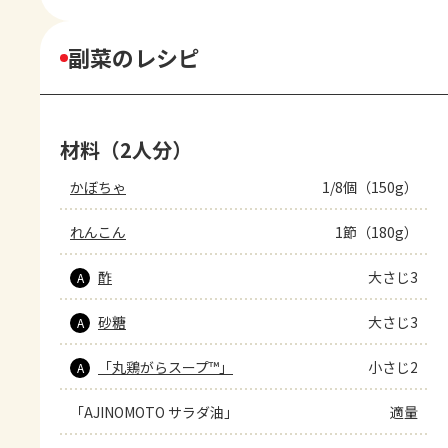
副菜のレシピ
材料（2人分）
かぼちゃ
1/8個（150g）
れんこん
1節（180g）
酢
大さじ3
A
砂糖
大さじ3
A
「丸鶏がらスープ™」
小さじ2
A
「AJINOMOTO サラダ油」
適量