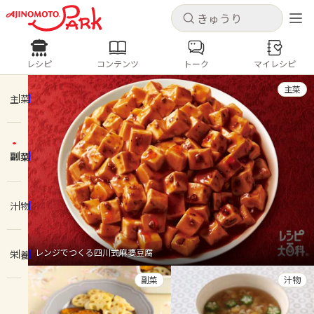
キャンセル
キャンセル
レシピ
コンテンツ
トーク
マイレシピ
レシピ
コンテンツ
ログインするとレシピを保存できます
主菜
ログイン
新規登録
主菜
人気の食材・レシピ
副菜
ホーム
きゅうり
なす
トマト
とうもろこし
ピーマン
みょうが
ゴーヤ
コンテンツ
汁物
レシピ
レンジでつくる四川式麻婆豆腐
栄養
トーク
副菜
汁物