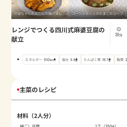
よくあるお問い合わせ
かぼちゃとれんこんの揚げ浸し
コーンとおくらのたまごのスープ
お買い物
レンジでつくる四川式麻婆豆腐の
AJINOMOTO PARK とは
31
分
献立
エネルギー
塩分
たんぱく質
脂質
510
3.4
16.7
kcal
g
g
主菜のレシピ
材料（2人分）
絹ごし豆腐
1丁（350g）