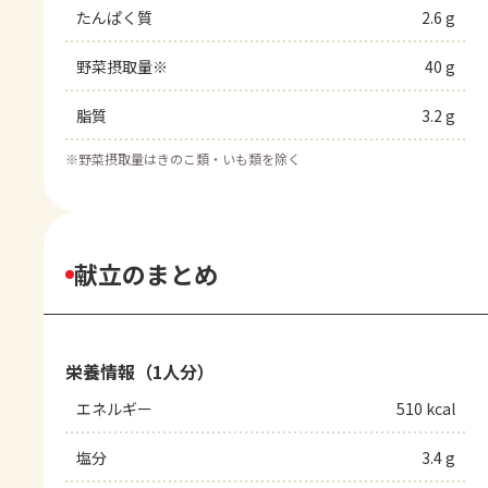
たんぱく質
2.6 g
野菜摂取量※
40 g
脂質
3.2 g
※
野菜摂取量はきのこ類・いも類を除く
献立のまとめ
栄養情報（1人分）
エネルギー
510 kcal
塩分
3.4 g