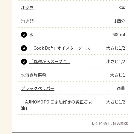
オクラ
8本
溶き卵
1個分
水
600ml
A
「Cook Do®」オイスターソース
大さじ1/2
A
「丸鶏がらスープ™」
小さじ1/2
A
水溶き片栗粉
大さじ1
ブラックペッパー
適量
「AJINOMOTO ごま油好きの純正ごま
大さじ1/2
油」
レシピ提供：味の素KK