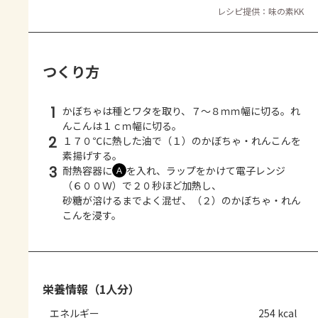
レシピ提供：味の素KK
つくり方
1
かぼちゃは種とワタを取り、７～８ｍｍ幅に切る。れ
んこんは１ｃｍ幅に切る。
2
１７０℃に熱した油で（１）のかぼちゃ・れんこんを
素揚げする。
3
耐熱容器に
を入れ、ラップをかけて電子レンジ
Ａ
（６００Ｗ）で２０秒ほど加熱し、
砂糖が溶けるまでよく混ぜ、（２）のかぼちゃ・れん
こんを浸す。
栄養情報（1人分）
エネルギー
254 kcal