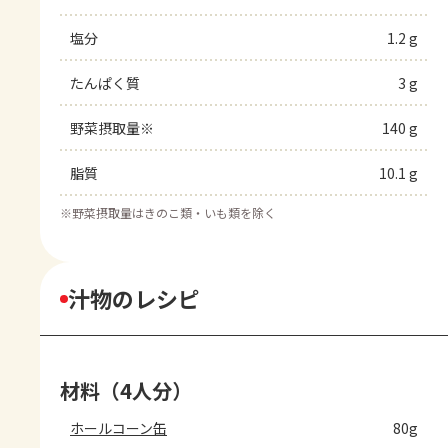
塩分
1.2 g
たんぱく質
3 g
野菜摂取量※
140 g
脂質
10.1 g
※
野菜摂取量はきのこ類・いも類を除く
汁物のレシピ
材料（4人分）
ホールコーン缶
80g