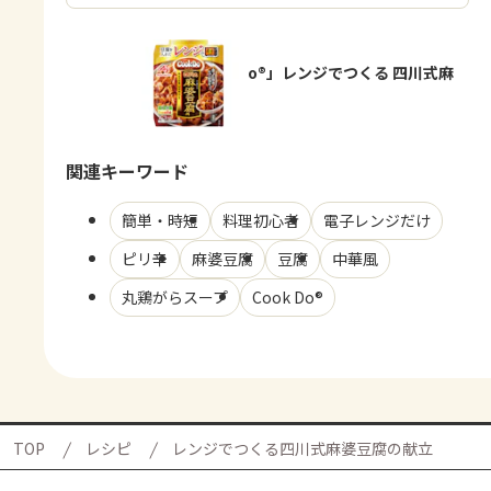
「Cook Do®」レンジでつくる 四川式麻
婆豆腐用
関連キーワード
簡単・時短
料理初心者
電子レンジだけ
ピリ辛
麻婆豆腐
豆腐
中華風
丸鶏がらスープ
Cook Do®
TOP
レシピ
レンジでつくる四川式麻婆豆腐の献立