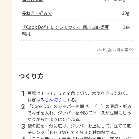
長ねぎ・好みで
30g
「Cook Do®」レンジでつくる  四川式麻婆豆
1箱
腐用
レシピ提供：味の素KK
つくり方
1
豆腐は１～１．５ｃｍ角に切り、水気をきっておく。
ねぎは
みじん切り
にする。
2
「Cook Do」のジッパーを開け、（１）の豆腐・好み
でねぎを入れ、ジッパーを閉めてソースが豆腐にしっ
かりからむように５回ふる。
3
袋の底を十分に広げ、ジッパーを上にして、立てて電
子レンジ（６００Ｗ）で４分３０秒加熱する。
「ここを持つ」と表示された部分を持ち、電子レンジ