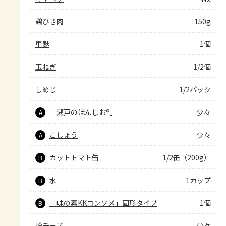
鶏ひき肉
150g
車麩
1個
玉ねぎ
1/2個
しめじ
1/2パック
「瀬戸のほんじお®」
少々
A
こしょう
少々
A
カットトマト缶
1/2缶（200g）
B
水
1カップ
B
「味の素KKコンソメ」固形タイプ
1個
B
粉チーズ
少々