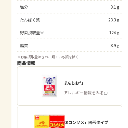
塩分
3.1 g
たんぱく質
23.3 g
野菜摂取量※
124 g
脂質
8.9 g
※
野菜摂取量はきのこ類・いも類を除く
商品情報
「瀬戸のほんじお®」
商品・アレルギー情報をみる
「味の素KKコンソメ」固形タイプ