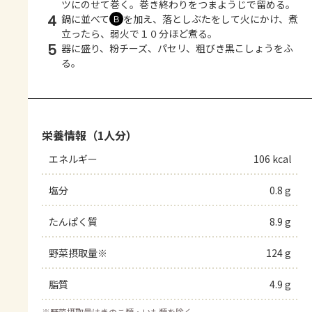
ツにのせて巻く。巻き終わりをつまようじで留める。
4
鍋に並べて
を加え、落としぶたをして火にかけ、煮
Ｂ
立ったら、弱火で１０分ほど煮る。
5
器に盛り、粉チーズ、パセリ、粗びき黒こしょうをふ
る。
栄養情報（1人分）
エネルギー
106 kcal
塩分
0.8 g
たんぱく質
8.9 g
野菜摂取量※
124 g
脂質
4.9 g
※
野菜摂取量はきのこ類・いも類を除く