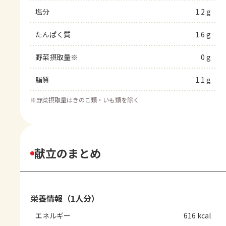
塩分
1.2 g
たんぱく質
1.6 g
野菜摂取量※
0 g
脂質
1.1 g
※
野菜摂取量はきのこ類・いも類を除く
献立のまとめ
栄養情報（1人分）
エネルギー
616 kcal