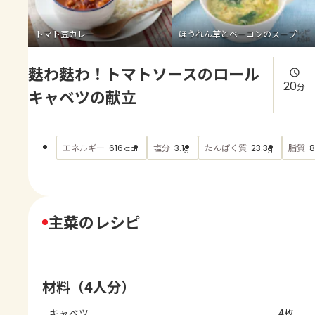
よくあるお問い合わせ
トマト豆カレー
ほうれん草とベーコンのスープ
お買い物
麩わ麩わ！トマトソースのロール
AJINOMOTO PARK とは
20
分
キャベツの献立
エネルギー
塩分
たんぱく質
脂質
616
3.1
23.3
8
kcal
g
g
主菜のレシピ
材料（4人分）
キャベツ
4枚