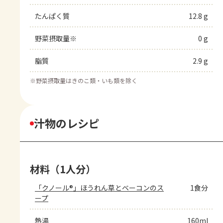
たんぱく質
12.8 g
野菜摂取量※
0 g
脂質
2.9 g
※
野菜摂取量はきのこ類・いも類を除く
汁物のレシピ
材料（1人分）
「クノール®」ほうれん草とベーコンのス
1食分
ープ
熱湯
160ml