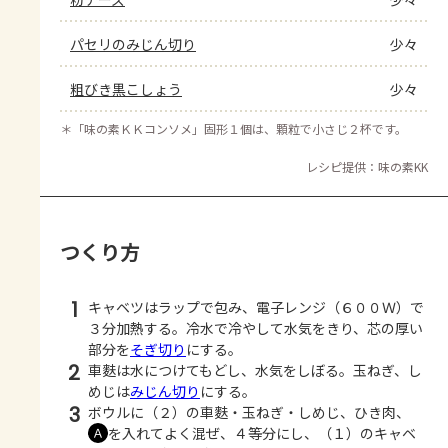
パセリのみじん切り
少々
粗びき黒こしょう
少々
＊
「味の素ＫＫコンソメ」固形１個は、顆粒で小さじ２杯です。
レシピ提供：味の素KK
つくり方
1
キャベツはラップで包み、電子レンジ（６００Ｗ）で
３分加熱する。冷水で冷やして水気をきり、芯の厚い
部分を
そぎ切り
にする。
2
車麩は水につけてもどし、水気をしぼる。玉ねぎ、し
めじは
みじん切り
にする。
3
ボウルに（２）の車麩・玉ねぎ・しめじ、ひき肉、
を入れてよく混ぜ、４等分にし、（１）のキャベ
Ａ