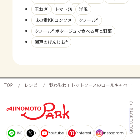
玉ねぎ
トマト缶
洋風
味の素KK コンソメ
クノール®
クノール® ポタージュで食べる豆と野菜
瀬戸のほんじお®
TOP
レシピ
麩わ麩わ！トマトソースのロールキャベツの献立
BACK TO TOP
LINE
X
Youtube
Pinterest
Instagram