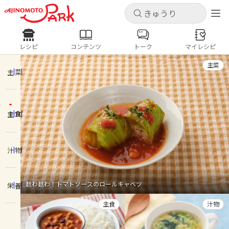
キャンセル
キャンセル
レシピ
コンテンツ
トーク
マイレシピ
レシピ
コンテンツ
ログインするとレシピを保存できます
主菜
ログイン
新規登録
主菜
人気の食材・レシピ
主食
ホーム
きゅうり
なす
トマト
とうもろこし
ピーマン
みょうが
ゴーヤ
コンテンツ
汁物
レシピ
麩わ麩わ！トマトソースのロールキャベツ
栄養
トーク
主食
汁物