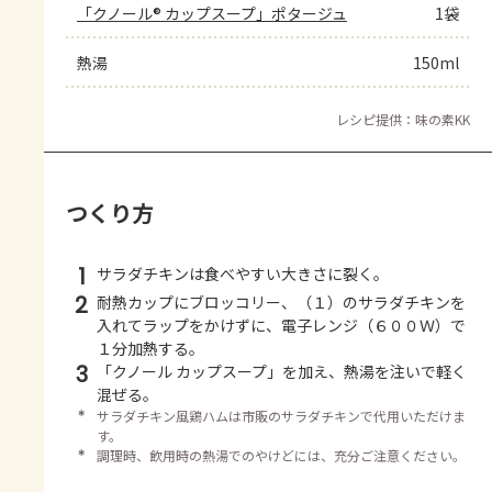
「クノール® カップスープ」ポタージュ
1袋
熱湯
150ml
レシピ提供：味の素KK
つくり方
1
サラダチキンは食べやすい大きさに裂く。
2
耐熱カップにブロッコリー、（１）のサラダチキンを
入れてラップをかけずに、電子レンジ（６００Ｗ）で
１分加熱する。
3
「クノール カップスープ」を加え、熱湯を注いで軽く
混ぜる。
＊
サラダチキン風鶏ハムは市販のサラダチキンで代用いただけま
す。
＊
調理時、飲用時の熱湯でのやけどには、充分ご注意ください。