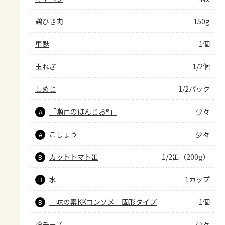
鶏ひき肉
150g
車麩
1個
玉ねぎ
1/2個
しめじ
1/2パック
「瀬戸のほんじお®」
少々
A
こしょう
少々
A
カットトマト缶
1/2缶（200g）
B
水
1カップ
B
「味の素KKコンソメ」固形タイプ
1個
B
粉チーズ
少々