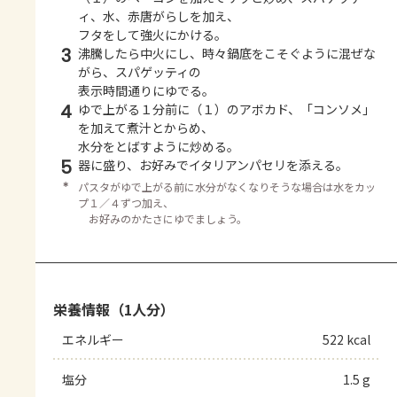
ィ、水、赤唐がらしを加え、
フタをして強火にかける。
3
沸騰したら中火にし、時々鍋底をこそぐように混ぜな
がら、スパゲッティの
表示時間通りにゆでる。
4
ゆで上がる１分前に（１）のアボカド、「コンソメ」
を加えて煮汁とからめ、
水分をとばすように炒める。
5
器に盛り、お好みでイタリアンパセリを添える。
＊
パスタがゆで上がる前に水分がなくなりそうな場合は水をカッ
プ１／４ずつ加え、
お好みのかたさにゆでましょう。
栄養情報（1人分）
エネルギー
522 kcal
塩分
1.5 g