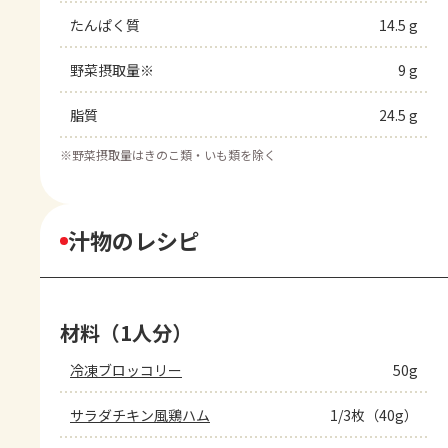
たんぱく質
14.5 g
野菜摂取量※
9 g
脂質
24.5 g
※
野菜摂取量はきのこ類・いも類を除く
汁物のレシピ
材料（1人分）
冷凍ブロッコリー
50g
サラダチキン風鶏ハム
1/3枚（40g）