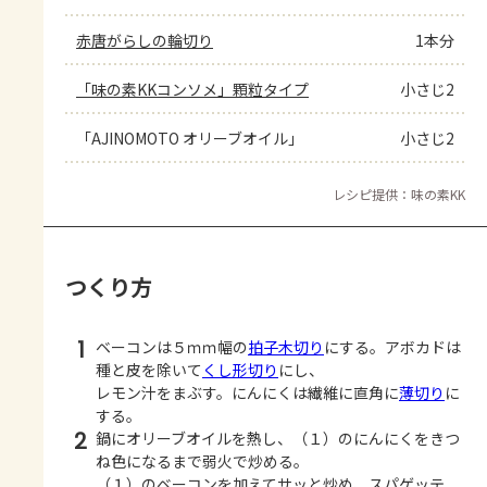
赤唐がらしの輪切り
1本分
「味の素KKコンソメ」顆粒タイプ
小さじ2
「AJINOMOTO オリーブオイル」
小さじ2
レシピ提供：味の素KK
つくり方
1
ベーコンは５ｍｍ幅の
拍子木切り
にする。アボカドは
種と皮を除いて
くし形切り
にし、
レモン汁をまぶす。にんにくは繊維に直角に
薄切り
に
する。
2
鍋にオリーブオイルを熱し、（１）のにんにくをきつ
ね色になるまで弱火で炒める。
（１）のベーコンを加えてサッと炒め、スパゲッテ