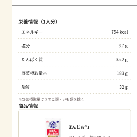
栄養情報（1人分）
エネルギー
754 kcal
塩分
3.7 g
たんぱく質
35.2 g
野菜摂取量※
183 g
脂質
32 g
※
野菜摂取量はきのこ類・いも類を除く
商品情報
「瀬戸のほんじお®」