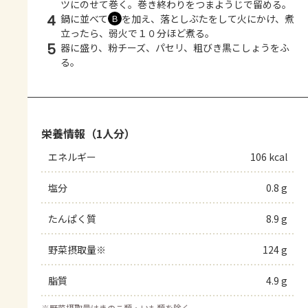
ツにのせて巻く。巻き終わりをつまようじで留める。
4
鍋に並べて
を加え、落としぶたをして火にかけ、煮
Ｂ
立ったら、弱火で１０分ほど煮る。
5
器に盛り、粉チーズ、パセリ、粗びき黒こしょうをふ
る。
栄養情報（1人分）
エネルギー
106 kcal
塩分
0.8 g
たんぱく質
8.9 g
野菜摂取量※
124 g
脂質
4.9 g
※
野菜摂取量はきのこ類・いも類を除く