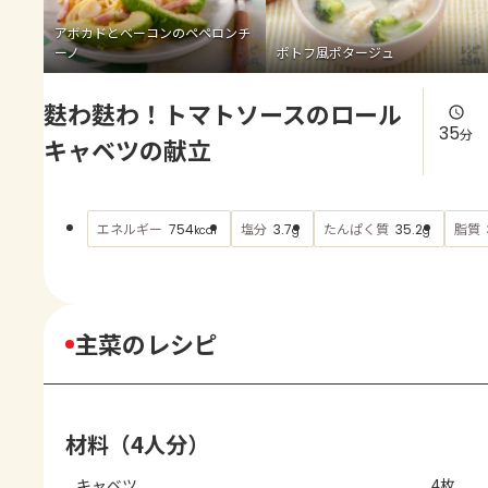
よくあるお問い合わせ
アボカドとベーコンのペペロンチ
ーノ
ポトフ風ポタージュ
お買い物
麩わ麩わ！トマトソースのロール
AJINOMOTO PARK とは
35
分
キャベツの献立
エネルギー
塩分
たんぱく質
脂質
754
3.7
35.2
kcal
g
g
主菜のレシピ
材料（4人分）
キャベツ
4枚