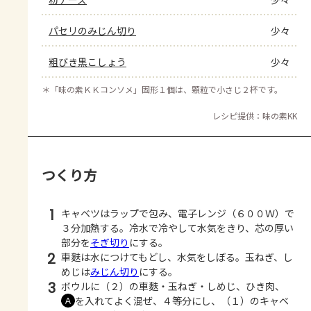
パセリのみじん切り
少々
粗びき黒こしょう
少々
＊
「味の素ＫＫコンソメ」固形１個は、顆粒で小さじ２杯です。
レシピ提供：味の素KK
つくり方
1
キャベツはラップで包み、電子レンジ（６００Ｗ）で
３分加熱する。冷水で冷やして水気をきり、芯の厚い
部分を
そぎ切り
にする。
2
車麩は水につけてもどし、水気をしぼる。玉ねぎ、し
めじは
みじん切り
にする。
3
ボウルに（２）の車麩・玉ねぎ・しめじ、ひき肉、
を入れてよく混ぜ、４等分にし、（１）のキャベ
Ａ