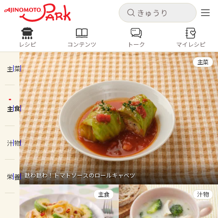
キャンセル
キャンセル
レシピ
コンテンツ
トーク
マイレシピ
レシピ
コンテンツ
ログインするとレシピを保存できます
主菜
ログイン
新規登録
主菜
人気の食材・レシピ
主食
ホーム
きゅうり
なす
トマト
とうもろこし
ピーマン
みょうが
ゴーヤ
コンテンツ
汁物
レシピ
麩わ麩わ！トマトソースのロールキャベツ
栄養
トーク
主食
汁物