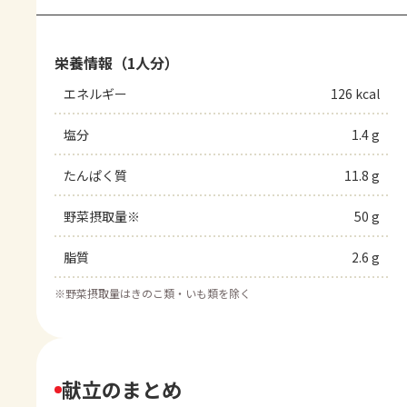
栄養情報（1人分）
エネルギー
126 kcal
塩分
1.4 g
たんぱく質
11.8 g
野菜摂取量※
50 g
脂質
2.6 g
※
野菜摂取量はきのこ類・いも類を除く
献立のまとめ