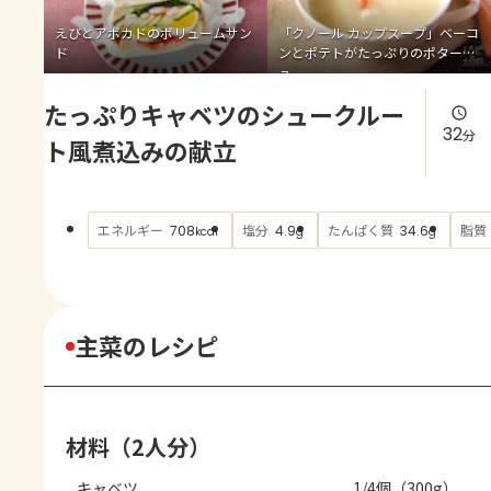
よくあるお問い合わせ
えびとアボカドのボリュームサン
「クノール カップスープ」ベーコ
ド
ンとポテトがたっぷりのポタージ
お買い物
ュ
たっぷりキャベツのシュークルー
AJINOMOTO PARK とは
32
分
ト風煮込みの献立
エネルギー
塩分
たんぱく質
脂質
708
4.9
34.6
kcal
g
g
主菜のレシピ
材料（2人分）
キャベツ
1/4個（300g）