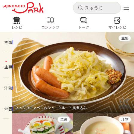
キャンセル
キャンセル
レシピ
コンテンツ
トーク
マイレシピ
レシピ
コンテンツ
ログインするとレシピを保存できます
主菜
ログイン
新規登録
主菜
人気の食材・レシピ
主食
ホーム
きゅうり
なす
トマト
とうもろこし
ピーマン
みょうが
ゴーヤ
コンテンツ
汁物
レシピ
たっぷりキャベツのシュークルート風煮込み
栄養
トーク
主食
汁物