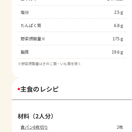
塩分
2.5 g
たんぱく質
6.8 g
野菜摂取量※
175 g
脂質
19.6 g
※
野菜摂取量はきのこ類・いも類を除く
主食のレシピ
材料（2人分）
食パン6枚切り
2枚