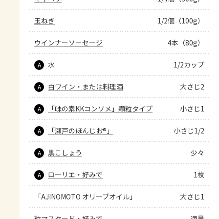
玉ねぎ
1/2個（100g）
ウインナーソーセージ
4本（80g）
水
1/2カップ
A
白ワイン・または料理酒
大さじ2
A
「味の素KKコンソメ」顆粒タイプ
小さじ1
A
「瀬戸のほんじお®」
小さじ1/2
A
黒こしょう
少々
A
ローリエ・好みで
1枚
A
「AJINOMOTO オリーブオイル」
大さじ1
粒マスタード・好みで
適量