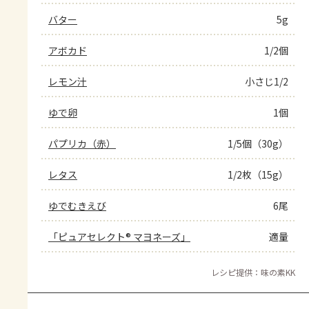
バター
5g
アボカド
1/2個
レモン汁
小さじ1/2
ゆで卵
1個
パプリカ（赤）
1/5個（30g）
レタス
1/2枚（15g）
ゆでむきえび
6尾
「ピュアセレクト® マヨネーズ」
適量
レシピ提供：味の素KK