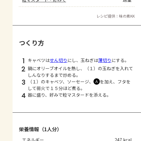
レシピ提供：味の素KK
つくり方
1
キャベツは
せん切り
にし、玉ねぎは
薄切り
にする。
2
鍋にオリーブオイルを熱し、（１）の玉ねぎを入れて
しんなりするまで炒める。
3
（１）のキャベツ、ソーセージ、
を加え、フタを
Ａ
して弱火で１５分ほど煮る。
4
器に盛り、好みで粒マスタードを添える。
栄養情報（1人分）
エネルギー
247 kcal