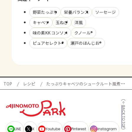
野菜たっぷり
栄養バランス
ソーセージ
キャベツ
玉ねぎ
洋風
味の素KK コンソメ
クノール®
ピュアセレクト®
瀬戸のほんじお®
TOP
レシピ
たっぷりキャベツのシュークルート風煮込みの献立
BACK TO TOP
LINE
X
Youtube
Pinterest
Instagram