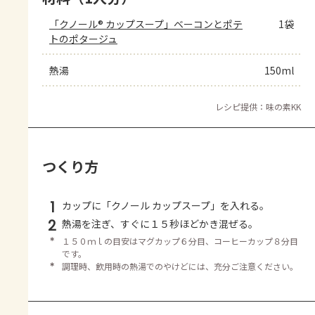
「クノール® カップスープ」ベーコンとポテ
1袋
トのポタージュ
熱湯
150ml
レシピ提供：味の素KK
つくり方
1
カップに「クノール カップスープ」を入れる。
2
熱湯を注ぎ、すぐに１５秒ほどかき混ぜる。
＊
１５０ｍｌの目安はマグカップ６分目、コーヒーカップ８分目
です。
＊
調理時、飲用時の熱湯でのやけどには、充分ご注意ください。