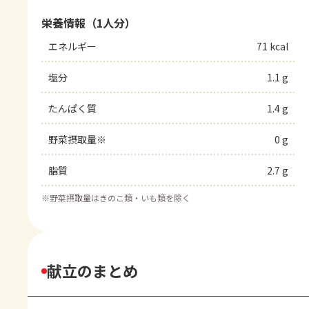
栄養情報（1人分）
エネルギー
71 kcal
塩分
1.1 g
たんぱく質
1.4 g
野菜摂取量※
0 g
脂質
2.7 g
※
野菜摂取量はきのこ類・いも類を除く
献立のまとめ