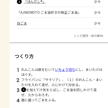
「ほんだし®」
少々
A
「AJINOMOTO ごま油好きの純正ごま油」
少々
白ごま
少々
レシピ提供：味の素KK
つくり方
1
れんこんは皮をむいて
いちょう切り
にし、まいたけは
ほぐす。
2
フライパンに「サラリア」、（１）のれんこん・まい
たけを入れて混ぜ、火にかけて炒める。
3
を加えて汁気をとばし、ごま油を回しかけて混
Ａ
ぜ、火からおろす。
4
器に盛ってごまをふる。