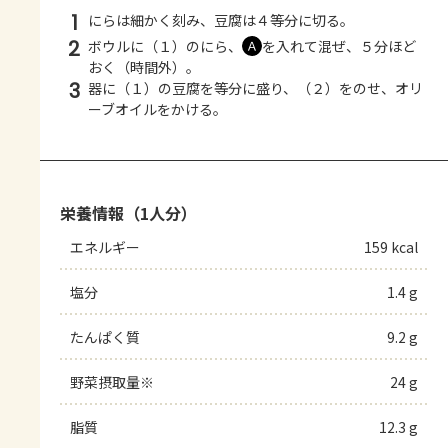
1
にらは細かく刻み、豆腐は４等分に切る。
2
ボウルに（１）のにら、
を入れて混ぜ、５分ほど
Ａ
おく（時間外）。
3
器に（１）の豆腐を等分に盛り、（２）をのせ、オリ
ーブオイルをかける。
栄養情報（1人分）
エネルギー
159 kcal
塩分
1.4 g
たんぱく質
9.2 g
野菜摂取量※
24 g
脂質
12.3 g