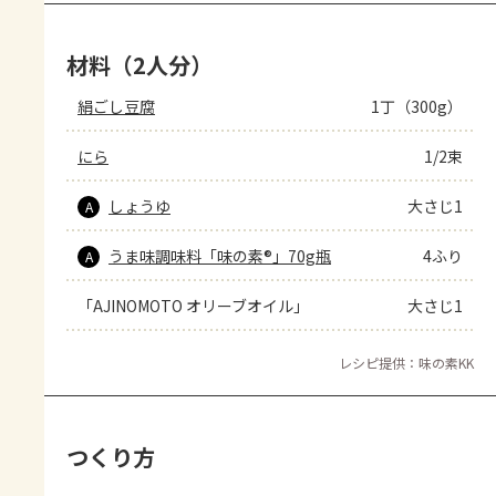
材料（2人分）
絹ごし豆腐
1丁（300g）
にら
1/2束
しょうゆ
大さじ1
A
うま味調味料「味の素®」70g瓶
4ふり
A
「AJINOMOTO オリーブオイル」
大さじ1
レシピ提供：味の素KK
つくり方