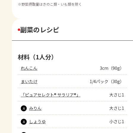
※
野菜摂取量はきのこ類・いも類を除く
副菜のレシピ
材料（1人分）
れんこん
3cm（90g）
まいたけ
1/4パック（30g）
「ピュアセレクト® サラリア®」
大さじ1
みりん
大さじ1
A
しょうゆ
小さじ1
A