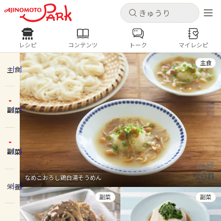
キャンセル
キャンセル
レシピ
コンテンツ
トーク
マイレシピ
レシピ
コンテンツ
ログインするとレシピを保存できます
主食
ログイン
新規登録
主食
人気の食材・レシピ
副菜
ホーム
きゅうり
なす
トマト
とうもろこし
ピーマン
みょうが
ゴーヤ
コンテンツ
副菜
レシピ
なめこおろし鶏白湯そうめん
栄養
トーク
副菜
副菜