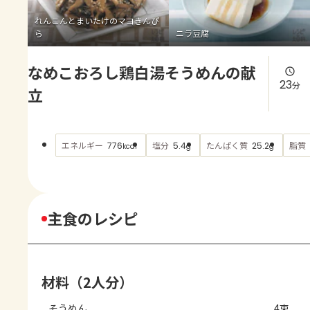
よくあるお問い合わせ
れんこんとまいたけのマヨきんぴ
ら
ニラ豆腐
お買い物
なめこおろし鶏白湯そうめんの献
AJINOMOTO PARK とは
23
分
立
エネルギー
塩分
たんぱく質
脂質
776
5.4
25.2
kcal
g
g
主食のレシピ
材料（2人分）
そうめん
4束