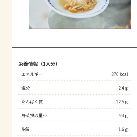
栄養情報（1人分）
エネルギー
376 kcal
塩分
2.4 g
たんぱく質
12.5 g
野菜摂取量※
93 g
脂質
1.6 g