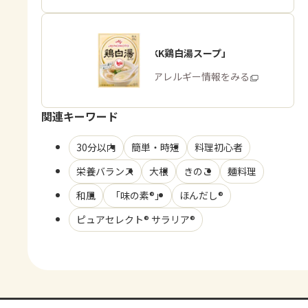
「味の素KK鶏白湯スープ」
商品・アレルギー情報をみる
関連キーワード
30分以内
簡単・時短
料理初心者
栄養バランス
大根
きのこ
麺料理
和風
「味の素®」
ほんだし®
ピュアセレクト® サラリア®