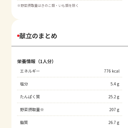
※
野菜摂取量はきのこ類・いも類を除く
献立のまとめ
栄養情報（1人分）
エネルギー
776 kcal
塩分
5.4 g
たんぱく質
25.2 g
野菜摂取量※
207 g
脂質
26.7 g