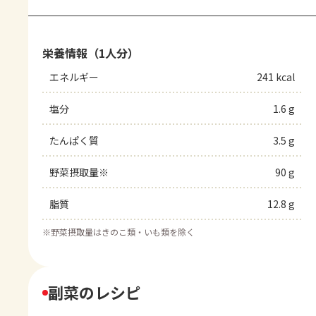
栄養情報（1人分）
エネルギー
241 kcal
塩分
1.6 g
たんぱく質
3.5 g
野菜摂取量※
90 g
脂質
12.8 g
※
野菜摂取量はきのこ類・いも類を除く
副菜のレシピ