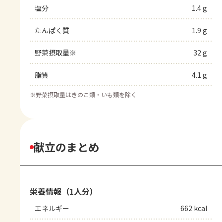
塩分
1.4 g
たんぱく質
1.9 g
野菜摂取量※
32 g
脂質
4.1 g
※
野菜摂取量はきのこ類・いも類を除く
献立のまとめ
栄養情報（1人分）
エネルギー
662 kcal