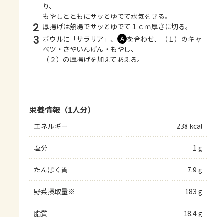
り、
もやしとともにサッとゆでて水気をきる。
2
厚揚げは熱湯でサッとゆでて１ｃｍ厚さに切る。
3
ボウルに「サラリア」、
を合わせ、（１）のキャ
Ａ
ベツ・さやいんげん・もやし、
（２）の厚揚げを加えてあえる。
栄養情報（1人分）
エネルギー
238 kcal
塩分
1 g
たんぱく質
7.9 g
野菜摂取量※
183 g
脂質
18.4 g