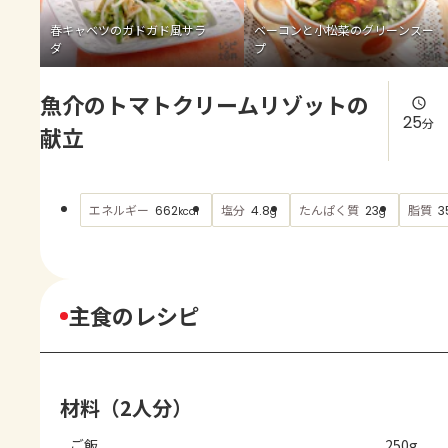
よくあるお問い合わせ
春キャベツのガドガド風サラ
ベーコンと小松菜のグリーンスー
ダ
プ
お買い物
魚介のトマトクリームリゾットの
AJINOMOTO PARK とは
25
分
献立
エネルギー
塩分
たんぱく質
脂質
662
4.8
23
3
kcal
g
g
主食のレシピ
材料（2人分）
ご飯
250g