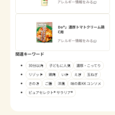
商品・アレルギー情報をみる
「Bistro Do®」濃厚トマトクリーム鶏
ポテチーズ用
商品・アレルギー情報をみる
関連キーワード
30分以内
子どもに人気
濃厚・こってり
リゾット
鶏肉
いか
えび
玉ねぎ
きのこ
ご飯
洋風
味の素KK コンソメ
ピュアセレクト® サラリア®