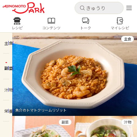
キャンセル
キャンセル
レシピ
コンテンツ
トーク
マイレシピ
レシピ
コンテンツ
ログインするとレシピを保存できます
主食
ログイン
新規登録
主食
人気の食材・レシピ
副菜
ホーム
きゅうり
なす
トマト
とうもろこし
ピーマン
みょうが
ゴーヤ
コンテンツ
汁物
レシピ
魚介のトマトクリームリゾット
栄養
トーク
副菜
汁物