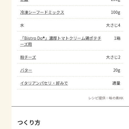
冷凍シーフードミックス
100g
水
大さじ4
「Bistro Do®」濃厚トマトクリーム鶏ポテチ
1箱
ーズ用
粉チーズ
大さじ2
バター
20g
イタリアンパセリ・好みで
適量
レシピ提供：味の素KK
つくり方