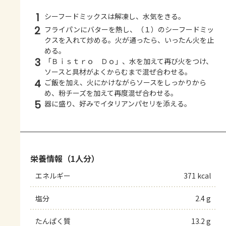
1
シーフードミックスは解凍し、水気をきる。
2
フライパンにバターを熱し、（１）のシーフードミッ
クスを入れて炒める。火が通ったら、いったん火を止
める。
3
「Ｂｉｓｔｒｏ Ｄｏ」、水を加えて再び火をつけ、
ソースと具材がよくからむまで混ぜ合わせる。
4
ご飯を加え、火にかけながらソースをしっかりから
め、粉チーズを加えて再度混ぜ合わせる。
5
器に盛り、好みでイタリアンパセリを添える。
栄養情報（1人分）
エネルギー
371 kcal
塩分
2.4 g
たんぱく質
13.2 g