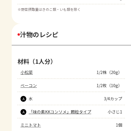
※
野菜摂取量はきのこ類・いも類を除く
汁物のレシピ
材料（1人分）
小松菜
1/2株（20g）
ベーコン
1/2枚（10g）
水
3/4カップ
A
「味の素KKコンソメ」顆粒タイプ
小さじ1
A
ミニトマト
1個