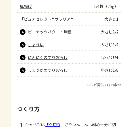
厚揚げ
1/4枚（25g）
「ピュアセレクト® サラリア®」
大さじ1
ピーナッツバター・無糖
大さじ1/2
A
しょうゆ
大さじ1/4
A
にんにくのすりおろし
1/8かけ分
A
しょうがのすりおろし
小さじ1/8
A
レシピ提供：味の素KK
つくり方
1
キャベツは
ザク切り
、さやいんげんは斜め半分に切