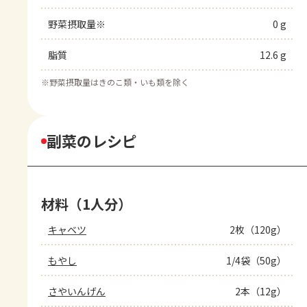
野菜摂取量※
0 g
脂質
12.6 g
※
野菜摂取量はきのこ類・いも類を除く
副菜のレシピ
材料（1人分）
キャベツ
2枚（120g）
もやし
1/4袋（50g）
さやいんげん
2本（12g）