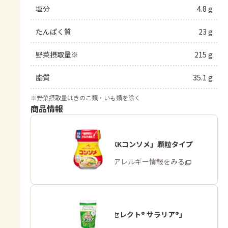
塩分
4.8 g
たんぱく質
23 g
野菜摂取量※
215 g
脂質
35.1 g
※
野菜摂取量はきのこ類・いも類を除く
商品情報
「味の素KKコンソメ」顆粒タイプ
商品・アレルギー情報をみる
「ピュアセレクト® サラリア®」