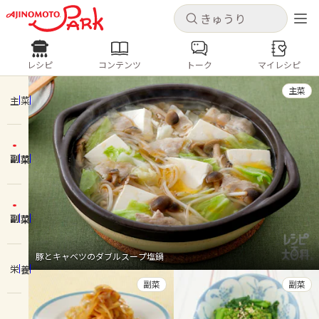
キャンセル
キャンセル
レシピ
コンテンツ
トーク
マイレシピ
レシピ
コンテンツ
ログインするとレシピを保存できます
主菜
ログイン
新規登録
主菜
人気の食材・レシピ
副菜
ホーム
きゅうり
なす
トマト
とうもろこし
ピーマン
みょうが
ゴーヤ
コンテンツ
副菜
レシピ
豚とキャベツのダブルスープ塩鍋
栄養
トーク
副菜
副菜