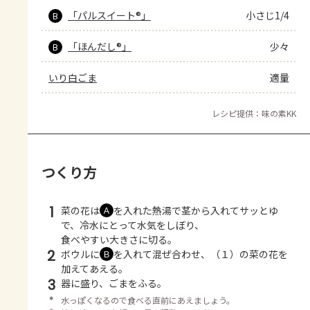
「パルスイート®」
小さじ1/4
B
「ほんだし®」
少々
B
いり白ごま
適量
レシピ提供：味の素KK
つくり方
1
菜の花は
を入れた熱湯で茎から入れてサッとゆ
Ａ
で、冷水にとって水気をしぼり、
食べやすい大きさに切る。
2
ボウルに
を入れて混ぜ合わせ、（１）の菜の花を
Ｂ
加えてあえる。
3
器に盛り、ごまをふる。
＊
水っぽくなるので食べる直前にあえましょう。