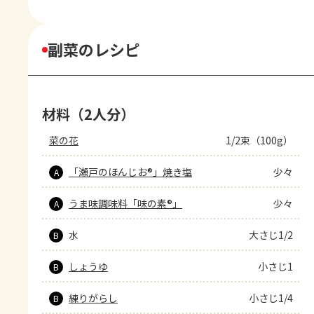
副菜のレシピ
材料（2人分）
菜の花
1/2束（100g）
「瀬戸のほんじお®」焼き塩
少々
A
うま味調味料「味の素®」
少々
A
水
大さじ1/2
B
しょうゆ
小さじ1
B
練りがらし
小さじ1/4
B