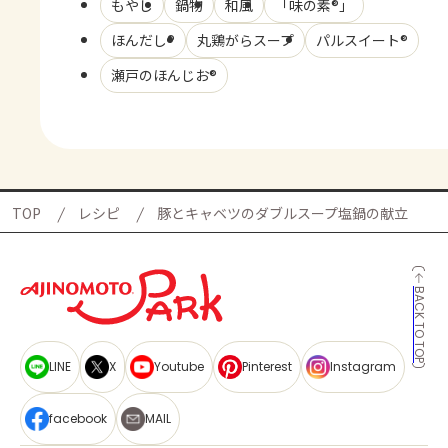
もやし
鍋物
和風
「味の素®」
ほんだし®
丸鶏がらスープ
パルスイート®
瀬戸のほんじお®
TOP
レシピ
豚とキャベツのダブルスープ塩鍋の献立
BACK TO TOP
LINE
X
Youtube
Pinterest
Instagram
facebook
MAIL