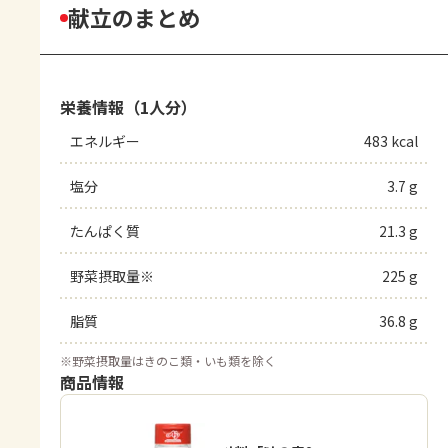
献立のまとめ
栄養情報（1人分）
エネルギー
483 kcal
塩分
3.7 g
たんぱく質
21.3 g
野菜摂取量※
225 g
脂質
36.8 g
※
野菜摂取量はきのこ類・いも類を除く
商品情報