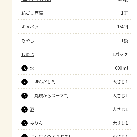
絹ごし豆腐
1丁
キャベツ
1/4個
もやし
1袋
しめじ
1パック
水
600ml
A
「ほんだし®」
大さじ1
A
「丸鶏がらスープ™」
大さじ1
A
酒
大さじ1
A
みりん
大さじ1
A
にんにくのすりおろし
小さじ1
A