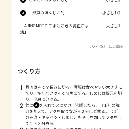
「瀬戸のほんじお®」
小さじ1/2
A
「AJINOMOTO ごま油好きの純正ごま
大さじ1
油」
レシピ提供：味の素KK
つくり方
1
豚肉は４ｃｍ長さに切る。豆腐は食べやすい大きさに
切り、キャベツは４ｃｍ角に切る。しめじは根元を切
り、小房に分ける。
2
鍋に
を入れて火にかけ、沸騰したら、（１）の豚
Ａ
肉を加えて、アクを取りながら２分ほど煮る。（１）
の豆腐・キャベツ・しめじ、もやしを加えてフタをし
て２～３分煮る。