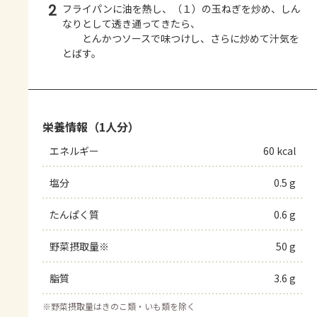
2
フライパンに油を熱し、（１）の玉ねぎを炒め、しん
なりとして透き通ってきたら、
とんかつソースで味つけし、さらに炒めて汁気を
とばす。
栄養情報（1人分）
エネルギー
60 kcal
塩分
0.5 g
たんぱく質
0.6 g
野菜摂取量※
50 g
脂質
3.6 g
※
野菜摂取量はきのこ類・いも類を除く