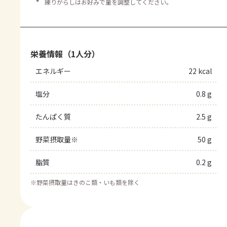
＊
練りがらしはお好みで量を調整してください。
栄養情報（1人分）
エネルギー
22 kcal
塩分
0.8 g
たんぱく質
2.5 g
野菜摂取量※
50 g
脂質
0.2 g
※
野菜摂取量はきのこ類・いも類を除く