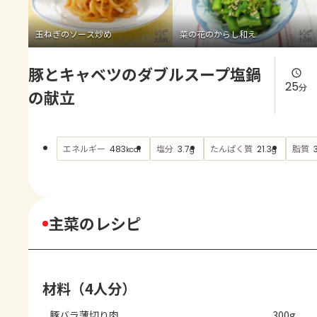
よくあるお問い合わせ
玉ねぎのソース炒め
菜の花のからし和え
お買い物
豚とキャベツのダブルスープ塩鍋
AJINOMOTO PARK とは
25
分
の献立
エネルギー
塩分
たんぱく質
脂質
483
3.7
21.3
kcal
g
g
主菜のレシピ
材料（4人分）
豚バラ薄切り肉
300g