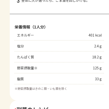
3
全体に火が通ったら、ごま油を回しかける。
栄養情報（1人分）
エネルギー
401 kcal
塩分
2.4 g
たんぱく質
18.2 g
野菜摂取量※
125 g
脂質
33 g
※
野菜摂取量はきのこ類・いも類を除く