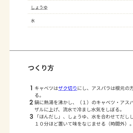
しょうゆ
水
つくり方
1
キャベツは
ザク切り
にし、アスパラは根元の
る。
2
鍋に熱湯を沸かし、（１）のキャベツ・アス
ザルに上げ、流水で冷まし水気をしぼる。
3
「ほんだし」、しょうゆ、水を合わせてだし
１０分ほど置いて味をなじませる（時間外）