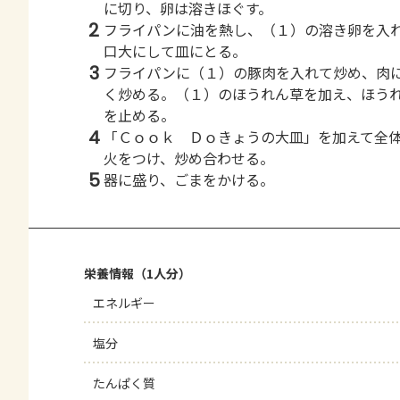
に切り、卵は溶きほぐす。
2
フライパンに油を熱し、（１）の溶き卵を入
口大にして皿にとる。
3
フライパンに（１）の豚肉を入れて炒め、肉
く炒める。（１）のほうれん草を加え、ほう
を止める。
4
「Ｃｏｏｋ Ｄｏきょうの大皿」を加えて全
火をつけ、炒め合わせる。
5
器に盛り、ごまをかける。
栄養情報（1人分）
エネルギー
塩分
たんぱく質