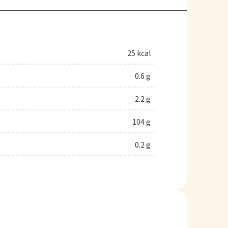
25 kcal
0.6 g
2.2 g
104 g
0.2 g