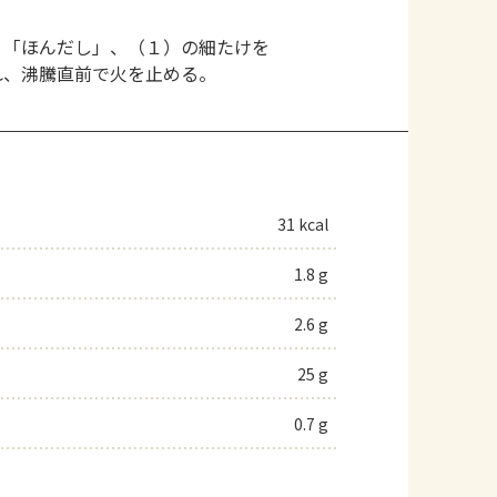
、「ほんだし」、（１）の細たけを
れ、沸騰直前で火を止める。
31 kcal
1.8 g
2.6 g
25 g
0.7 g