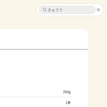
キャンセル
キャンセル
シピ
コンテンツ
ログインするとレシピを保存できます
ログイン
新規登録
レシピ
ホーム
なす
トマト
とうもろこし
ピーマン
みょうが
コンテンツ
レシピ
200g
トーク
1束