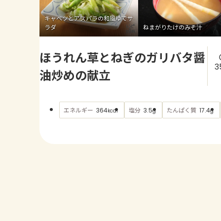
キャベツとアスパラの和風ゆでサ
ラダ
ねまがりたけのみそ汁
ほうれん草とねぎのガリバタ醤
3
油炒めの献立
エネルギー
塩分
たんぱく質
364
3.5
17.4
kcal
g
g