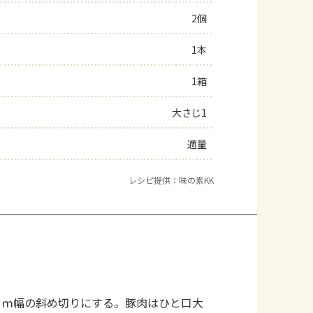
2個
よくあるお問い合わせ
1本
お買い物
1箱
AJINOMOTO PARK とは
大さじ1
適量
レシピ提供：味の素KK
ｃｍ幅の斜め切りにする。豚肉はひと口大