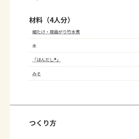
材料（4人分）
細たけ・根曲がり竹水煮
水
「ほんだし®」
みそ
つくり方