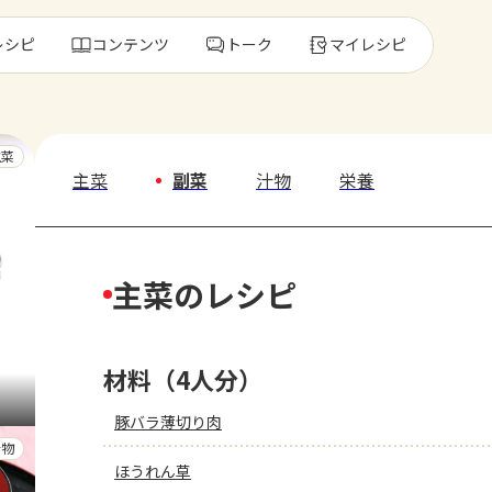
レシピ
コンテンツ
トーク
マイレシピ
レ
主菜
主菜
副菜
汁物
栄養
人気の食材・
主菜のレシピ
きゅうり
ゴーヤ
材料（4人分）
豚バラ薄切り肉
汁物
ほうれん草