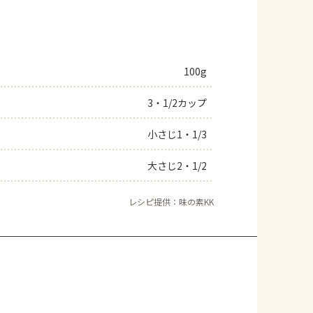
100g
3・1/2カップ
小さじ1・1/3
大さじ2・1/2
レシピ提供：味の素KK