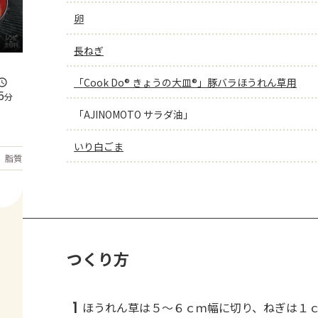
卵
長ねぎ
「Cook Do® きょうの大皿®」豚バラほうれん草用
5
分
「AJINOMOTO サラダ油」
いり白ごま
もっと見る
脂質
27.2
g
つくり方
1
ほうれん草は５～６ｃｍ幅に切り、ねぎは１