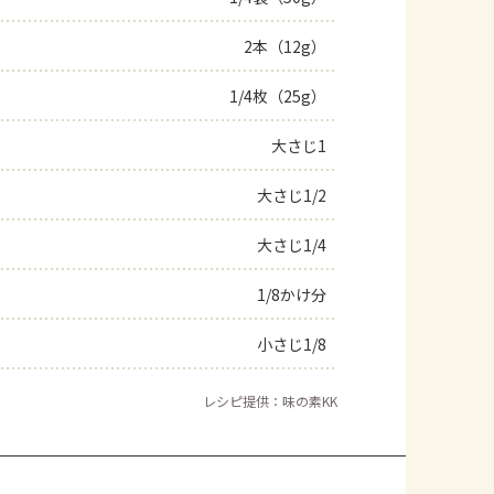
2本（12g）
1/4枚（25g）
大さじ1
大さじ1/2
大さじ1/4
1/8かけ分
小さじ1/8
レシピ提供：味の素KK