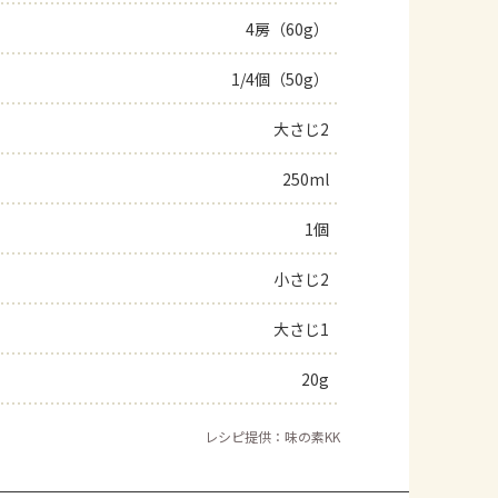
4房（60g）
よくあるお問い合わせ
1/4個（50g）
お買い物
大さじ2
AJINOMOTO PARK とは
250ml
1個
小さじ2
大さじ1
20g
レシピ提供：味の素KK