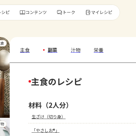
レシピ
コンテンツ
トーク
マイレシピ
レ
主食
主食
副菜
汁物
栄養
人気の食材・
主食のレシピ
きゅうり
ゴーヤ
材料（2人分）
生ざけ（切り身）
汁物
「やさしお®」