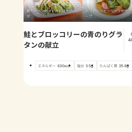
春キャベツのガドガド風サラ
トマトとベビーリーフのサラ
ダ
ープ
鮭とブロッコリーの青のりグラ
4
タンの献立
エネルギー
塩分
たんぱく質
630
3.5
35.8
kcal
g
g