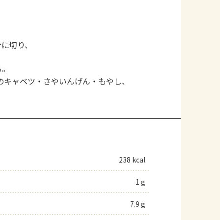
分に切り、
る。
のキャベツ・さやいんげん・もやし、
238 kcal
1 g
7.9 g