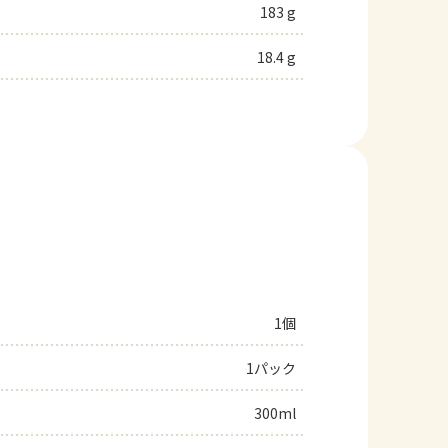
183 g
18.4 g
1個
1パック
300ml