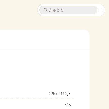
キャンセル
キャンセル
シピ
コンテンツ
ログインするとレシピを保存できます
ログイン
新規登録
レシピ
ホーム
なす
トマト
とうもろこし
ピーマン
みょうが
コンテンツ
レシピ
2切れ（160g）
トーク
少々