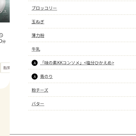
ブロッコリー
ダス
玉ねぎ
薄力粉
0
分
牛乳
「味の素KKコンソメ」<塩分ひかえめ>
A
もっと見る
脂質
41.2
g
青のり
A
粉チーズ
バター