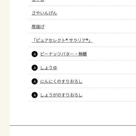
さやいんげん
厚揚げ
「ピュアセレクト® サラリア®」
ピーナッツバター・無糖
A
しょうゆ
A
にんにくのすりおろし
A
しょうがのすりおろし
A