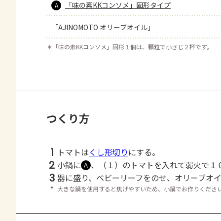
「味の素KKコンソメ」固形タイプ
A
「AJINOMOTO オリーブオイル」
＊
「味の素KKコンソメ」固形１個は、顆粒で小さじ２杯です。
つくり方
1
トマトは
くし形切り
にする。
2
小鍋に
、（１）のトマトを入れて弱火で１
Ａ
3
器に盛り、ベビーリーフをのせ、オリーブオ
＊
大きな鍋を使用すると焦げやすいため、小鍋でお作りくださ