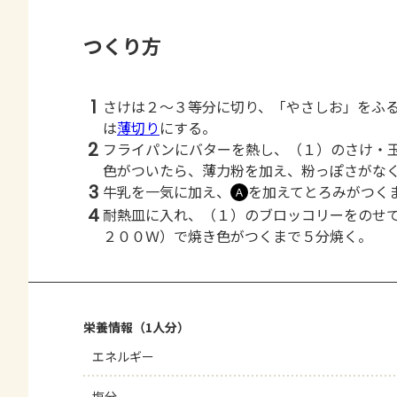
つくり方
1
さけは２～３等分に切り、「やさしお」をふ
は
薄切り
にする。
2
フライパンにバターを熱し、（１）のさけ・
色がついたら、薄力粉を加え、粉っぽさがな
3
牛乳を一気に加え、
を加えてとろみがつく
Ａ
4
耐熱皿に入れ、（１）のブロッコリーをのせ
２００Ｗ）で焼き色がつくまで５分焼く。
栄養情報（1人分）
エネルギー
塩分