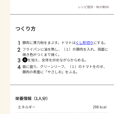
レシピ提供：味の素KK
つくり方
1
豚肉に薄力粉をまぶす。トマトは
くし形切り
にする。
2
フライパンに油を熱し、（１）の豚肉を入れ、両面に
焼き色がつくまで焼く。
3
を加え、全体を炒めながらからめる。
Ａ
4
器に盛り、グリーンリーフ、（１）のトマトをのせ、
豚肉の表面に「やさしお」をふる。
栄養情報（1人分）
エネルギー
298 kcal