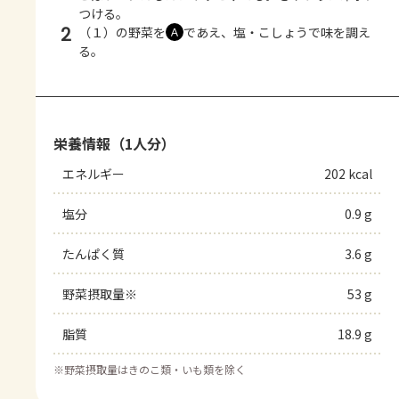
つける。
2
（１）の野菜を
であえ、塩・こしょうで味を調え
Ａ
る。
栄養情報（1人分）
エネルギー
202 kcal
塩分
0.9 g
たんぱく質
3.6 g
野菜摂取量※
53 g
脂質
18.9 g
※
野菜摂取量はきのこ類・いも類を除く