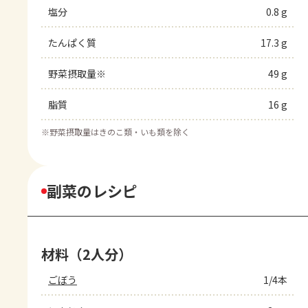
塩分
0.8 g
たんぱく質
17.3 g
野菜摂取量※
49 g
脂質
16 g
※
野菜摂取量はきのこ類・いも類を除く
副菜のレシピ
材料（2人分）
ごぼう
1/4本