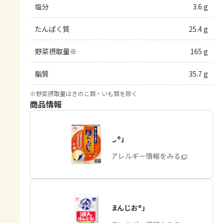
塩分
3.6 g
たんぱく質
25.4 g
野菜摂取量※
165 g
脂質
35.7 g
※
野菜摂取量はきのこ類・いも類を除く
商品情報
「ほんだし®」
商品・アレルギー情報をみる
「瀬戸のほんじお®」