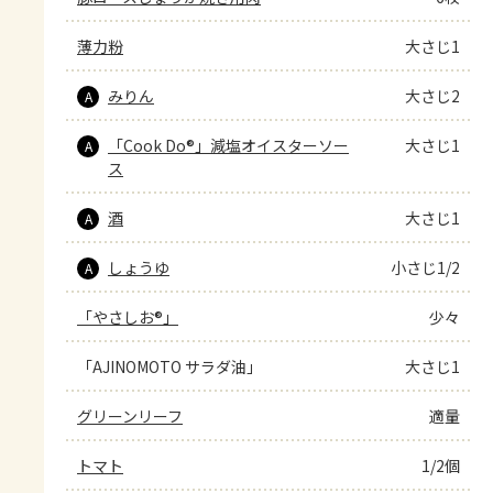
薄力粉
大さじ1
みりん
大さじ2
A
「Cook Do®」減塩オイスターソー
大さじ1
A
ス
酒
大さじ1
A
しょうゆ
小さじ1/2
A
「やさしお®」
少々
「AJINOMOTO サラダ油」
大さじ1
グリーンリーフ
適量
トマト
1/2個