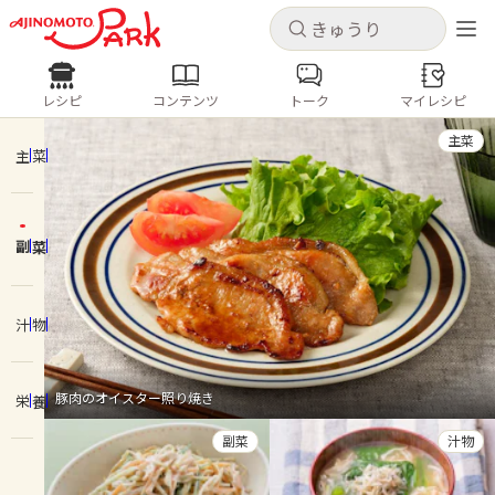
キャンセル
キャンセル
レシピ
コンテンツ
トーク
マイレシピ
レシピ
コンテンツ
ログインするとレシピを保存できます
主菜
ログイン
新規登録
主菜
人気の食材・レシピ
副菜
ホーム
きゅうり
なす
トマト
とうもろこし
ピーマン
みょうが
ゴーヤ
コンテンツ
汁物
レシピ
豚肉のオイスター照り焼き
栄養
トーク
副菜
汁物