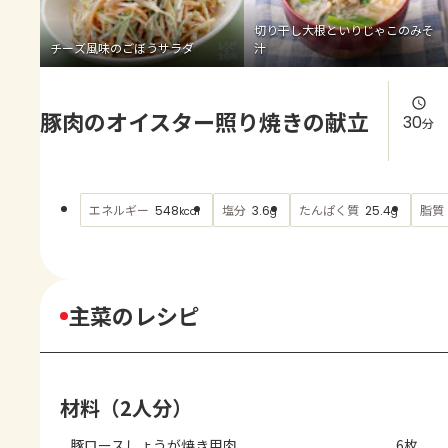
よくあるお問い合わせ
切り干し大根といりじゃこのみそ
チーズ風味のごぼうサラダ
汁
お買い物
豚肉のオイスター照り焼きの献立
AJINOMOTO PARK とは
30
分
エネルギー
塩分
たんぱく質
脂質
548
3.6
25.4
kcal
g
g
主菜のレシピ
材料（2人分）
豚ロースしょうが焼き用肉
6枚