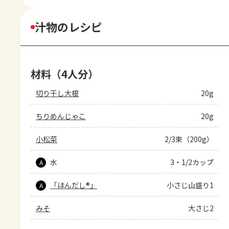
汁物のレシピ
材料（4人分）
切り干し大根
20g
ちりめんじゃこ
20g
小松菜
2/3束（200g）
水
3・1/2カップ
A
「ほんだし®」
小さじ山盛り1
A
みそ
大さじ2