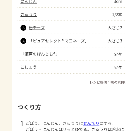
にんじん
3cm
きゅうり
1/2本
粉チーズ
大さじ2
A
「ピュアセレクト® マヨネーズ」
大さじ3
A
「瀬戸のほんじお®」
少々
こしょう
少々
レシピ提供：味の素KK
つくり方
1
ごぼう、にんじん、きゅうりは
せん切り
にする。
ごぼう・にんじんはサッとゆでる。きゅうりは冷水に