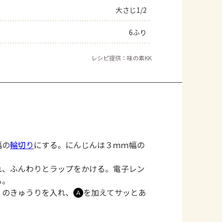
大さじ1/2
6ふり
レシピ提供：味の素KK
幅の
輪切り
にする。にんじんは３ｍｍ幅の
れ、ふんわりとラップをかける。電子レン
る。
）のきゅうりを入れ、
を加えてサッとあ
Ａ