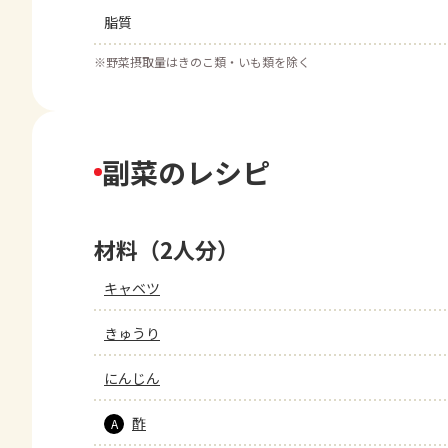
脂質
※
野菜摂取量はきのこ類・いも類を除く
副菜のレシピ
材料（2人分）
キャベツ
きゅうり
にんじん
酢
A