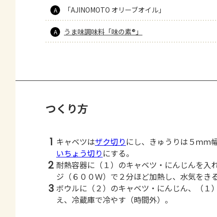
「AJINOMOTO オリーブオイル」
A
うま味調味料「味の素®」
A
つくり方
1
キャベツは
ザク切り
にし、きゅうりは５ｍｍ
いちょう切り
にする。
2
耐熱容器に（１）のキャベツ・にんじんを入
ジ（６００Ｗ）で２分ほど加熱し、水気をき
3
ボウルに（２）のキャベツ・にんじん、（１
え、冷蔵庫で冷やす（時間外）。