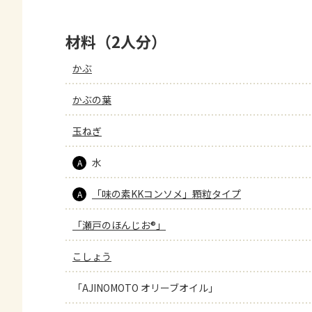
材料（2人分）
かぶ
かぶの葉
玉ねぎ
水
A
「味の素KKコンソメ」顆粒タイプ
A
「瀬戸のほんじお®」
こしょう
「AJINOMOTO オリーブオイル」