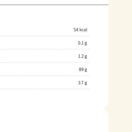
54 kcal
0.1 g
1.2 g
89 g
3.7 g