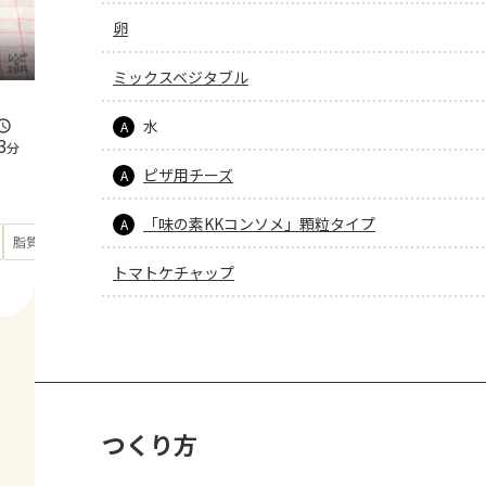
卵
ミックスベジタブル
水
A
3
分
ピザ用チーズ
A
「味の素KKコンソメ」顆粒タイプ
A
もっと見る
脂質
37
g
トマトケチャップ
つくり方