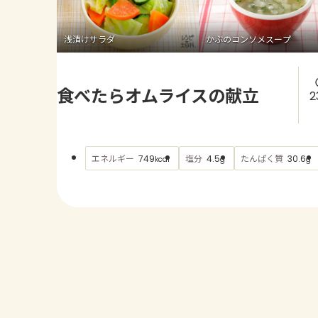
浅漬けサラダ
かぶのコンソメスープ
食べたらオムライスの献立
2
エネルギー
塩分
たんぱく質
749
4.5
30.6
kcal
g
g