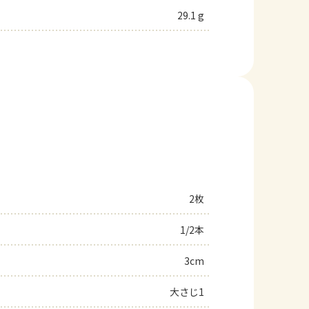
29.1 g
2枚
1/2本
3cm
大さじ1