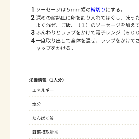
1
ソーセージは５ｍｍ幅の
輪切り
にする。
2
深めの耐熱皿に卵を割り入れてほぐし、凍っ
よく混ぜ、ご飯、（１）のソーセージを加え
3
ふんわりとラップをかけて電子レンジ（６０
4
一度取り出して全体を混ぜ、ラップをかけて
ャップをかける。
栄養情報（1人分）
エネルギー
塩分
たんぱく質
野菜摂取量※