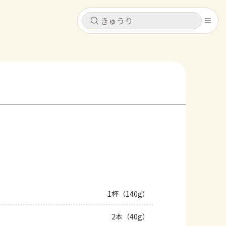
キャンセル
キャンセル
シピ
コンテンツ
ログインするとレシピを保存できます
ログイン
新規登録
レシピ
ホーム
なす
トマト
とうもろこし
ピーマン
みょうが
コンテンツ
レシピ
1杯（140g）
トーク
2本（40g）