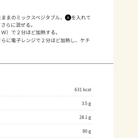
たままのミックスベジタブル、
を入れて
Ａ
てさらに混ぜる。
０Ｗ）で２分ほど加熱する。
さらに電子レンジで２分ほど加熱し、ケチ
631 kcal
3.5 g
28.1 g
80 g