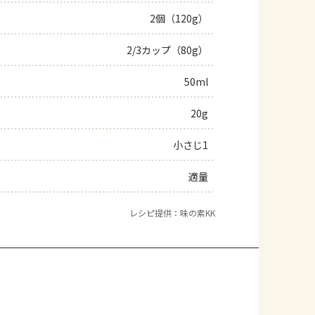
2個（120g）
よくあるお問い合わせ
2/3カップ（80g）
お買い物
50ml
AJINOMOTO PARK とは
20g
小さじ1
適量
レシピ提供：味の素KK