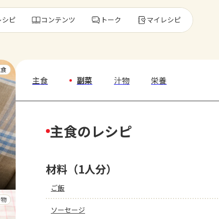
レシピ
コンテンツ
トーク
マイレシピ
レ
主食
主食
副菜
汁物
栄養
人気の食材・
主食のレシピ
きゅうり
ゴーヤ
材料（1人分）
ご飯
汁物
ソーセージ