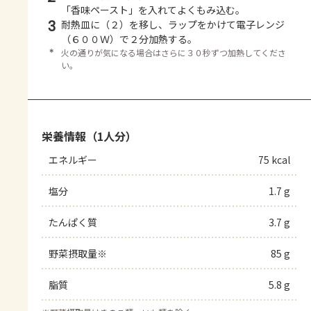
「香味ペースト」を入れてよくもみ込む。
3
耐熱皿に（２）を移し、ラップをかけて電子レンジ
（６００Ｗ）で２分加熱する。
＊
火の通りが気になる場合はさらに３０秒ずつ加熱してくださ
い。
栄養情報（1人分）
エネルギー
75 kcal
塩分
1.7 g
たんぱく質
3.7 g
野菜摂取量※
85 g
脂質
5.8 g