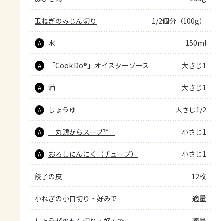
玉ねぎのみじん切り
1/2個分（100g）
水
150ml
A
「Cook Do®」オイスターソース
大さじ1
A
酒
大さじ1
A
しょうゆ
大さじ1/2
A
「丸鶏がらスープ™」
小さじ1
A
おろしにんにく（チューブ）
小さじ1
A
餃子の皮
12枚
小ねぎの小口切り・好みで
適量
しょうがのせん切り・好みで
適量