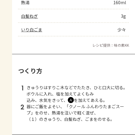
熱湯
160ml
白髪ねぎ
3g
いり白ごま
少々
レシピ提供：味の素KK
つくり方
1
きゅうりはすりこ木などでたたき、ひと口大に切る。
ボウルに入れ、塩を加えてよくもみ
込み、水気をきって、
を加えてあえる。
Ａ
2
器にご飯をよそい、「クノール ふんわりたまごスー
プ」をのせ、熱湯を注いで軽く混ぜ、
（１）のきゅうり、白髪ねぎ、ごまをのせる。