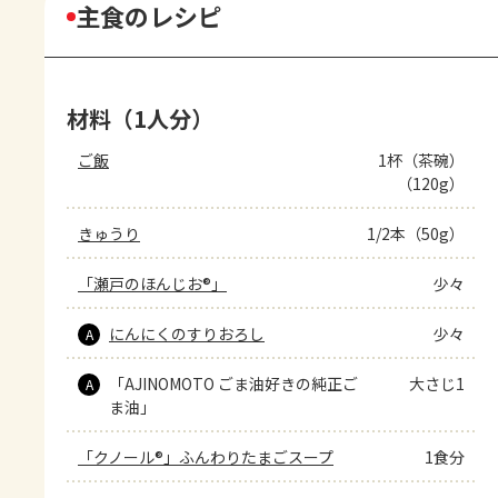
主食のレシピ
材料（1人分）
ご飯
1杯（茶碗）
（120g）
きゅうり
1/2本（50g）
「瀬戸のほんじお®」
少々
にんにくのすりおろし
少々
A
「AJINOMOTO ごま油好きの純正ご
大さじ1
A
ま油」
「クノール®」ふんわりたまごスープ
1食分