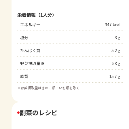
栄養情報（1人分）
エネルギー
347 kcal
塩分
3 g
たんぱく質
5.2 g
野菜摂取量※
53 g
脂質
15.7 g
※
野菜摂取量はきのこ類・いも類を除く
副菜のレシピ