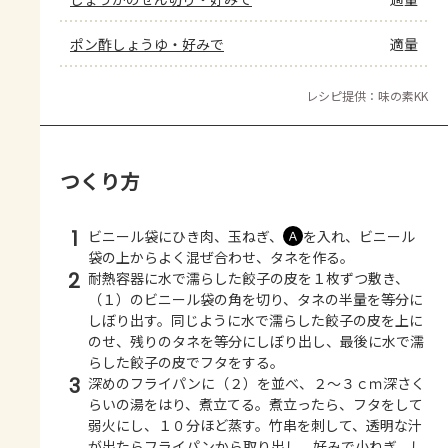
ポン酢しょうゆ・好みで
適量
レシピ提供：味の素KK
つくり方
1
ビニール袋にひき肉、玉ねぎ、
を入れ、ビニール
Ａ
袋の上からよく混ぜ合わせ、タネを作る。
2
耐熱容器に水で濡らした餃子の皮を１枚ずつ敷き、
（１）のビニール袋の角を切り、タネの半量を等分に
しぼり出す。同じように水で濡らした餃子の皮を上に
のせ、残りのタネを等分にしぼり出し、最後に水で濡
らした餃子の皮でフタをする。
3
深めのフライパンに（２）を並べ、２～３ｃｍ深さく
らいの湯をはり、煮立てる。煮立ったら、フタをして
弱火にし、１０分ほど蒸す。竹串を刺して、透明な汁
が出たらフライパンから取り出し、好みで小ねぎ、し