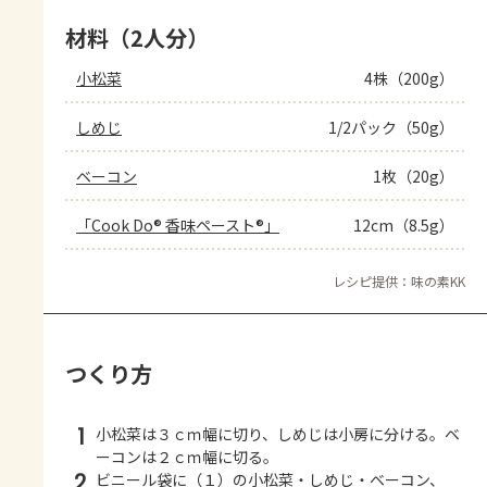
材料（2人分）
小松菜
4株（200g）
しめじ
1/2パック（50g）
ベーコン
1枚（20g）
「Cook Do® 香味ペースト®」
12cm（8.5g）
レシピ提供：味の素KK
つくり方
1
小松菜は３ｃｍ幅に切り、しめじは小房に分ける。ベ
ーコンは２ｃｍ幅に切る。
2
ビニール袋に（１）の小松菜・しめじ・ベーコン、