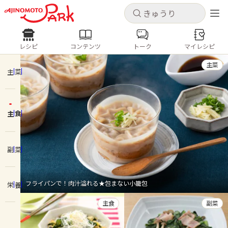
キャンセル
キャンセル
レシピ
コンテンツ
トーク
マイレシピ
レシピ
コンテンツ
ログインするとレシピを保存できます
主菜
ログイン
新規登録
主菜
人気の食材・レシピ
主食
ホーム
きゅうり
なす
トマト
とうもろこし
ピーマン
みょうが
ゴーヤ
コンテンツ
副菜
レシピ
フライパンで！肉汁溢れる★包まない小籠包
栄養
トーク
主食
副菜