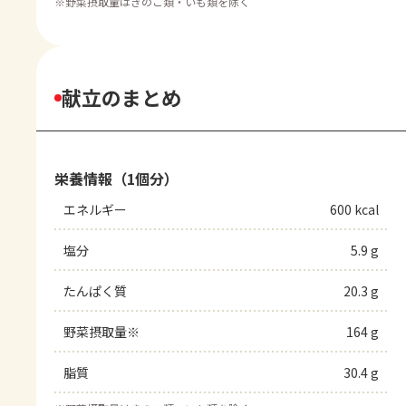
※
野菜摂取量はきのこ類・いも類を除く
献立のまとめ
栄養情報（1個分）
エネルギー
600 kcal
塩分
5.9 g
たんぱく質
20.3 g
野菜摂取量※
164 g
脂質
30.4 g