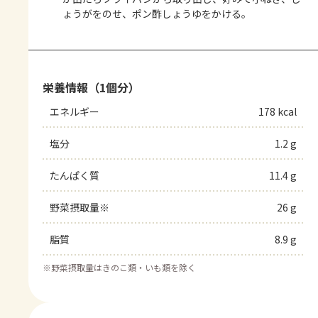
ょうがをのせ、ポン酢しょうゆをかける。
栄養情報（1個分）
エネルギー
178 kcal
塩分
1.2 g
たんぱく質
11.4 g
野菜摂取量※
26 g
脂質
8.9 g
※
野菜摂取量はきのこ類・いも類を除く