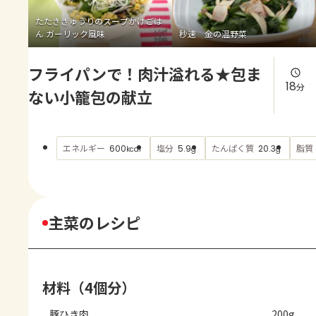
よくあるお問い合わせ
たたききゅうりのスープかけごは
ん ガーリック風味
秒速 金の温野菜
お買い物
フライパンで！肉汁溢れる★包ま
AJINOMOTO PARK とは
18
分
ない小籠包の献立
エネルギー
塩分
たんぱく質
脂質
600
5.9
20.3
kcal
g
g
主菜のレシピ
材料（4個分）
豚ひき肉
200g