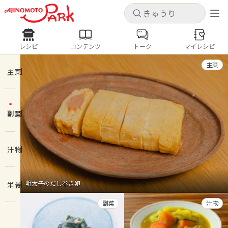
キャンセル
キャンセル
レシピ
コンテンツ
トーク
マイレシピ
レシピ
コンテンツ
ログインするとレシピを保存できます
主菜
ログイン
新規登録
主菜
人気の食材・レシピ
副菜
ホーム
きゅうり
なす
トマト
とうもろこし
ピーマン
みょうが
ゴーヤ
コンテンツ
汁物
レシピ
明太子のだし巻き卵
栄養
トーク
副菜
汁物