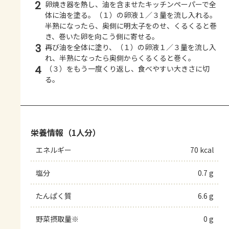
2
卵焼き器を熱し、油を含ませたキッチンペーパーで全
体に油を塗る。（１）の卵液１／３量を流し入れる。
半熟になったら、奥側に明太子をのせ、くるくると巻
き、巻いた卵を向こう側に寄せる。
3
再び油を全体に塗り、（１）の卵液１／３量を流し入
れ、半熟になったら奥側からくるくると巻く。
4
（３）をもう一度くり返し、食べやすい大きさに切
る。
栄養情報（1人分）
エネルギー
70 kcal
塩分
0.7 g
たんぱく質
6.6 g
野菜摂取量※
0 g