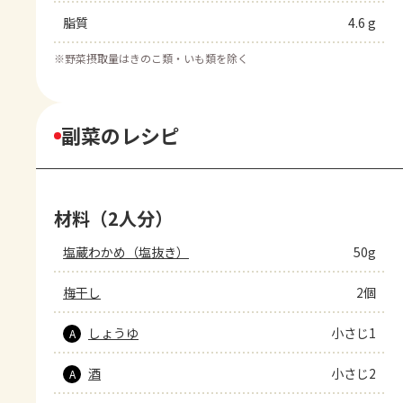
脂質
4.6 g
※
野菜摂取量はきのこ類・いも類を除く
副菜のレシピ
材料（2人分）
塩蔵わかめ（塩抜き）
50g
梅干し
2個
しょうゆ
小さじ1
A
酒
小さじ2
A