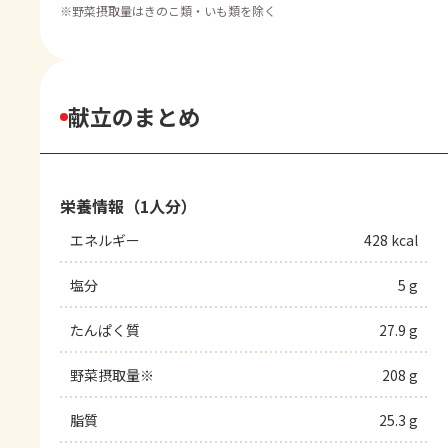
※
野菜摂取量はきのこ類・いも類を除く
献立のまとめ
栄養情報（1人分）
エネルギー
428 kcal
塩分
5 g
たんぱく質
27.9 g
野菜摂取量※
208 g
脂質
25.3 g