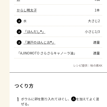
からし明太子
1本
水
大さじ2
A
「ほんだし®」
小さじ1/3
A
「瀬戸のほんじお®」
適量
A
「AJINOMOTO さらさらキャノーラ油」
適量
レシピ提供：味の素KK
つくり方
1
ボウルに卵を割り入れてほぐし、
を加えてよく混
Ａ
ぜる。