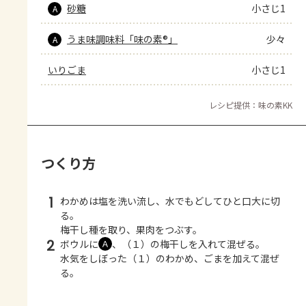
砂糖
小さじ1
A
うま味調味料「味の素®」
少々
A
いりごま
小さじ1
レシピ提供：味の素KK
つくり方
1
わかめは塩を洗い流し、水でもどしてひと口大に切
る。
梅干し種を取り、果肉をつぶす。
2
ボウルに
、（１）の梅干しを入れて混ぜる。
Ａ
水気をしぼった（１）のわかめ、ごまを加えて混ぜ
る。