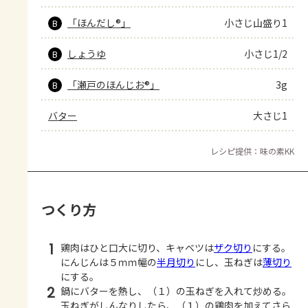
「ほんだし®」
小さじ山盛り1
B
しょうゆ
小さじ1/2
B
「瀬戸のほんじお®」
3g
B
バター
大さじ1
レシピ提供：味の素KK
つくり方
1
鶏肉はひと口大に切り、キャベツは
ザク切り
にする。
にんじんは５ｍｍ幅の
半月切り
にし、玉ねぎは
薄切り
にする。
2
鍋にバターを熱し、（１）の玉ねぎを入れて炒める。
玉ねぎがしんなりしたら、（１）の鶏肉を加えてさら