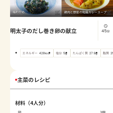
よくあるお問い合わせ
梅わかめ
鶏肉と野菜の和風カレースープ
お買い物
明太子のだし巻き卵の献立
AJINOMOTO PARK とは
45
分
エネルギー
塩分
たんぱく質
脂質
428
5
27.9
2
kcal
g
g
主菜のレシピ
材料（4人分）
卵
3個