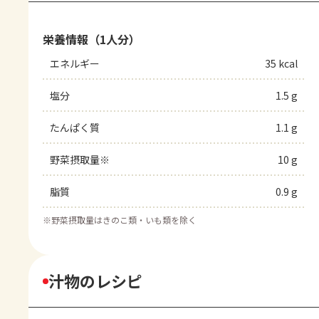
栄養情報（1人分）
エネルギー
35 kcal
塩分
1.5 g
たんぱく質
1.1 g
野菜摂取量※
10 g
脂質
0.9 g
※
野菜摂取量はきのこ類・いも類を除く
汁物のレシピ