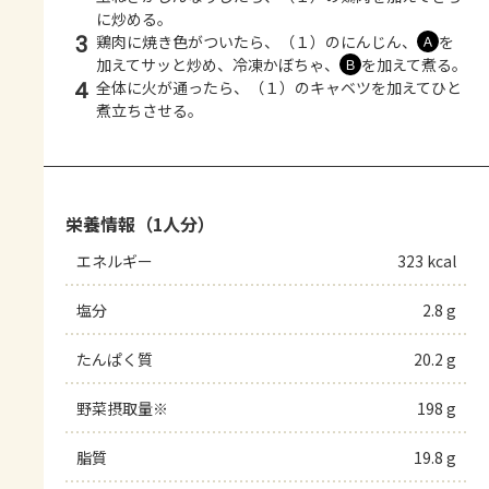
に炒める。
3
鶏肉に焼き色がついたら、（１）のにんじん、
を
Ａ
加えてサッと炒め、冷凍かぼちゃ、
を加えて煮る。
Ｂ
4
全体に火が通ったら、（１）のキャベツを加えてひと
煮立ちさせる。
栄養情報（1人分）
エネルギー
323 kcal
塩分
2.8 g
たんぱく質
20.2 g
野菜摂取量※
198 g
脂質
19.8 g