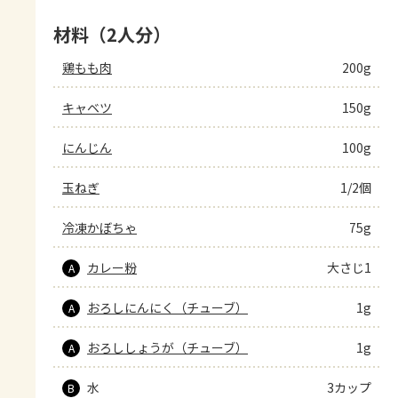
材料（2人分）
鶏もも肉
200g
キャベツ
150g
にんじん
100g
玉ねぎ
1/2個
冷凍かぼちゃ
75g
カレー粉
大さじ1
A
おろしにんにく（チューブ）
1g
A
おろししょうが（チューブ）
1g
A
水
3カップ
B