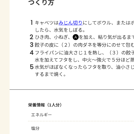
つくり方
1
キャベツは
みじん切り
にしてボウル、または
したら、水気をしぼる。
2
ひき肉、小ねぎ、
を加え、粘り気が出るま
Ａ
3
餃子の皮に（２）の肉ダネを等分にのせて包
4
フライパンに油大さじ１を熱し、（３）の餃
水を加えてフタをし、中火～強火で５分ほど
5
水気がほぼなくなったらフタを取り、油小さ
するまで焼く。
栄養情報（1人分）
エネルギー
塩分