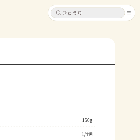
キャンセル
キャンセル
シピ
コンテンツ
ログインするとレシピを保存できます
ログイン
新規登録
レシピ
ホーム
なす
トマト
とうもろこし
ピーマン
みょうが
コンテンツ
レシピ
150g
トーク
1/4個