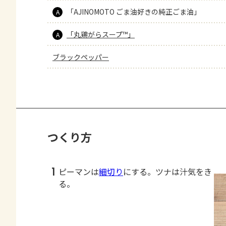
「AJINOMOTO ごま油好きの純正ごま油」
A
「丸鶏がらスープ™」
A
ブラックペッパー
つくり方
1
ピーマンは
細切り
にする。ツナは汁気をき
る。