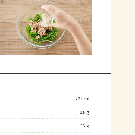
72 kcal
0.8 g
7.2 g