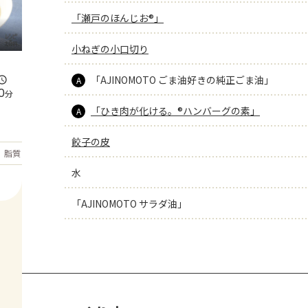
「瀬戸のほんじお®」
小ねぎの小口切り
「AJINOMOTO ごま油好きの純正ごま油」
A
0
分
「ひき肉が化ける。®ハンバーグの素」
A
餃子の皮
もっと見る
脂質
19
g
水
「AJINOMOTO サラダ油」