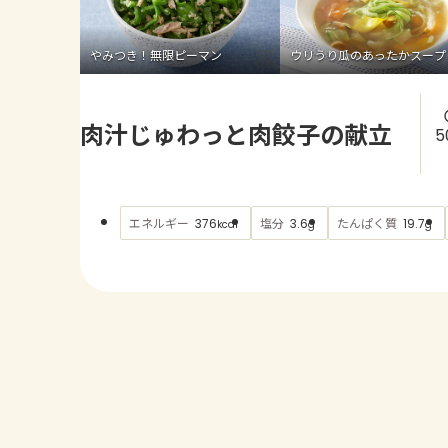
やみつき！無限ピーマン
ウリうり瓜のあったかスープ
肉汁じゅわっと肉餃子の献立
5
エネルギー
塩分
たんぱく質
376
3.6
19.7
kcal
g
g