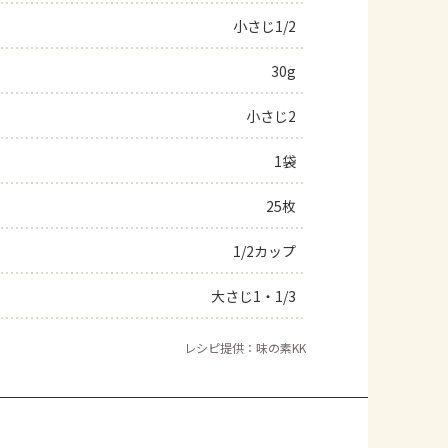
小さじ1/2
よくあるお問い合わせ
30g
お買い物
小さじ2
AJINOMOTO PARK とは
1袋
25枚
1/2カップ
大さじ1・1/3
レシピ提供：味の素KK