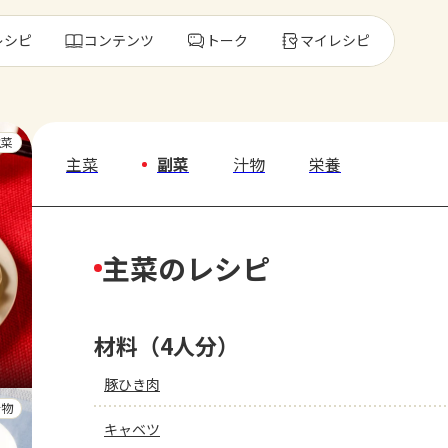
レシピ
コンテンツ
トーク
マイレシピ
レ
主菜
主菜
副菜
汁物
栄養
人気の食材・
主菜のレシピ
きゅうり
ゴーヤ
材料（4人分）
豚ひき肉
汁物
キャベツ