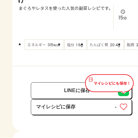
よくあるお問い合わせ
まぐろやレタスを使った人気の副菜レシピです。
15
分
お買い物
AJINOMOTO PARK とは
エネルギー
塩分
たんぱく質
脂質
315
1.6
20.4
kcal
g
g
マイレシピにも保存！
LINEに保存
マイレシピに保存
-
保存済み