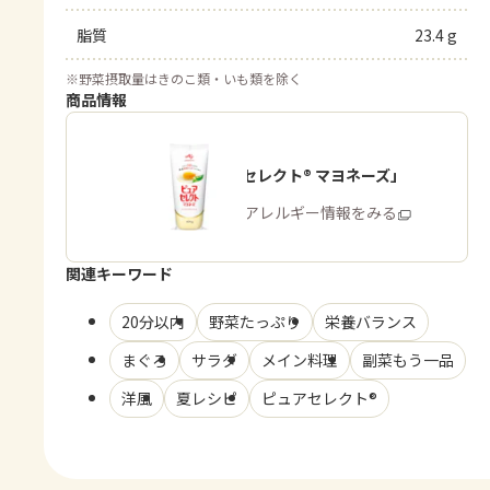
脂質
23.4 g
※
野菜摂取量はきのこ類・いも類を除く
商品情報
「ピュアセレクト® マヨネーズ」
商品・アレルギー情報をみる
関連キーワード
20分以内
野菜たっぷり
栄養バランス
まぐろ
サラダ
メイン料理
副菜もう一品
洋風
夏レシピ
ピュアセレクト®