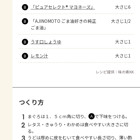
「ピュアセレクト® マヨネーズ」
大さじ6
B
「AJINOMOTO ごま油好きの純正
大さじ1/2
B
ごま油」
うす口しょうゆ
大さじ1
B
レモン汁
大さじ1
B
レシピ提供：味の素KK
つくり方
1
まぐろは１．５ｃｍ角に切り、
で下味をつける。
Ａ
2
レタス・きゅうり・わかめは食べやすい大きさに切
る。
3
うどは厚めに皮をむいて食べやすい長さ切り、薄い酢