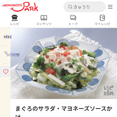
キャンセル
キャンセル
レシピ
コンテンツ
トーク
マイレシピ
レシピ
コンテンツ
ログインするとレシピを保存できます
ログイン
新規登録
材料
人気の食材・レシピ
つくり方
ホーム
きゅうり
なす
トマト
とうもろこし
ピーマン
みょうが
ゴーヤ
コンテンツ
レシピ
トーク
まぐろのサラダ・マヨネーズソースか
け