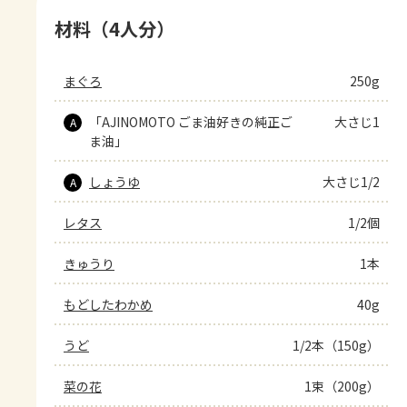
材料（4人分）
まぐろ
250g
「AJINOMOTO ごま油好きの純正ご
大さじ1
A
ま油」
しょうゆ
大さじ1/2
A
レタス
1/2個
きゅうり
1本
もどしたわかめ
40g
うど
1/2本（150g）
菜の花
1束（200g）