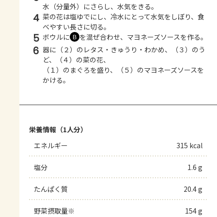
水（分量外）にさらし、水気をきる。
4
菜の花は塩ゆでにし、冷水にとって水気をしぼり、食
べやすい長さに切る。
5
ボウルに
を混ぜ合わせ、マヨネーズソースを作る。
Ｂ
6
器に（２）のレタス・きゅうり・わかめ、（３）のう
ど、（４）の菜の花、
（１）のまぐろを盛り、（５）のマヨネーズソースを
かける。
栄養情報（1人分）
エネルギー
315 kcal
塩分
1.6 g
たんぱく質
20.4 g
野菜摂取量※
154 g