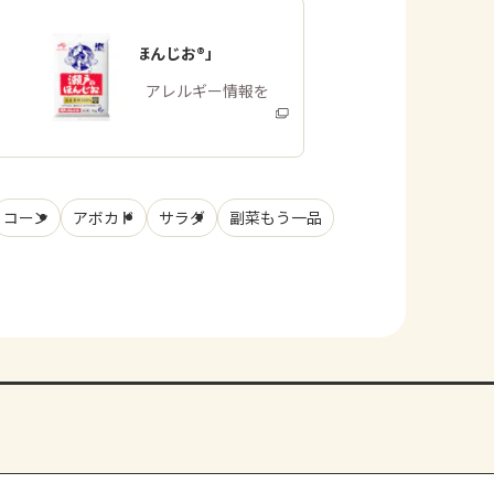
「瀬戸のほんじお®」
商品・アレルギー情報を
みる
コーン
アボカド
サラダ
副菜もう一品