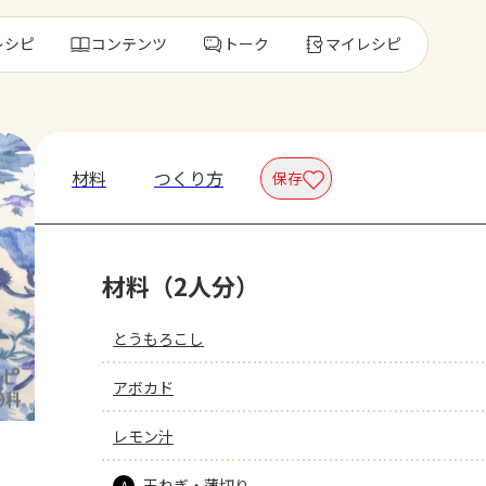
レシピ
コンテンツ
トーク
マイレシピ
レ
材料
つくり方
保存
人気の食材・
材料（2人分）
きゅうり
ゴーヤ
とうもろこし
アボカド
レモン汁
玉ねぎ・薄切り
A