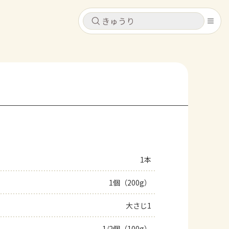
キャンセル
キャンセル
シピ
コンテンツ
ログインするとレシピを保存できます
ログイン
新規登録
レシピ
ホーム
なす
トマト
とうもろこし
ピーマン
みょうが
1本
コンテンツ
1個（200g）
レシピ
大さじ1
トーク
1/2個（100g）