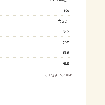
よくあるお問い合わせ
80g
大さじ3
お買い物
少々
AJINOMOTO PARK とは
少々
適量
適量
レシピ提供：味の素KK