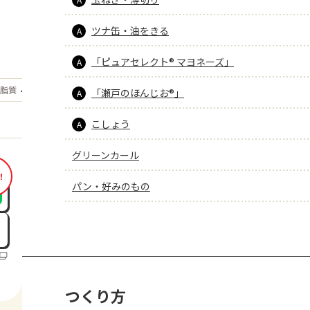
ツナ缶・油をきる
A
「ピュアセレクト® マヨネーズ」
A
もっと見る
脂質
40.8
「瀬戸のほんじお®」
g
A
こしょう
A
グリーンカール
！
パン・好みのもの
つくり方