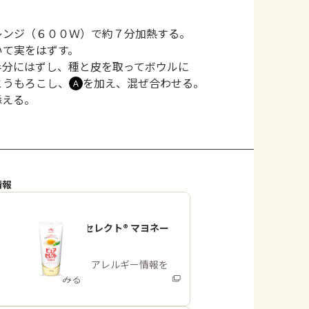
レンジ（６００Ｗ）で約７分加熱する。
いて実をはずす。
半分にはずし、種と皮を取ってボウルに
とうもろこし、
を加え、混ぜ合わせる。
Ａ
添える。
情報
「ピュアセレクト® マヨネー
ズ」
商品・アレルギー情報を
みる