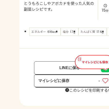
とうもろこしやアボカドを使った人気の
副菜レシピです。
15
分
エネルギー
塩分
たんぱく質
616
1.7
17.6
kcal
g
g
マイレシピにも保存
LINEに保存
マイレシピに保存
-
保存済み
このレシピを印刷する