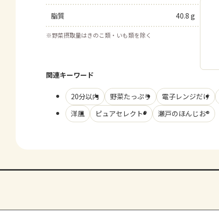
脂質
40.8 g
※
野菜摂取量はきのこ類・いも類を除く
関連キーワード
20分以内
野菜たっぷり
電子レンジだけ
洋風
ピュアセレクト®
瀬戸のほんじお®