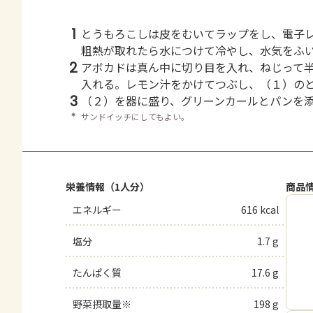
1
とうもろこしは皮をむいてラップをし、電子
粗熱が取れたら水につけて冷やし、水気をふ
2
アボカドは真ん中に切り目を入れ、ねじって
入れる。レモン汁をかけてつぶし、（１）の
3
（２）を器に盛り、グリーンカールとパンを
＊
サンドイッチにしてもよい。
栄養情報（1人分）
商品
エネルギー
616 kcal
塩分
1.7 g
たんぱく質
17.6 g
野菜摂取量※
198 g