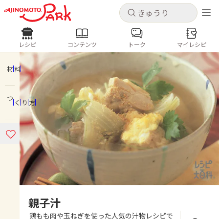
キャンセル
キャンセル
レシピ
コンテンツ
トーク
マイレシピ
レシピ
コンテンツ
ログインするとレシピを保存できます
ログイン
新規登録
材料
人気の食材・レシピ
つくり方
ホーム
きゅうり
なす
トマト
とうもろこし
ピーマン
みょうが
ゴーヤ
コンテンツ
レシピ
トーク
親子汁
鶏もも肉や玉ねぎを使った人気の汁物レシピで