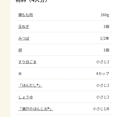
鶏もも肉
160g
玉ねぎ
1個
みつば
1/2束
卵
1個
すり白ごま
小さじ2
水
4カップ
「ほんだし®」
小さじ2
しょうゆ
小さじ2
「瀬戸のほんじお®」
小さじ1/8