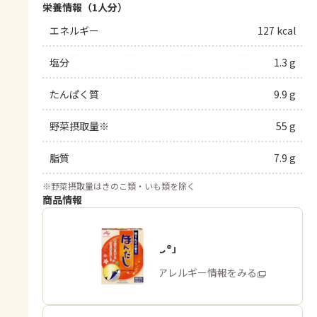
栄養情報（1人分）
エネルギー
127 kcal
塩分
1.3 g
たんぱく質
9.9 g
野菜摂取量※
55 g
脂質
7.9 g
※
野菜摂取量はきのこ類・いも類を除く
商品情報
「ほんだし®」
商品・アレルギー情報をみる