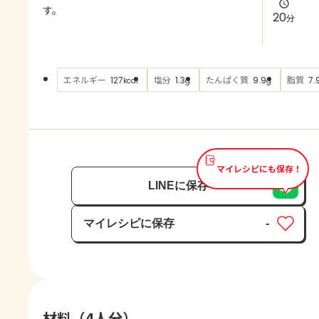
よくあるお問い合わせ
す。
20
分
お買い物
エネルギー
塩分
たんぱく質
脂質
127
1.3
9.9
7.
kcal
g
g
AJINOMOTO PARK とは
マイレシピにも保存！
LINEに保存
マイレシピに保存
-
保存済み
材料（4人分）