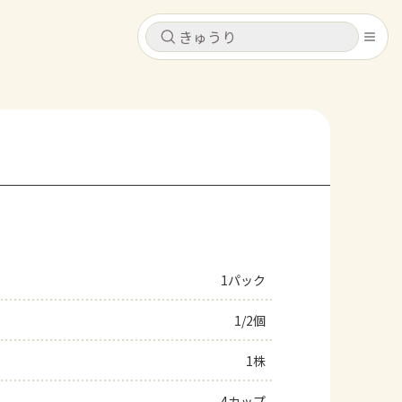
キャンセル
キャンセル
シピ
コンテンツ
ログインするとレシピを保存できます
ログイン
新規登録
レシピ
ホーム
なす
トマト
とうもろこし
ピーマン
みょうが
1パック
コンテンツ
1/2個
レシピ
1株
トーク
4カップ