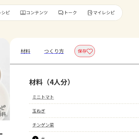
レシピ
コンテンツ
トーク
マイレシピ
レ
材料
つくり方
保存
人気の食材・
材料（4人分）
きゅうり
ゴーヤ
ミニトマト
玉ねぎ
チンゲン菜
ー
水
A