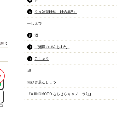
うま味調味料「味の素®」
A
干しえび
酒
B
もっと見る
脂質
5.2
g
「瀬戸のほんじお®」
B
こしょう
B
卵
！
粗びき黒こしょう
「AJINOMOTO さらさらキャノーラ油」