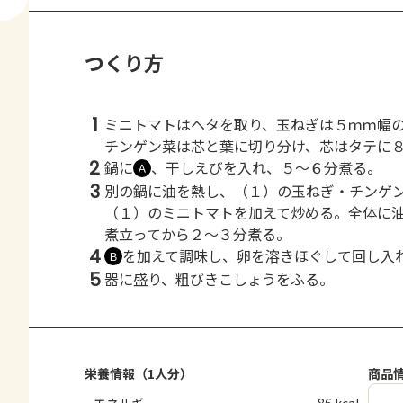
つくり方
1
ミニトマトはヘタを取り、玉ねぎは５ｍｍ幅
チンゲン菜は芯と葉に切り分け、芯はタテに
2
鍋に
、干しえびを入れ、５～６分煮る。
Ａ
3
別の鍋に油を熱し、（１）の玉ねぎ・チンゲ
（１）のミニトマトを加えて炒める。全体に
煮立ってから２～３分煮る。
4
を加えて調味し、卵を溶きほぐして回し入
Ｂ
5
器に盛り、粗びきこしょうをふる。
栄養情報（1人分）
商品