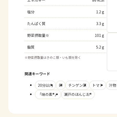
エネルギー
86 kcal
塩分
1.2 g
たんぱく質
3.3 g
野菜摂取量※
101 g
脂質
5.2 g
※
野菜摂取量はきのこ類・いも類を除く
関連キーワード
20分以内
卵
チンゲン菜
トマト
汁物
「味の素®」
瀬戸のほんじお®