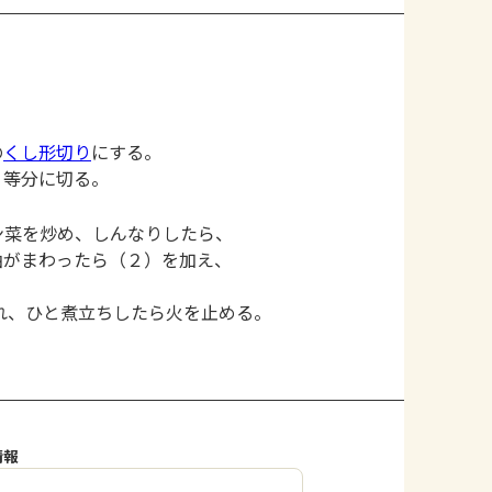
の
くし形切り
にする。
８等分に切る。
ン菜を炒め、しんなりしたら、
油がまわったら（２）を加え、
れ、ひと煮立ちしたら火を止める。
情報