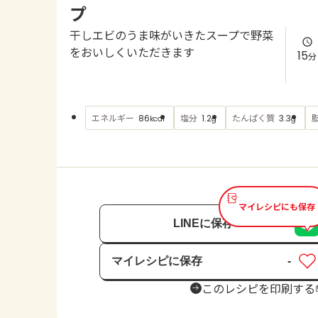
プ
干しエビのうま味がいきたスープで野菜
をおいしくいただきます
15
分
エネルギー
塩分
たんぱく質
86
1.2
3.3
kcal
g
g
マイレシピにも保存
LINEに保存
マイレシピに保存
-
保存済み
このレシピを印刷する