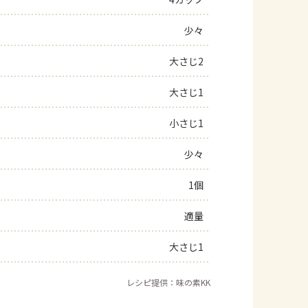
よくあるお問い合わせ
少々
大さじ2
お買い物
大さじ1
AJINOMOTO PARK とは
小さじ1
少々
1個
適量
大さじ1
レシピ提供：味の素KK