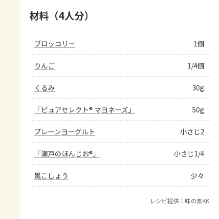
材料（4人分）
ブロッコリー
1個
りんご
1/4個
くるみ
30g
「ピュアセレクト® マヨネーズ」
50g
プレーンヨーグルト
小さじ2
「瀬戸のほんじお®」
小さじ1/4
黒こしょう
少々
レシピ提供：味の素KK