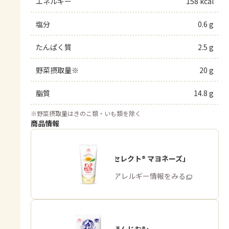
エネルギー
158 kcal
塩分
0.6 g
たんぱく質
2.5 g
野菜摂取量※
20 g
脂質
14.8 g
※
野菜摂取量はきのこ類・いも類を除く
商品情報
「ピュアセレクト® マヨネーズ」
商品・アレルギー情報をみる
「瀬戸のほんじお®」