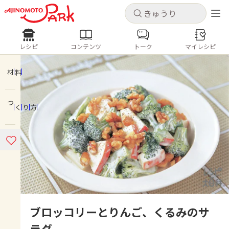
キャンセル
キャンセル
レシピ
コンテンツ
トーク
マイレシピ
レシピ
コンテンツ
ログインするとレシピを保存できます
ログイン
新規登録
材料
人気の食材・レシピ
つくり方
ホーム
きゅうり
なす
トマト
とうもろこし
ピーマン
みょうが
ゴーヤ
コンテンツ
レシピ
トーク
ブロッコリーとりんご、くるみのサ
ラダ