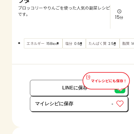
よくあるお問い合わせ
ブロッコリーやりんごを使った人気の副菜レシピ
です。
15
分
お買い物
AJINOMOTO PARK とは
エネルギー
塩分
たんぱく質
脂質
158
0.6
2.5
1
kcal
g
g
マイレシピにも保存！
LINEに保存
マイレシピに保存
-
保存済み