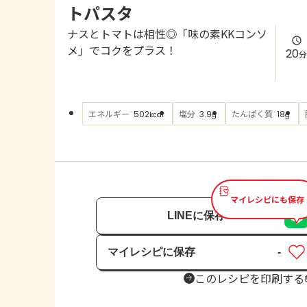
トパスタ
ナスとトマトは相性◎「味の素KKコンソ
メ」でコクをプラス！
20
分
エネルギー
塩分
たんぱく質
502
3.9
18
kcal
g
g
マイレシピにも保存
LINEに保存
マイレシピに保存
-
保存済み
このレシピを印刷する