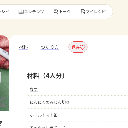
レシピ
コンテンツ
トーク
マイレシピ
レ
材料
つくり方
保存
人気の食材・
材料（4人分）
きゅうり
ゴーヤ
なす
にんにくのみじん切り
ホールトマト缶
マ
モッツァレラチーズ