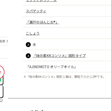
スパゲッティ
「瀬戸のほんじお®」
こしょう
もっと見る
脂質
17.7
g
水
A
「味の素KKコンソメ」固形タイプ
A
「AJINOMOTO オリーブオイル」
！
＊
「味の素KKコンソメ」固形１個は、顆粒で小さじ2杯です。