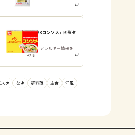
みる
「味の素KKコンソメ」固形タ
イプ
商品・アレルギー情報を
みる
パスタ
なす
麺料理
主食
洋風