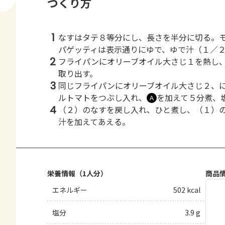
つくり方
1
なすはタテ８等分にし、長さを半分に切る。
パゲッティは表示通りにゆで、ゆで汁（１／
2
フライパンにオリーブオイル大さじ１を熱し
取り出す。
3
同じフライパンにオリーブオイル大さじ２、
ルトマトをつぶし入れ、
を加えて５分煮、
Ａ
4
（２）のなすを戻し入れ、ひと煮し、（１）
汁を加えてあえる。
栄養情報（1人分）
商品
エネルギー
502 kcal
塩分
3.9 g