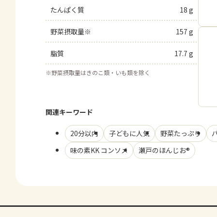
たんぱく質
18 g
野菜摂取量※
157 g
脂質
17.7 g
※
野菜摂取量はきのこ類・いも類を除く
関連キーワード
20分以内
子どもに人気
野菜たっぷり
味の素KK コンソメ
瀬戸のほんじお®