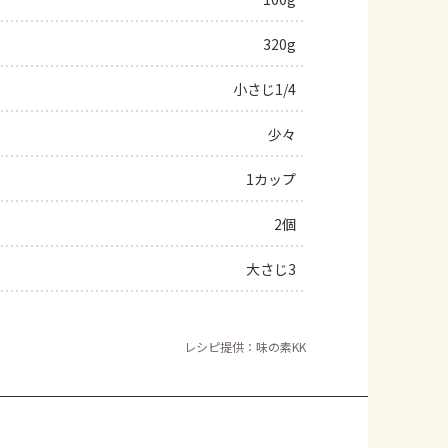
よくあるお問い合わせ
320g
小さじ1/4
お買い物
少々
AJINOMOTO PARK とは
1カップ
2個
大さじ3
レシピ提供：味の素KK