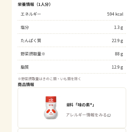
栄養情報（1人分）
エネルギー
594 kcal
塩分
1.3 g
たんぱく質
22.9 g
野菜摂取量※
88 g
脂質
12.9 g
※
野菜摂取量はきのこ類・いも類を除く
商品情報
うま味調味料「味の素®」
商品・アレルギー情報をみる