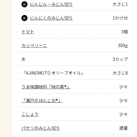
にんじん・みじん切り
大さじ1
B
にんにくのみじん切り
1かけ分
B
トマト
3個
カッペリーニ
300g
水
3カップ
「AJINOMOTO オリーブオイル」
大さじ8
うま味調味料「味の素®」
少々
「瀬戸のほんじお®」
少々
こしょう
少々
パセリのみじん切り
適量