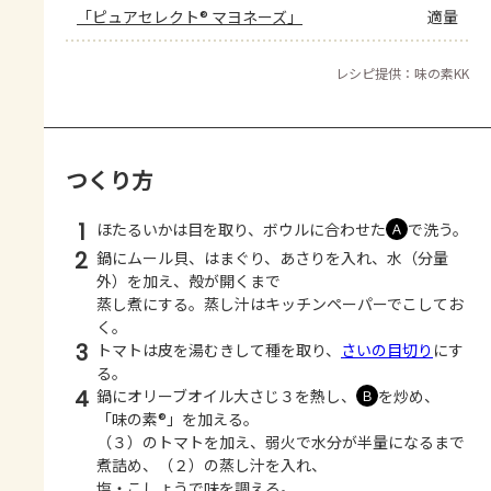
「ピュアセレクト® マヨネーズ」
適量
レシピ提供：味の素KK
つくり方
1
ほたるいかは目を取り、ボウルに合わせた
で洗う。
Ａ
2
鍋にムール貝、はまぐり、あさりを入れ、水（分量
外）を加え、殻が開くまで
蒸し煮にする。蒸し汁はキッチンペーパーでこしてお
く。
3
トマトは皮を湯むきして種を取り、
さいの目切り
にす
る。
4
鍋にオリーブオイル大さじ３を熱し、
を炒め、
Ｂ
「味の素®」を加える。
（３）のトマトを加え、弱火で水分が半量になるまで
煮詰め、（２）の蒸し汁を入れ、
塩・こしょうで味を調える。