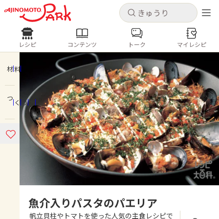
キャンセル
キャンセル
レシピ
コンテンツ
トーク
マイレシピ
レシピ
コンテンツ
ログインするとレシピを保存できます
ログイン
新規登録
材料
人気の食材・レシピ
つくり方
ホーム
きゅうり
なす
トマト
とうもろこし
ピーマン
みょうが
ゴーヤ
コンテンツ
レシピ
トーク
魚介入りパスタのパエリア
帆立貝柱やトマトを使った人気の主食レシピで