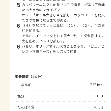
5
カッペリーニは２ｃｍ長さに手で折る。パエリア鍋ま
たは大きめのフライパンに
オリーブオイル大さじ４を熱し、カッペリーニを弱火
できつね色になるまで炒める。
6
（４）を加えてサッと混ぜ、（１）、（２）、帆立貝
柱を加える。
アルミホイルでフタをして弱火で約１０分加熱する。
火を止め、２～３分蒸らす。
6
パセリ、オリーブオイル大さじ１をふり、「ピュアセ
レクトマヨネーズ」をしぼって飾る。
栄養情報（1人分）
エネルギー
727 kcal
塩分
3.6 g
たんぱく質
47.5 g