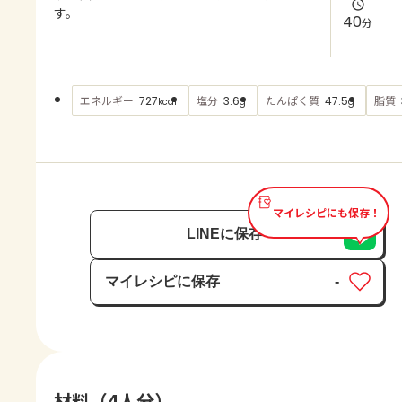
よくあるお問い合わせ
す。
40
分
お買い物
エネルギー
塩分
たんぱく質
脂質
727
3.6
47.5
kcal
g
g
AJINOMOTO PARK とは
マイレシピにも保存！
LINEに保存
マイレシピに保存
-
保存済み
材料（4人分）