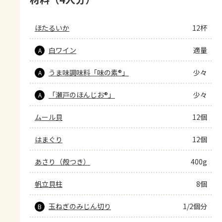
ほたるいか
12杯
白ワイン
適量
A
うま味調味料「味の素®」
少々
A
「瀬戸のほんじお®」
少々
A
ムール貝
12個
はまぐり
12個
あさり（殻つき）
400g
帆立貝柱
8個
玉ねぎのみじん切り
1/2個分
B