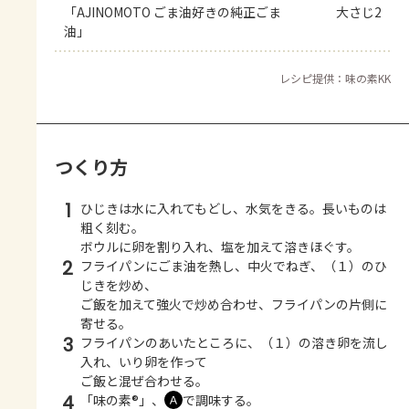
「AJINOMOTO ごま油好きの純正ごま
大さじ2
油」
レシピ提供：味の素KK
つくり方
1
ひじきは水に入れてもどし、水気をきる。長いものは
粗く刻む。
ボウルに卵を割り入れ、塩を加えて溶きほぐす。
2
フライパンにごま油を熱し、中火でねぎ、（１）のひ
じきを炒め、
ご飯を加えて強火で炒め合わせ、フライパンの片側に
寄せる。
3
フライパンのあいたところに、（１）の溶き卵を流し
入れ、いり卵を作って
ご飯と混ぜ合わせる。
4
「味の素®」、
で調味する。
Ａ