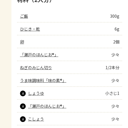
ご飯
300g
ひじき・乾
6g
卵
2個
「瀬戸のほんじお®」
少々
ねぎのみじん切り
1/2本分
うま味調味料「味の素®」
少々
しょうゆ
小さじ1
A
「瀬戸のほんじお®」
少々
A
こしょう
少々
A