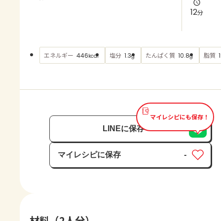
よくあるお問い合わせ
12
分
お買い物
エネルギー
塩分
たんぱく質
脂質
446
1.3
10.8
kcal
g
g
AJINOMOTO PARK とは
マイレシピにも保存！
LINEに保存
マイレシピに保存
-
保存済み
材料（2人分）