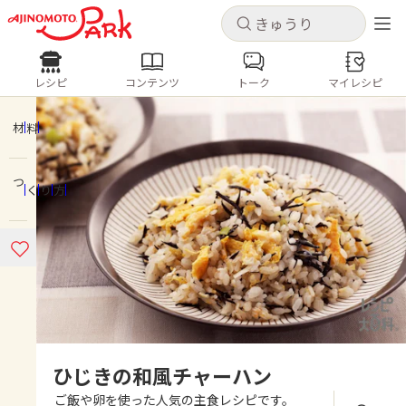
キャンセル
キャンセル
レシピ
コンテンツ
トーク
マイレシピ
レシピ
コンテンツ
ログインするとレシピを保存できます
ログイン
新規登録
材料
人気の食材・レシピ
つくり方
ホーム
きゅうり
なす
トマト
とうもろこし
ピーマン
みょうが
ゴーヤ
コンテンツ
レシピ
トーク
ひじきの和風チャーハン
ご飯や卵を使った人気の主食レシピです。