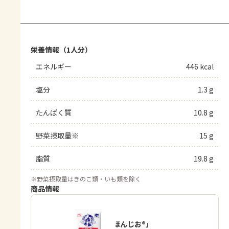
栄養情報（1人分）
エネルギー
446 kcal
塩分
1.3 g
たんぱく質
10.8 g
野菜摂取量※
15 g
脂質
19.8 g
※
野菜摂取量はきのこ類・いも類を除く
商品情報
「瀬戸のほんじお®」