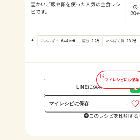
温かいご飯や卵を使った人気の主食レシ
ピです。
20
分
エネルギー
塩分
たんぱく質
644
2.2
28.2
kcal
g
g
マイレシピにも保存
LINEに保存
マイレシピに保存
-
保存済み
このレシピを印刷する