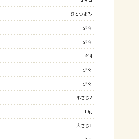
よくあるお問い合わせ
ひとつまみ
少々
お買い物
少々
AJINOMOTO PARK とは
4個
少々
少々
小さじ2
10g
大さじ1