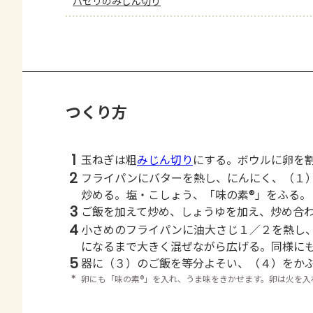
パセリのみじん切り
つくり方
1
玉ねぎは粗
みじん切り
にする。ボウルに卵を
2
フライパンにバターを熱し、にんにく、（１
炒める。塩・こしょう、「味の素®」をふる。
3
ご飯を加えて炒め、しょうゆを加え、炒め合
4
小さめのフライパンに油大さじ１／２を熱し
になるまで大きく混ぜながら広げる。同様に
5
器に（３）のご飯を等分よそい、（４）をか
＊
卵にも「味の素®」を入れ、うま味をきかせます。卵は火を入