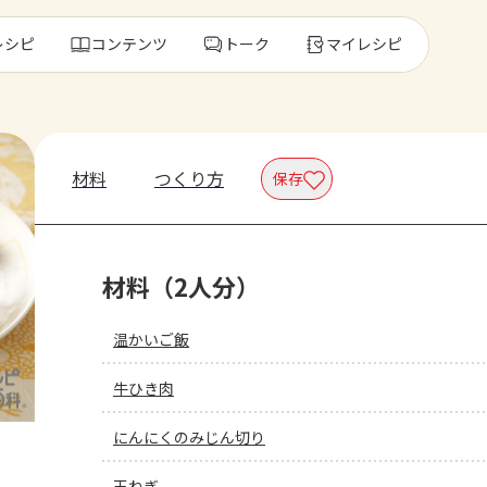
レシピ
コンテンツ
トーク
マイレシピ
レ
材料
つくり方
保存
人気の食材・
材料（2人分）
きゅうり
ゴーヤ
温かいご飯
牛ひき肉
にんにくのみじん切り
玉ねぎ