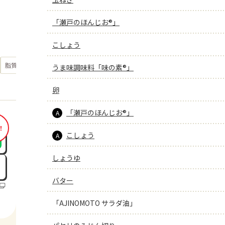
「瀬戸のほんじお®」
こしょう
もっと見る
脂質
35.8
うま味調味料「味の素®」
g
卵
「瀬戸のほんじお®」
A
！
こしょう
A
しょうゆ
バター
「AJINOMOTO サラダ油」