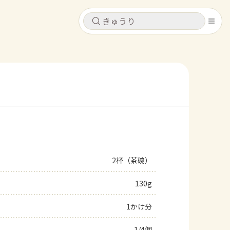
キャンセル
キャンセル
シピ
コンテンツ
ログインするとレシピを保存できます
ログイン
新規登録
レシピ
ホーム
なす
トマト
とうもろこし
ピーマン
みょうが
2杯（茶碗）
コンテンツ
130g
レシピ
1かけ分
トーク
1/4個