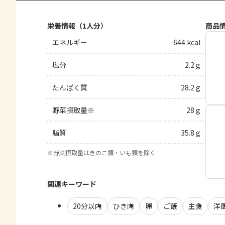
栄養情報（1人分）
商品
エネルギー
644 kcal
塩分
2.2 g
たんぱく質
28.2 g
野菜摂取量※
28 g
脂質
35.8 g
※
野菜摂取量はきのこ類・いも類を除く
関連キーワード
20分以内
ひき肉
卵
ご飯
主食
洋