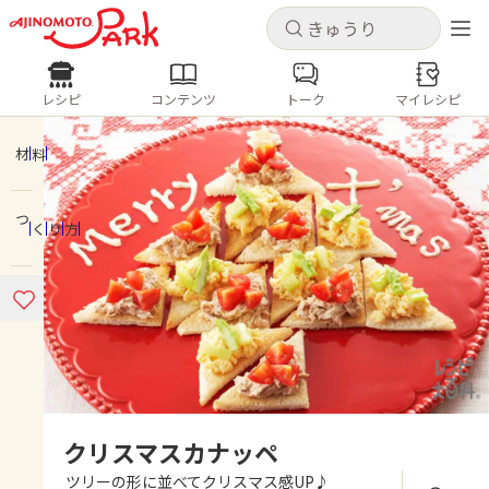
キャンセル
キャンセル
レシピ
コンテンツ
トーク
マイレシピ
レシピ
コンテンツ
ログインするとレシピを保存できます
ログイン
新規登録
材料
人気の食材・レシピ
つくり方
ホーム
きゅうり
なす
トマト
とうもろこし
ピーマン
みょうが
ゴーヤ
コンテンツ
レシピ
トーク
クリスマスカナッペ
ツリーの形に並べてクリスマス感UP♪