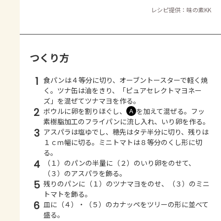
レシピ提供：味の素KK
つくり方
1
食パンは４等分に切り、オーブントースターで軽く焼
く。ツナ缶は油をきり、「ピュアセレクトマヨネー
ズ」を混ぜてツナマヨを作る。
2
ボウルに卵を割りほぐし、
を加えて混ぜる。フッ
Ａ
素樹脂加工のフライパンに流し入れ、いり卵を作る。
3
アスパラは塩ゆでし、穂先はタテ半分に切り、残りは
１ｃｍ幅に切る。ミニトマトは８等分のくし形に切
る。
4
（１）のパンの半量に（２）のいり卵をのせて、
（３）のアスパラを飾る。
5
残りのパンに（１）のツナマヨをのせ、（３）のミニ
トマトを飾る。
6
皿に（４）・（５）のカナッペをツリーの形に並べて
盛る。