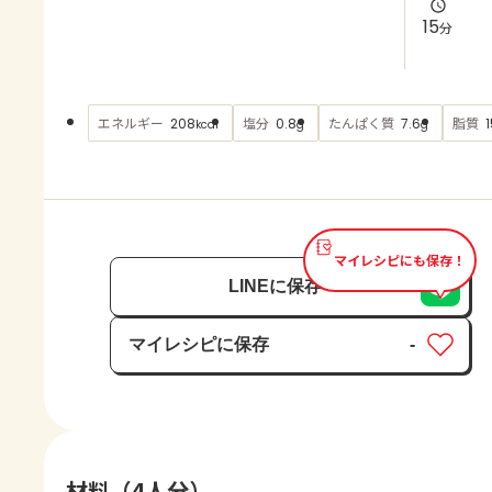
よくあるお問い合わせ
15
分
お買い物
エネルギー
塩分
たんぱく質
脂質
208
0.8
7.6
1
kcal
g
g
AJINOMOTO PARK とは
マイレシピにも保存！
LINEに保存
マイレシピに保存
-
保存済み
材料（4人分）