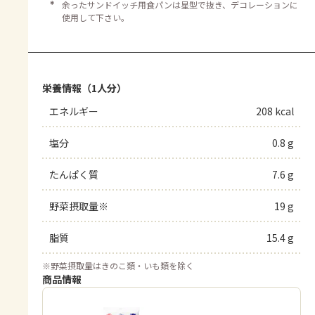
＊
余ったサンドイッチ用食パンは星型で抜き、デコレーションに
使用して下さい。
栄養情報（1人分）
エネルギー
208 kcal
塩分
0.8 g
たんぱく質
7.6 g
野菜摂取量※
19 g
脂質
15.4 g
※
野菜摂取量はきのこ類・いも類を除く
商品情報