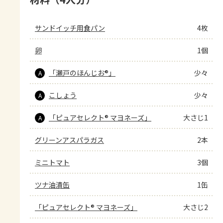
サンドイッチ用食パン
4枚
卵
1個
「瀬戸のほんじお®」
少々
A
こしょう
少々
A
「ピュアセレクト® マヨネーズ」
大さじ1
A
グリーンアスパラガス
2本
ミニトマト
3個
ツナ油漬缶
1缶
「ピュアセレクト® マヨネーズ」
大さじ2