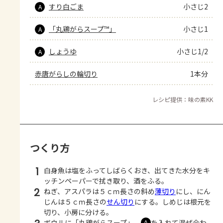
すり白ごま
小さじ2
A
「丸鶏がらスープ™」
小さじ1
A
しょうゆ
小さじ1/2
A
赤唐がらしの輪切り
1本分
レシピ提供：味の素KK
つくり方
1
白身魚は塩をふってしばらくおき、出てきた水分をキ
ッチンペーパーで拭き取り、酒をふる。
2
ねぎ、アスパラは５ｃｍ長さの斜め
薄切り
にし、にん
じんは５ｃｍ長さの
せん切り
にする。しめじは根元を
切り、小房に分ける。
ボウルに「丸鶏がらスープ」、
を入れて混ぜ合わ
Ａ