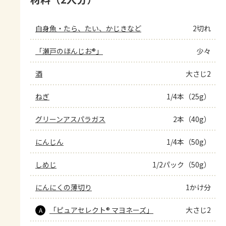
白身魚・たら、たい、かじきなど
2切れ
「瀬戸のほんじお®」
少々
酒
大さじ2
ねぎ
1/4本（25g）
グリーンアスパラガス
2本（40g）
にんじん
1/4本（50g）
しめじ
1/2パック（50g）
にんにくの薄切り
1かけ分
「ピュアセレクト® マヨネーズ」
大さじ2
A