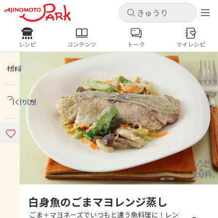
キャンセル
キャンセル
レシピ
コンテンツ
トーク
マイレシピ
レシピ
コンテンツ
ログインするとレシピを保存できます
ログイン
新規登録
材料
人気の食材・レシピ
つくり方
ホーム
きゅうり
なす
トマト
とうもろこし
ピーマン
みょうが
ゴーヤ
コンテンツ
レシピ
トーク
白身魚のごまマヨレンジ蒸し
ごま＋マヨネーズでいつもと違う魚料理に！レン