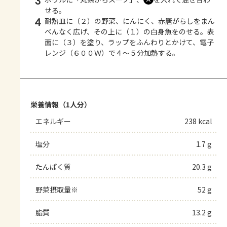
3
せる。
4
耐熱皿に（２）の野菜、にんにく、赤唐がらしをまん
べんなく広げ、その上に（１）の白身魚をのせる。表
面に（３）を塗り、ラップをふんわりとかけて、電子
レンジ（６００Ｗ）で４～５分加熱する。
栄養情報（1人分）
エネルギー
238 kcal
塩分
1.7 g
たんぱく質
20.3 g
野菜摂取量※
52 g
脂質
13.2 g