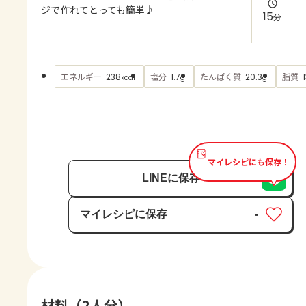
よくあるお問い合わせ
ジで作れてとっても簡単♪
15
分
お買い物
エネルギー
塩分
たんぱく質
脂質
238
1.7
20.3
kcal
g
g
AJINOMOTO PARK とは
マイレシピにも保存！
LINEに保存
マイレシピに保存
-
保存済み
材料（2人分）