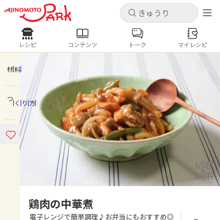
キャンセル
キャンセル
レシピ
コンテンツ
トーク
マイレシピ
レシピ
コンテンツ
ログインするとレシピを保存できます
ログイン
新規登録
材料
人気の食材・レシピ
つくり方
ホーム
きゅうり
なす
トマト
とうもろこし
ピーマン
みょうが
ゴーヤ
コンテンツ
レシピ
トーク
鶏肉の中華煮
電子レンジで簡単調理♪お弁当にもおすすめ◎