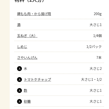
鶏もも肉・から揚げ用
200g
酒
大さじ1
玉ねぎ（大）
1/4個
しめじ
1/2パック
さやいんげん
7本
水
大さじ2
A
トマトケチャップ
大さじ1・1/2
A
酢
大さじ1
A
砂糖
大さじ1
A