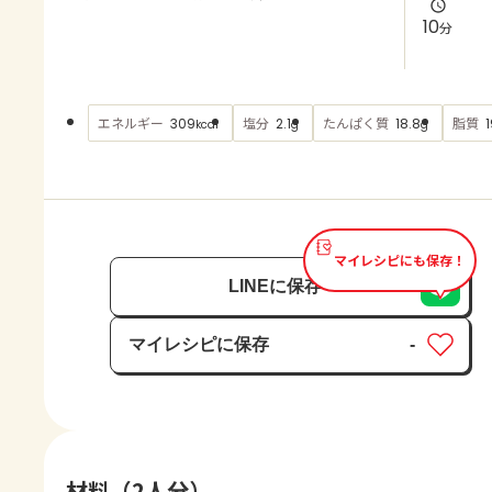
よくあるお問い合わせ
10
分
お買い物
エネルギー
塩分
たんぱく質
脂質
309
2.1
18.8
1
kcal
g
g
AJINOMOTO PARK とは
マイレシピにも保存！
LINEに保存
マイレシピに保存
-
保存済み
材料（2人分）