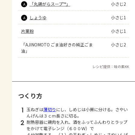
「丸鶏がらスープ™」
小さじ2
A
しょうゆ
小さじ1
A
片栗粉
小さじ1
「AJINOMOTO ごま油好きの純正ごま
小さじ2
油」
レシピ提供：味の素KK
つくり方
1
玉ねぎは
薄切り
にし、しめじは小房に分ける。さやい
んげんは３ｃｍ長さに切る。
2
耐熱容器に鶏肉を入れ、酒をふってふんわりとラップ
をかけて電子レンジ（６００Ｗ）で
４分加熱する。（１）の玉ねぎ・しめじ・さやいんげ