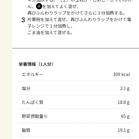
ん、
を加えてよく混ぜ、
Ａ
再びふんわりラップをかけてさらに３分加熱する。
3
片栗粉を加えて混ぜ、再びふんわりラップをかけて電
子レンジで１分加熱し、
ごま油を加えて混ぜる。
栄養情報（1人分）
エネルギー
309 kcal
塩分
2.1 g
たんぱく質
18.8 g
野菜摂取量※
65 g
脂質
19.1 g