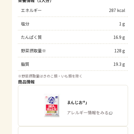
栄養情報（1人分）
エネルギー
287 kcal
塩分
1 g
たんぱく質
16.9 g
野菜摂取量※
128 g
脂質
19.3 g
※
野菜摂取量はきのこ類・いも類を除く
商品情報
「瀬戸のほんじお®」
商品・アレルギー情報をみる