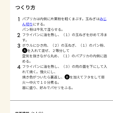
つくり方
1
パプリカは内側に片栗粉を軽くまぶす。玉ねぎは
みじ
ん切り
にする。
パン粉は牛乳で湿らせる。
2
フライパンに油を熱し、（１）の玉ねぎを炒めて冷ま
す。
3
ボウルにひき肉、（２）の玉ねぎ、（１）のパン粉、
を入れて混ぜ、２等分して
Ａ
空気を抜きながら丸め、（１）のパプリカの内側に詰
める。
4
フライパンに油を熱し、（３）の肉の面を下にして入
れて焼く。強火にし、
焼き色がついたら裏返し、
を加えてフタをして弱
Ｂ
火～中火で１０分煮る。
器に盛り、好みでパセリをふる。