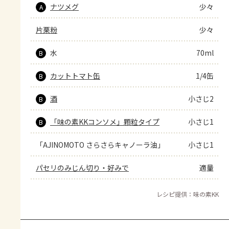
ナツメグ
少々
A
片栗粉
少々
水
70ml
B
カットトマト缶
1/4缶
B
酒
小さじ2
B
「味の素KKコンソメ」顆粒タイプ
小さじ1
B
「AJINOMOTO さらさらキャノーラ油」
小さじ1
パセリのみじん切り・好みで
適量
レシピ提供：味の素KK