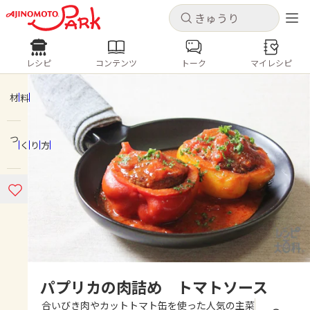
キャンセル
キャンセル
レシピ
コンテンツ
トーク
マイレシピ
レシピ
コンテンツ
ログインするとレシピを保存できます
ログイン
新規登録
材料
人気の食材・レシピ
つくり方
ホーム
きゅうり
なす
トマト
とうもろこし
ピーマン
みょうが
ゴーヤ
コンテンツ
レシピ
トーク
パプリカの肉詰め トマトソース
合いびき肉やカットトマト缶を使った人気の主菜