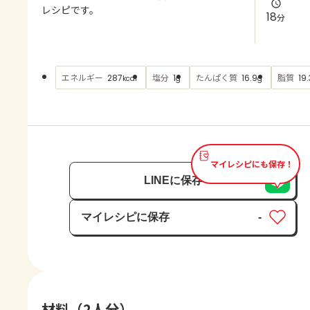
よくあるお問い合わせ
レシピです。
18
分
お買い物
エネルギー
塩分
たんぱく質
脂質
287
1
16.9
19.
kcal
g
g
AJINOMOTO PARK とは
マイレシピにも保存！
LINEに保存
マイレシピに保存
-
保存済み
材料（2人分）