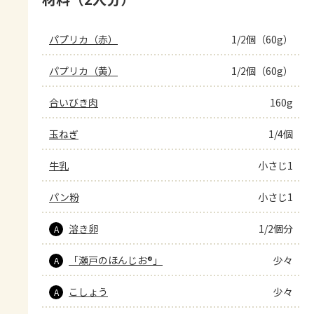
パプリカ（赤）
1/2個（60g）
パプリカ（黄）
1/2個（60g）
合いびき肉
160g
玉ねぎ
1/4個
牛乳
小さじ1
パン粉
小さじ1
溶き卵
1/2個分
A
「瀬戸のほんじお®」
少々
A
こしょう
少々
A