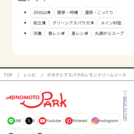
20分以内
簡単・時短
濃厚・こってり
帆立貝
グリーンアスパラガス
メイン料理
洋風
春レシピ
夏レシピ
丸鶏がらスープ
TOP
レシピ
ホタテとアスパラのレモンクリームソース
BACK TO TOP
LINE
X
Youtube
Pinterest
Instagram