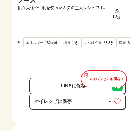
よくあるお問い合わせ
帆立貝柱や牛乳を使った人気の主菜レシピです。
12
分
お買い物
AJINOMOTO PARK とは
エネルギー
塩分
たんぱく質
脂質
182
1.1
28.3
3
kcal
g
g
マイレシピにも保存！
LINEに保存
マイレシピに保存
-
保存済み