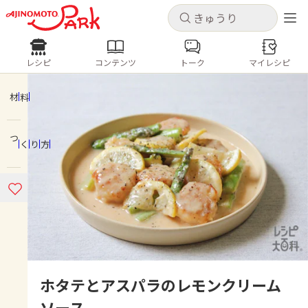
キャンセル
キャンセル
レシピ
コンテンツ
トーク
マイレシピ
レシピ
コンテンツ
ログインするとレシピを保存できます
ログイン
新規登録
材料
人気の食材・レシピ
つくり方
ホーム
きゅうり
なす
トマト
とうもろこし
ピーマン
みょうが
ゴーヤ
コンテンツ
レシピ
トーク
ホタテとアスパラのレモンクリーム
ソース