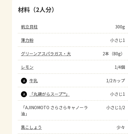
材料（2人分）
帆立貝柱
300g
薄力粉
小さじ1
グリーンアスパラガス・大
2本（80g）
レモン
1/4個
牛乳
1/2カップ
A
「丸鶏がらスープ™」
小さじ1
A
「AJINOMOTO さらさらキャノーラ
小さじ1/2
油」
黒こしょう
少々