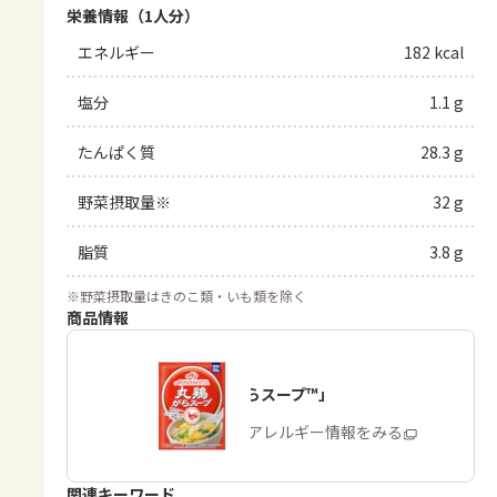
栄養情報（1人分）
エネルギー
182 kcal
塩分
1.1 g
たんぱく質
28.3 g
野菜摂取量※
32 g
脂質
3.8 g
※
野菜摂取量はきのこ類・いも類を除く
商品情報
「丸鶏がらスープ™」
商品・アレルギー情報をみる
関連キーワード